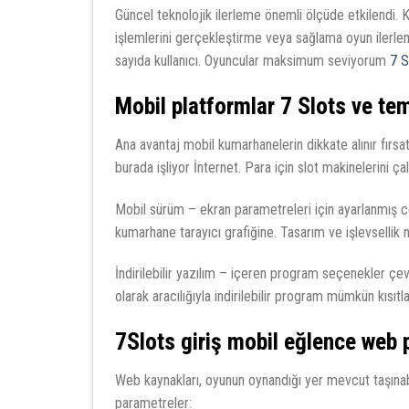
Güncel teknolojik ilerleme önemli ölçüde etkilendi. 
işlemlerini gerçekleştirme veya sağlama oyun ilerlem
sayıda kullanıcı. Oyuncular maksimum seviyorum
7 S
Mobil platformlar 7 Slots ve tem
Ana avantaj mobil kumarhanelerin dikkate alınır fırs
burada işliyor İnternet. Para için slot makinelerini ça
Mobil sürüm – ekran parametreleri için ayarlanmış c
kumarhane tarayıcı grafiğine. Tasarım ve işlevsellik
İndirilebilir yazılım – içeren program seçenekler çev
olarak aracılığıyla indirilebilir program mümkün kısıtla
7Slots giriş mobil eğlence web pr
Web kaynakları, oyunun oynandığı yer mevcut taşınabil
parametreler: