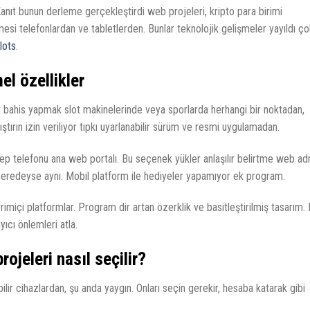
Kanıt bunun derleme gerçekleştirdi web projeleri, kripto para birimi
esi telefonlardan ve tabletlerden. Bunlar teknolojik gelişmeler yayıldı ço
lots
.
el özellikler
at bahis yapmak slot makinelerinde veya sporlarda herhangi bir noktadan,
lıştırın izin veriliyor tıpkı uyarlanabilir sürüm ve resmi uygulamadan.
ep telefonu ana web portalı. Bu seçenek yükler anlaşılır belirtme web ad
 neredeyse aynı. Mobil platform ile hediyeler yapamıyor ek program.
rimiçi platformlar. Program dir artan özerklik ve basitleştirilmiş tasarım.
yıcı önlemleri atla.
ojeleri nasıl seçilir?
ir cihazlardan, şu anda yaygın. Onları seçin gerekir, hesaba katarak gibi