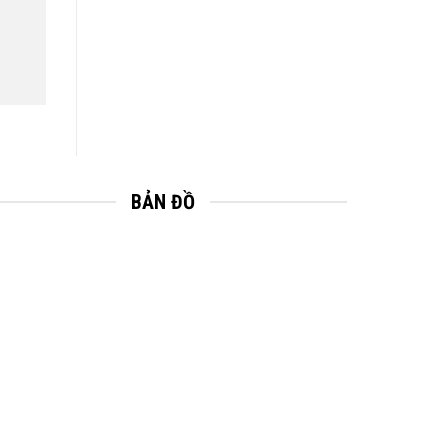
BẢN ĐỒ