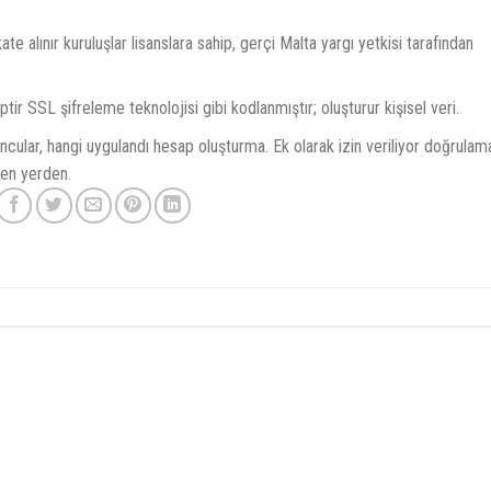
te alınır kuruluşlar lisanslara sahip, gerçi Malta yargı yetkisi tarafından
ptir SSL şifreleme teknolojisi gibi kodlanmıştır; oluşturur kişisel veri.
uncular, hangi uygulandı hesap oluşturma. Ek olarak izin veriliyor doğrulam
den yerden.