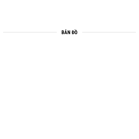
BẢN ĐỒ