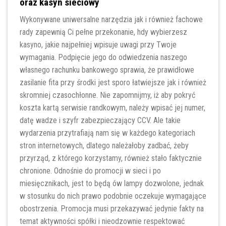
oraz kasyn sieciowy
Wykonywane uniwersalne narzędzia jak i również fachowe
rady zapewnią Ci pełne przekonanie, hdy wybierzesz
kasyno, jakie najpełniej wpisuje uwagi przy Twoje
wymagania. Podpięcie jego do odwiedzenia naszego
własnego rachunku bankowego sprawia, że prawidłowe
zasilanie fita przy środki jest sporo łatwiejsze jak i również
skromniej czasochłonne. Nie zapomnijmy, iż aby pokryć
koszta kartą serwisie randkowym, należy wpisać jej numer,
datę wadze i szyfr zabezpieczający CCV. Ale takie
wydarzenia przytrafiają nam się w każdego kategoriach
stron internetowych, dlatego należałoby zadbać, żeby
przyrząd, z którego korzystamy, również stało faktycznie
chronione. Odnośnie do promocji w sieci i po
miesięcznikach, jest to będą ów lampy dozwolone, jednak
w stosunku do nich prawo podobnie oczekuje wymagające
obostrzenia. Promocja musi przekazywać jedynie fakty na
temat aktywności spółki i nieodzownie respektować