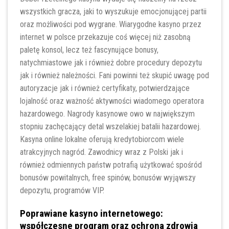
wszystkich gracza, jaki to wyszukuje emocjonującej partii
oraz możliwości pod wygrane. Wiarygodne kasyno przez
internet w polsce przekazuje coś więcej niż zasobną
paletę konsol, lecz też fascynujące bonusy,
natychmiastowe jak i również dobre procedury depozytu
jak i również należności. Fani powinni też skupić uwagę pod
autoryzacje jak i również certyfikaty, potwierdzające
lojalność oraz ważność aktywności wiadomego operatora
hazardowego. Nagrody kasynowe owo w największym
stopniu zachęcający detal wszelakiej batalii hazardowej.
Kasyna online lokalne oferują kredytobiorcom wiele
atrakcyjnych nagród. Zawodnicy wraz z Polski jak i
również odmiennych państw potrafią użytkować spośród
bonusów powitalnych, free spinów, bonusów wyjąwszy
depozytu, programów VIP.
Poprawiane kasyno internetowego:
współczesne program oraz ochrona zdrowia