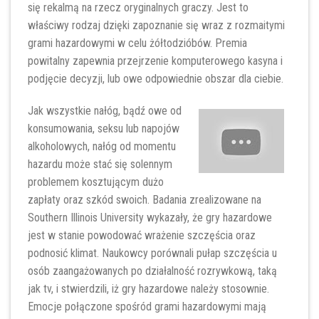
się rekalmą na rzecz oryginalnych graczy. Jest to
właściwy rodzaj dzięki zapoznanie się wraz z rozmaitymi
grami hazardowymi w celu żółtodzióbów. Premia
powitalny zapewnia przejrzenie komputerowego kasyna i
podjęcie decyzji, lub owe odpowiednie obszar dla ciebie.
Jak wszystkie nałóg, bądź owe od
konsumowania, seksu lub napojów
alkoholowych, nałóg od momentu
hazardu może stać się solennym
problemem kosztującym dużo
zapłaty oraz szkód swoich. Badania zrealizowane na
Southern Illinois University wykazały, że gry hazardowe
jest w stanie powodować wrażenie szczęścia oraz
podnosić klimat. Naukowcy porównali pułap szczęścia u
osób zaangażowanych po działalność rozrywkową, taką
jak tv, i stwierdzili, iż gry hazardowe należy stosownie.
Emocje połączone spośród grami hazardowymi mają