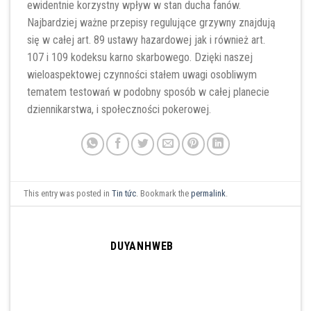
ewidentnie korzystny wpływ w stan ducha fanów.
Najbardziej ważne przepisy regulujące grzywny znajdują
się w całej art. 89 ustawy hazardowej jak i również art.
107 i 109 kodeksu karno skarbowego. Dzięki naszej
wieloaspektowej czynności stałem uwagi osobliwym
tematem testowań w podobny sposób w całej planecie
dziennikarstwa, i społeczności pokerowej.
This entry was posted in
Tin tức
. Bookmark the
permalink
.
DUYANHWEB