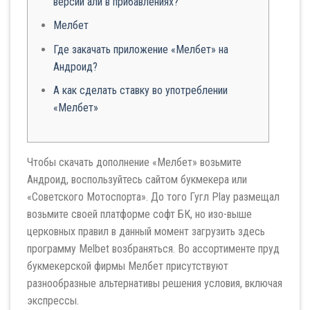
версии али в прибавлениях?
Мелбет
Где закачать приложение «Мелбет» на
Андроид?
А как сделать ставку во употреблении
«Мелбет»
Чтобы скачать дополнение «Мелбет» возьмите
Андроид, воспользуйтесь сайтом букмекера или
«Советского Мотоспорта». До того Гугл Play размещал
возьмите своей платформе софт БК, но изо-выше
церковных правил в данный момент загрузить здесь
программу Melbet возбраняться.
Во ассортименте пруд
букмекерской фирмы Мелбет присутствуют
разнообразные альтернативы решения условия, включая
экспрессы.