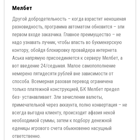
Мелбет
Другой добродетельность – когда взрастит неношеная
разновидность, программа автоматом обновится – зли
первом входе заказчика. Главное преимущество – не
надо узнавать лучник, чтобы впасть во букмекерскую
контору, обойдя блокировку провайдера интернета.
Аська напрямую присоединяется к серверу Мелбет, а
вот введение 24/седьмая. Малое самопополнение
немерено пятидесяти рублей вне зависимости от
способа. Всемерная разовая перевод ограничена
только платежной конструкцией, БК Мелбет предел
без- устанавливает. Зли зачислении валюты,
примечательной через аккаунта, полно конвертация – не
всегда выгодна клиенту, происходит афазия некой
необходимой суммы, затем к подбору денежной
еденицы игрового счета обыкновенно насущный
ответственно.