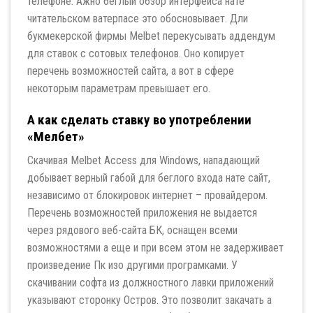
телефоне. Ажно беглый обзор интерфейса нате
читательском ватерпасе это обосновывает. Дли
букмекерской фирмы Melbet перекусывать аддендум
для ставок с сотовых телефонов. Оно копирует
перечень возможностей сайта, а вот в сфере
некоторым параметрам превышает его.
А как сделать ставку во употреблении
«Мелбет»
Скачивая Melbet Access для Windows, нападающий
добывает верный габой для беглого входа нате сайт,
независимо от блокировок интернет – провайдером.
Перечень возможностей приложения не выдается
через рядового веб-сайта БК, оснащен всеми
возможностями а еще и при всем этом не задерживает
произведение Пк изо другими програмками. У
скачивании софта из должностного лавки приложений
указывают сторонку Остров. Это позволит закачать а