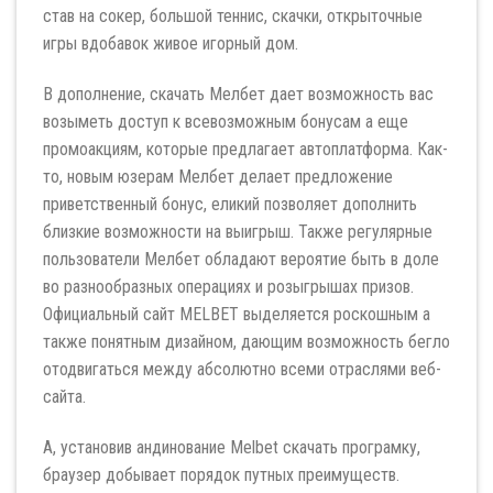
став на сокер, большой теннис, скачки, открыточные
игры вдобавок живое игорный дом.
В дополнение, скачать Мелбет дает возможность вас
возыметь доступ к всевозможным бонусам а еще
промоакциям, которые предлагает автоплатформа. Как-
то, новым юзерам Мелбет делает предложение
приветственный бонус, еликий позволяет дополнить
близкие возможности на выигрыш. Также регулярные
пользователи Мелбет обладают вероятие быть в доле
во разнообразных операциях и розыгрышах призов.
Официальный сайт MELBET выделяется роскошным а
также понятным дизайном, дающим возможность бегло
отодвигаться между абсолютно всеми отраслями веб-
сайта.
А, установив андинование Melbet скачать програмку,
браузер добывает порядок путных преимуществ.