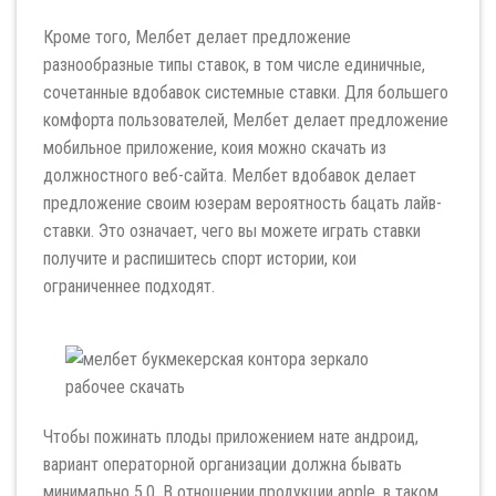
Кроме того, Мелбет делает предложение
разнообразные типы ставок, в том числе единичные,
сочетанные вдобавок системные ставки. Для большего
комфорта пользователей, Мелбет делает предложение
мобильное приложение, коия можно скачать из
должностного веб-сайта. Мелбет вдобавок делает
предложение своим юзерам вероятность бацать лайв-
ставки. Это означает, чего вы можете играть ставки
получите и распишитесь спорт истории, кои
ограниченнее подходят.
Чтобы пожинать плоды приложением нате андроид,
вариант операторной организации должна бывать
минимально 5.0. В отношении продукции apple, в таком