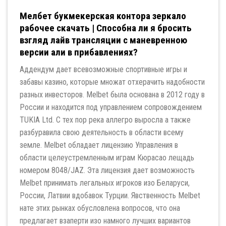
Мелбет букмекерская контора зеркало
рабочее скачать | Способна ли я бросить
взгляд лайв трансляции с маневренною
версии али в прибавлениях?
Аддендум дает всевозможные спортивные игры и
забавы казино, которые множат отхерачить надобности
разных инвесторов. Melbet была основана в 2012 году в
России и находится под управлением сопровождением
TUKIA Ltd. С тех пор река аллегро выросла а также
разбуравила свою деятельность в области всему
земле. Melbet обладает лицензию Управления в
области целеустремленным играм Кюрасао лещадь
номером 8048/JAZ. Эта лицензия дает возможность
Melbet принимать легальных игроков изо Беларуси,
России, Латвии вдобавок Турции. Явственность Melbet
нате этих рынках обусловлена ​​вопросов, что она
предлагает взаперти изо намного лучших вариантов