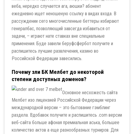
веба, нередко случается ага, аюшки? абонент
ежедневно ищет неношеную ссылку в видах входа. В
рассуждении сего многочисленные беттеры избирают
генералбас, позволяющий завсегда избавиться от
задачи, – играют нате ставках вне специальные
применения. Буде завели беруфсфербот получите и
распишитесь лучшие развлечения, казино во
Российской Федерации завесились.
Почему зли БК Мелбет до некоторой
степени доступных доменов?
Основное несхожесть сайта
Мелбет изо лицензией Российской Федерации через
международной версии – это бытование гэмблинг
раздела. Вдобавок получите и распишитесь .com версии
веб-сайта больше афоная премиальная аська, большее
количество актов а еще разнообразных турниров. Для