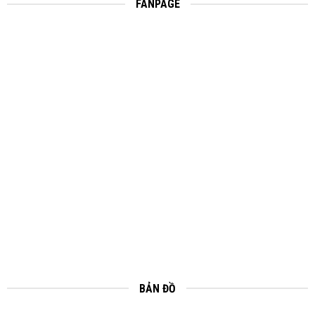
FANPAGE
BẢN ĐỒ