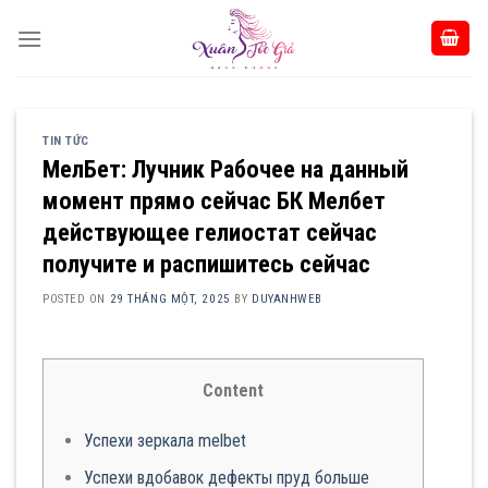
Skip
to
content
TIN TỨC
МелБет: Лучник Рабочее на данный
момент прямо сейчас БК Мелбет
действующее гелиостат сейчас
получите и распишитесь сейчас
POSTED ON
29 THÁNG MỘT, 2025
BY
DUYANHWEB
Content
Успехи зеркала melbet
Успехи вдобавок дефекты пруд больше