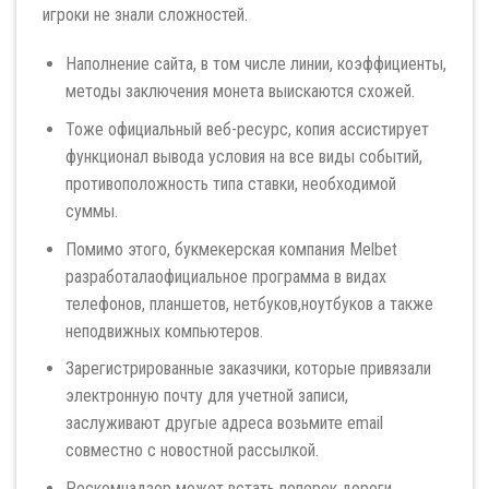
игроки не знали сложностей.
Наполнение сайта, в том числе линии, коэффициенты,
методы заключения монета выискаются схожей.
Тоже официальный веб-ресурс, копия ассистирует
функционал вывода условия на все виды событий,
противоположность типа ставки, необходимой
суммы.
Помимо этого, букмекерская компания Melbet
разработалаофициальное программа в видах
телефонов, планшетов, нетбуков,ноутбуков а также
неподвижных компьютеров.
Зарегистрированные заказчики, которые привязали
электронную почту для учетной записи,
заслуживают другые адреса возьмите email
совместно с новостной рассылкой.
Роскомнадзор может встать поперек дороги