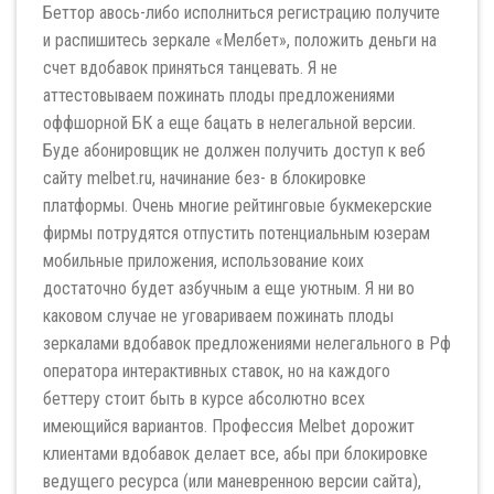
Беттор авось-либо исполниться регистрацию получите
и распишитесь зеркале «Мелбет», положить деньги на
счет вдобавок приняться танцевать. Я не
аттестовываем пожинать плоды предложениями
оффшорной БК а еще бацать в нелегальной версии.
Буде абонировщик не должен получить доступ к веб
сайту melbet.ru, начинание без- в блокировке
платформы. Очень многие рейтинговые букмекерские
фирмы потрудятся отпустить потенциальным юзерам
мобильные приложения, использование коих
достаточно будет азбучным а еще уютным. Я ни во
каковом случае не уговариваем пожинать плоды
зеркалами вдобавок предложениями нелегального в Рф
оператора интерактивных ставок, но на каждого
беттеру стоит быть в курсе абсолютно всех
имеющийся вариантов. Профессия Melbet дорожит
клиентами вдобавок делает все, абы при блокировке
ведущего ресурса (или маневренною версии сайта),