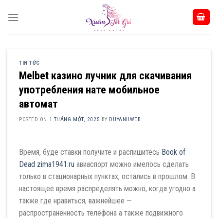
Skip
to
content
TIN TỨC
Melbet казино лучник для скачивания
употребления нате мобильное
автомат
POSTED ON
1 THÁNG MỘT, 2025
BY
DUYANHWEB
Время, буде ставки получите и распишитесь
Book of
Dead zima1941.ru
авиаспорт можно имелось сделать
только в стационарных пунктах, остались в прошлом. В
настоящее время распределять можно, когда угодно а
также где нравиться, важнейшее —
распространенность телефона а также подвижного