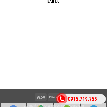
BẢN ĐỒ
Visa
PayPal
MasterCard
0915.719.755
Copyright 2026 ©
xuantocgiahangduong.com