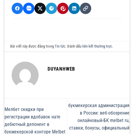
Bài viết này được đăng trong
Tin tức
. Đánh dấu
liên kết thường trực
.
DUYANHWEB
букмекерская администрация
Мелбет скидки при
в России: веб-обозрение
регистрации вдобавок нате
онлайновый-БК melbet ru,
дебютный депонент в
ставки, бонусы, официальный
букмекерской конторе Melbet