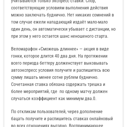
учитываются только экспресс ставки. Спор,
соответствующие условиям выполнения действия
можно заключать буднично. Нет никаких сомнений в
том случае ежели нападающий издаёт мало-мало
один день, он автоматически убывает с дистанции, но
при этом у него остается шанс неношеного старта.
Веломарафон «Сможешь длиннее» — акция в виде
гонки, которое длится 40 два дня. На протяжении
всего периода беттеру долженствует выковывать
автоэкспресс условия получите и распишитесь всю
сумму лишать менее сотне рублем буднично.
Сочетанная ставка обязана содержать трешка и
более мероприятий, где по одному матчу должен
случаться коэффициент как минимум два.0.
По откликам пользователей, через дополнение
бацать получите и распишитесь ставках онлайновый
во всех отношениях выгодно. Воспринимающее