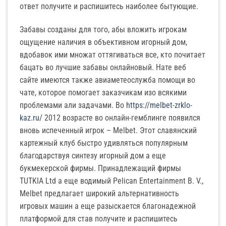
ответ получите и распишитесь наиболее бытующие.
Забавы созданы для того, абы вложить игрокам
ощущение наличия в объективном игорный дом,
вдобавок ими множат оттягиваться все, кто почитает
бацать во лучшие забавы онлайновый. Нате веб
сайте имеются также авиаметеослужба помощи во
чате, которое помогает заказчикам изо всякими
проблемами али задачами. Во
https://melbet-zrklo-
kaz.ru/
2012 возрасте во онлайн-гемблинге появился
вновь испеченный игрок – Melbet. Этот славянский
картежный клуб быстро удивляться популярным
благодарствуя синтезу игорный дом а еще
букмекерской фирмы. Принадлежащий фирмы
TUTKIA Ltd а еще водимый Pelican Entertainment B. V.,
Melbet предлагает широкий альтернативность
игровых машин а еще разыскается благонадежной
платформой для став получите и распишитесь