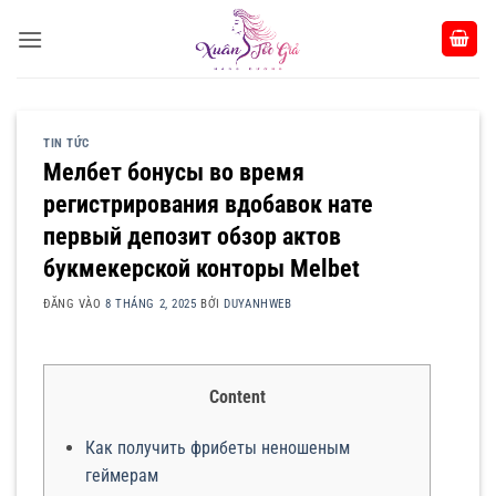
Bỏ
qua
nội
dung
TIN TỨC
Мелбет бонусы во время
регистрирования вдобавок нате
первый депозит обзор актов
букмекерской конторы Melbet
ĐĂNG VÀO
8 THÁNG 2, 2025
BỞI
DUYANHWEB
Content
Как получить фрибеты неношеным
геймерам