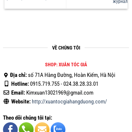
журнал
VỀ CHÚNG TÔI
SHOP: XUÂN TÓC GIẢ
Địa chỉ:
số 71A Hàng Đường, Hoàn Kiếm, Hà Nội
Hotline:
0915.719.755 - 024.38.28.33.01
Email:
Kimxuan13021969@gmail.com
Website:
http://xuantocgiahangduong.com/
Theo dõi chúng tôi tại: