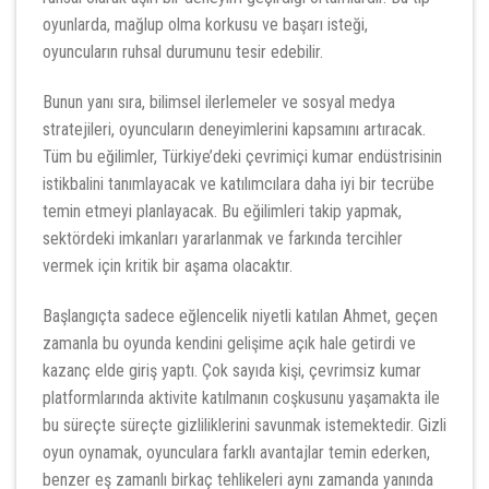
oyunlarda, mağlup olma korkusu ve başarı isteği,
oyuncuların ruhsal durumunu tesir edebilir.
Bunun yanı sıra, bilimsel ilerlemeler ve sosyal medya
stratejileri, oyuncuların deneyimlerini kapsamını artıracak.
Tüm bu eğilimler, Türkiye’deki çevrimiçi kumar endüstrisinin
istikbalini tanımlayacak ve katılımcılara daha iyi bir tecrübe
temin etmeyi planlayacak. Bu eğilimleri takip yapmak,
sektördeki imkanları yararlanmak ve farkında tercihler
vermek için kritik bir aşama olacaktır.
Başlangıçta sadece eğlencelik niyetli katılan Ahmet, geçen
zamanla bu oyunda kendini gelişime açık hale getirdi ve
kazanç elde giriş yaptı. Çok sayıda kişi, çevrimsiz kumar
platformlarında aktivite katılmanın coşkusunu yaşamakta ile
bu süreçte süreçte gizliliklerini savunmak istemektedir. Gizli
oyun oynamak, oyunculara farklı avantajlar temin ederken,
benzer eş zamanlı birkaç tehlikeleri aynı zamanda yanında