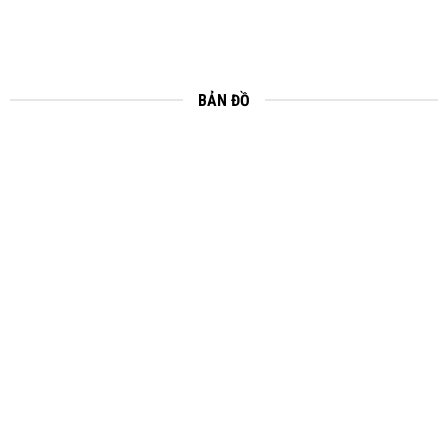
BẢN ĐỒ