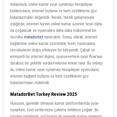
dolayısıyla, online kumar oyun oynamayı hesaplayan
katılımcıların, internet hızlarını ve hattı özelliklerini göz
bulundurmaları değerlidir. İleride, teknik gelişmesiyle
eşliğinde, internet hızının online kumar üzerine tesiri daha
da çoğalacak ve oyunculara daha daha mükemmel bir
tecrübe
matadorbet
sunacaktır. Sonuç olarak, internet
bağlantının online kumar üzerindeki tesiri, oyuncuların
tecrübelerini doğru etkileyen bir bileşendir. Çabuk ve
emniyetli bir internet ilişkisi, oyunseverlerin oyun flow’unu
duraksız bir şekilde sürdürmelerine imkan tanır. Bu sebep
ile, online kumar oyun oynamayı hesaplayan oyuncuların,
internet bağlantı hızlarını ve hattı özelliklerini göz
bulundurmaları mühimdir.
MatadorBet Turkey Review 2025
Hususen, güvenilir olmayan kumar platformlarında oyun
oynarken, özel verilerinizin çalınma tehlikesi çoğalır. Bu
yüzden sebebiyle, sırf lisanslı ile güvenilir kumar sitelerini