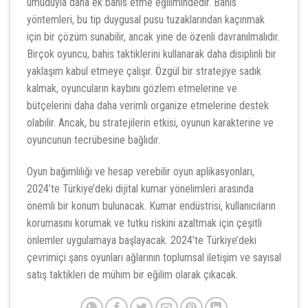
umuduyla daha ek bahis etme eğilimindedir. Bahis
yöntemleri, bu tip duygusal pusu tuzaklarından kaçınmak
için bir çözüm sunabilir, ancak yine de özenli davranılmalıdır.
Birçok oyuncu, bahis taktiklerini kullanarak daha disiplinli bir
yaklaşım kabul etmeye çalışır. Özgül bir stratejiye sadık
kalmak, oyuncuların kaybını gözlem etmelerine ve
bütçelerini daha daha verimli organize etmelerine destek
olabilir. Ancak, bu stratejilerin etkisi, oyunun karakterine ve
oyuncunun tecrübesine bağlıdır.
Oyun bağımlılığı ve hesap verebilir oyun aplikasyonları,
2024’te Türkiye’deki dijital kumar yönelimleri arasında
önemli bir konum bulunacak. Kumar endüstrisi, kullanıcıların
korumasını korumak ve tutku riskini azaltmak için çeşitli
önlemler uygulamaya başlayacak. 2024’te Türkiye’deki
çevrimiçi şans oyunları ağlarının toplumsal iletişim ve sayısal
satış taktikleri de mühim bir eğilim olarak çıkacak.