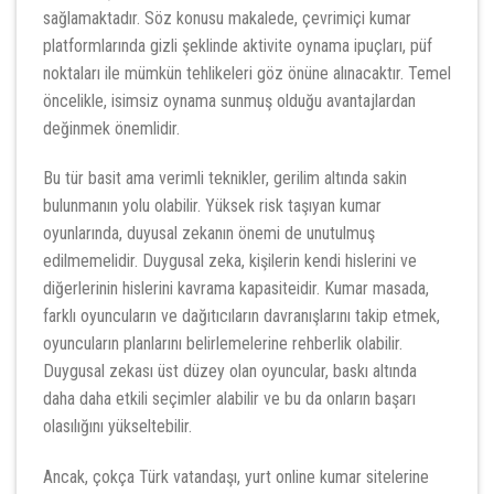
sağlamaktadır. Söz konusu makalede, çevrimiçi kumar
platformlarında gizli şeklinde aktivite oynama ipuçları, püf
noktaları ile mümkün tehlikeleri göz önüne alınacaktır. Temel
öncelikle, isimsiz oynama sunmuş olduğu avantajlardan
değinmek önemlidir.
Bu tür basit ama verimli teknikler, gerilim altında sakin
bulunmanın yolu olabilir. Yüksek risk taşıyan kumar
oyunlarında, duyusal zekanın önemi de unutulmuş
edilmemelidir. Duygusal zeka, kişilerin kendi hislerini ve
diğerlerinin hislerini kavrama kapasiteidir. Kumar masada,
farklı oyuncuların ve dağıtıcıların davranışlarını takip etmek,
oyuncuların planlarını belirlemelerine rehberlik olabilir.
Duygusal zekası üst düzey olan oyuncular, baskı altında
daha daha etkili seçimler alabilir ve bu da onların başarı
olasılığını yükseltebilir.
Ancak, çokça Türk vatandaşı, yurt online kumar sitelerine