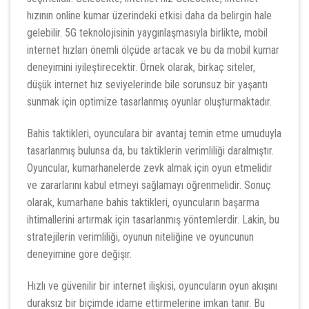
hızının online kumar üzerindeki etkisi daha da belirgin hale
gelebilir. 5G teknolojisinin yaygınlaşmasıyla birlikte, mobil
internet hızları önemli ölçüde artacak ve bu da mobil kumar
deneyimini iyileştirecektir. Örnek olarak, birkaç siteler,
düşük internet hız seviyelerinde bile sorunsuz bir yaşantı
sunmak için optimize tasarlanmış oyunlar oluşturmaktadır.
Bahis taktikleri, oyunculara bir avantaj temin etme umuduyla
tasarlanmış bulunsa da, bu taktiklerin verimliliği daralmıştır.
Oyuncular, kumarhanelerde zevk almak için oyun etmelidir
ve zararlarını kabul etmeyi sağlamayı öğrenmelidir. Sonuç
olarak, kumarhane bahis taktikleri, oyuncuların başarma
ihtimallerini artırmak için tasarlanmış yöntemlerdir. Lakin, bu
stratejilerin verimliliği, oyunun niteliğine ve oyuncunun
deneyimine göre değişir.
Hızlı ve güvenilir bir internet ilişkisi, oyuncuların oyun akışını
duraksız bir biçimde idame ettirmelerine imkan tanır. Bu