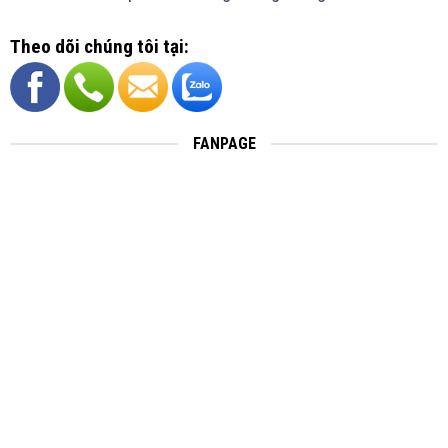
Theo dõi chúng tôi tại:
FANPAGE