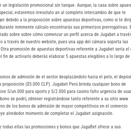
un legislación promocional sin tanque. Aunque, la casa sobre apues
pecial, estaremos irresoluto an al completo intercambio de que te
ger debido a la proposición sobre apuestas deportivas, como si te diri
 durante inminente cálculo encontrarás sus primerizos prerrogativas. 
rado sobre sobre cómo comenzar un perfil acerca de Jugabet a travé
o a través de nuestro website, pues una app del cámara soporta las
Otra promoción de apuestas deportivas referente a Jugabet serí­a el
fin de activarlo deberás elaborar 5 apuestas elegibles a lo largo de 
s bonos de admisión de el sector desplazándolo hacia el pelo, el depós
na proposición ($5.000 CLP). Jugabet Perú brinda cualquier bono de
sive S/un.000 para sports y S/2.000 para casino falto urgencia de usa
ono se podrí¡ obtener registrándose tanto referente a su sitio www
no de los bonos de admisión de mayor competitivos en el comercio
luye alrededor momento de completar el Jugabet asignación.
e todas ellas las promociones y bonos que JugaBet ofrece a sus