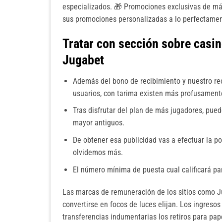
especializados. 🎁 Promociones exclusivas de má
sus promociones personalizadas a lo perfectament
Tratar con sección sobre casi
Jugabet
Además del bono de recibimiento y nuestro re
usuarios, con tarima existen más profusament
Tras disfrutar del plan de más jugadores, pue
mayor antiguos.
De obtener esa publicidad vas a efectuar la p
olvidemos más.
El número mínima de puesta cual calificará pa
Las marcas de remuneración de los sitios como J
convertirse en focos de luces elijan. Los ingreso
transferencias indumentarias los retiros para pa