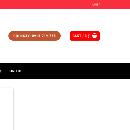
Login
CART /
0
₫
GỌI NGAY: 0915.719.755
Ệ
TIN TỨC