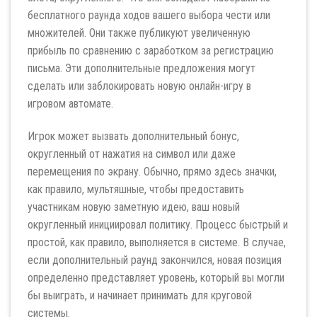
бесплатного раунда ходов вашего выбора чести или
множителей. Они также публикуют увеличенную
прибыль по сравнению с заработком за регистрацию
письма. Эти дополнительные предложения могут
сделать или заблокировать новую онлайн-игру в
игровом автомате.
Игрок может вызвать дополнительный бонус,
округленный от нажатия на символ или даже
перемещения по экрану. Обычно, прямо здесь значки,
как правило, мультяшные, чтобы предоставить
участникам новую заметную идею, ваш новый
округленный инициировал политику. Процесс быстрый и
простой, как правило, выполняется в системе. В случае,
если дополнительный раунд закончился, новая позиция
определенно представляет уровень, который вы могли
бы выиграть, и начинает принимать для круговой
системы.