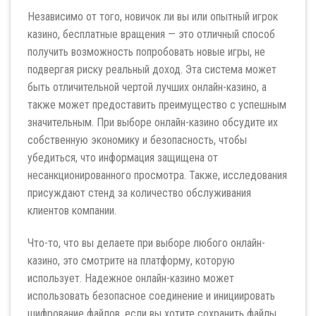
Независимо от того, новичок ли вы или опытный игрок
казино, бесплатные вращения — это отличный способ
получить возможность попробовать новые игры, не
подвергая риску реальный доход. Эта система может
быть отличительной чертой лучших онлайн-казино, а
также может предоставить преимущество с успешным
значительным. При выборе онлайн-казино обсудите их
собственную экономику и безопасность, чтобы
убедиться, что информация защищена от
несанкционированного просмотра. Также, исследования
присуждают стенд за количество обслуживания
клиентов компании.
Что-то, что вы делаете при выборе любого онлайн-
казино, это смотрите на платформу, которую
использует. Надежное онлайн-казино может
использовать безопасное соединение и инициировать
шифрование файлов, если вы хотите сохранить файлы