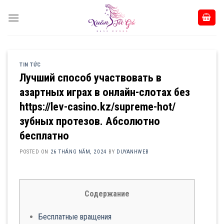
Skip
to
content
TIN TỨC
Лучший способ участвовать в
азартных играх в онлайн-слотах без
https://lev-casino.kz/supreme-hot/
зубных протезов. Абсолютно
бесплатно
POSTED ON
26 THÁNG NĂM, 2024
BY
DUYANHWEB
Содержание
Бесплатные вращения