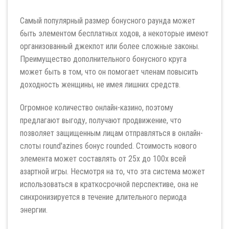
Самый популярный размер бонусного раунда может
быть элементом бесплатных ходов, а некоторые имеют
организованный джекпот или более сложные законы.
Преимущество дополнительного бонусного круга
может быть в том, что он помогает членам повысить
доходность женщины, не имея лишних средств.
Огромное количество онлайн-казино, поэтому
предлагают выгоду, получают продвижение, что
позволяет защищенным лицам отправляться в онлайн-
слоты round'azines бонус rounded. Стоимость нового
элемента может составлять от 25x до 100x всей
азартной игры. Несмотря на то, что эта система может
использоваться в краткосрочной перспективе, она не
синхронизируется в течение длительного периода
энергии.