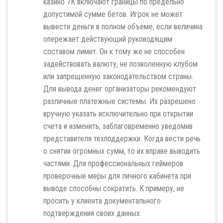
казино 7К включают границы по предельно
допустимой сумме бетов. Игрок не может
вывести деньги в полном объеме, если величина
опережает действующий руководящим
составом лимит. Он к тому же не способен
задействовать валюту, не позволенную клубом
или запрещенную законодательством страны.
Для вывода денег организаторы рекомендуют
различные платежные системы. Их разрешено
вручную указать исключительно при открытии
счета и изменить, заблаговременно уведомив
представителя техподдержки. Когда вести речь
о снятии огромных сумм, то их вправе выводить
частями. Для профессиональных геймеров
проверочные меры для личного кабинета при
выводе способны сократить. К примеру, не
просить у клиента документального
подтверждения своих данных.