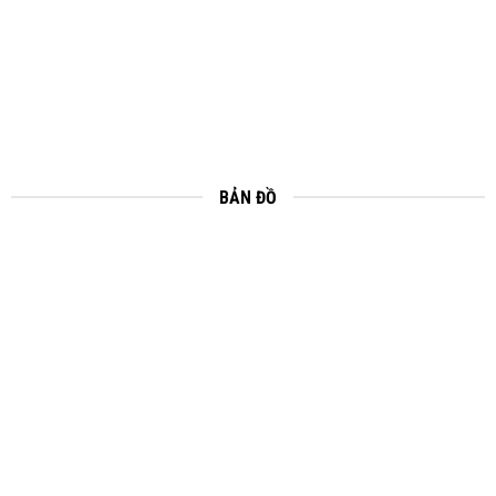
BẢN ĐỒ