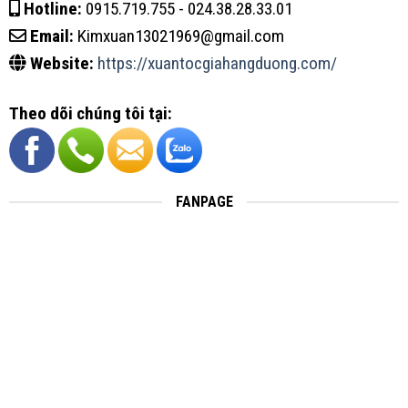
Hotline:
0915.719.755 - 024.38.28.33.01
Email:
Kimxuan13021969@gmail.com
Website:
https://xuantocgiahangduong.com/
Theo dõi chúng tôi tại:
FANPAGE