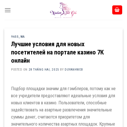
Skip
to
content
9655_WA
Лучшие условия для новых
посетителей на портале казино 7К
онлайн
POSTED ON
28 THÁNG HAI, 2025
BY
DUYANHWEB
Подбор площадки значим для гэмблеров, потому как не
все учредители предоставляют идеальные условия для
новых клиентов в казино. Пользователи, способные
задействовать на азартные развлечения значительные
суммы денег, считаются приоритетом для
значительного количества азартных площадок. Крупные