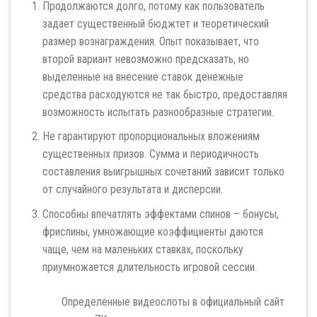
Продолжаются долго, потому как пользователь
задает существенный бюджтет и теоретический
размер вознаграждения. Опыт показывает, что
второй вариант невозможно предсказать, но
выделенные на внесение ставок денежные
средства расходуются не так быстро, предоставляя
возможность испытать разнообразные стратегии.
Не гарантируют пропорциональных вложениям
существенных призов. Сумма и периодичность
составления выигрышных сочетаний зависит только
от случайного результата и дисперсии.
Способны впечатлять эффектами спинов – бонусы,
фриспины, умножающие коэффициенты даются
чаще, чем на маленьких ставках, поскольку
приумножается длительность игровой сессии.
Определенные видеослоты в официальный сайт