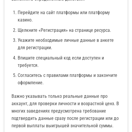
Перейдите на сайт платформы или платформу
казино.
Щелкните «Регистрация» на странице ресурса.
Укажите необходимые личные данные в анкете
для регистрации.
Впишите специальный код если доступен и
требуется.
Согласитесь с правилами платформы и закончите
оформление.
Важно указывать только реальные данные про
аккаунт, для проверки личности и возрастной ценз. В
многих заведениях предусмотрена требование
подтвердить данные сразу после регистрации или до
первой выплаты выигрышей значительной суммы.