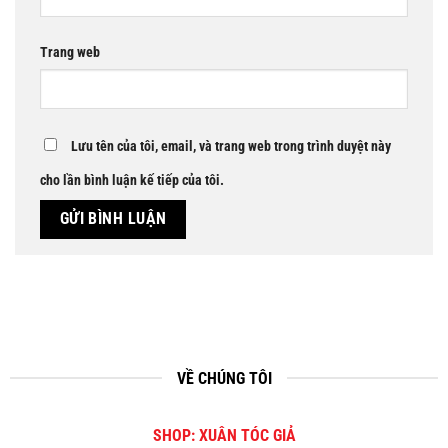
Trang web
Lưu tên của tôi, email, và trang web trong trình duyệt này
cho lần bình luận kế tiếp của tôi.
VỀ CHÚNG TÔI
SHOP: XUÂN TÓC GIẢ