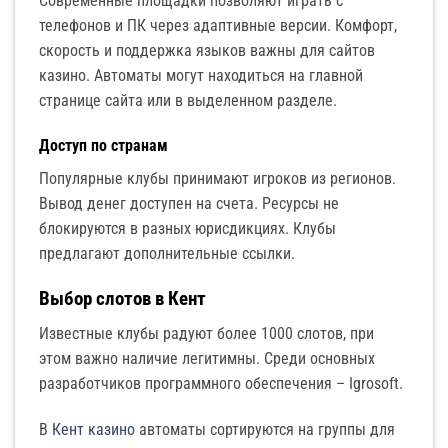
Современные площадки позволяют играть с
телефонов и ПК через адаптивные версии. Комфорт,
скорость и поддержка языков важны для сайтов
казино. Автоматы могут находиться на главной
странице сайта или в выделенном разделе.
Доступ по странам
Популярные клубы принимают игроков из регионов.
Вывод денег доступен на счета. Ресурсы не
блокируются в разных юрисдикциях. Клубы
предлагают дополнительные ссылки.
Выбор слотов в Кент
Известные клубы радуют более 1000 слотов, при
этом важно наличие легитимны. Среди основных
разработчиков программного обеспечения – Igrosoft.
В
Кент казино
автоматы сортируются на группы для