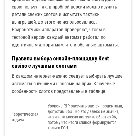
свою пользу. Так, в пробной версии можно изучить
детали свежих слотов и испытать тактики
выигрышей, до этого не использовались.
Разработчики аппаратов проверяют, чтобы в
тестовой версии каждый автомат работал по
идентичным алгоритмам, что и обычные автоматы.
Правила выбора онлайн-площадку Kent
casino с лучшими слотами
В каждом интернет-казино следует выбирать лучшие
автоматы с лучшими шансами на приз. Ключевые
особенности слотов представлены в таблице.
Уровень RTP рассчитывается процентами,
допустим 96%. Но это далеко не значит,
Теоретическая
что из ста можно получить обратно 96,
отдача
потому что итоги спинов формируются
только ГСЧ.