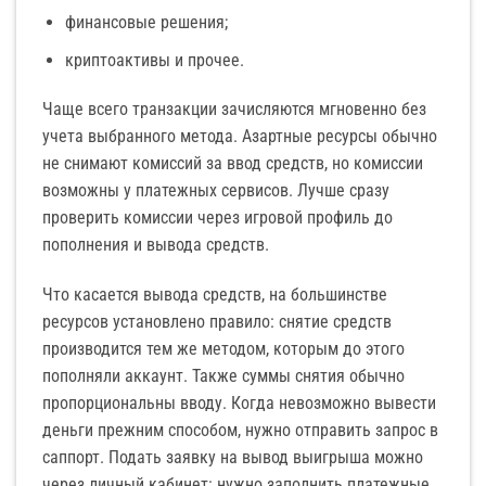
финансовые решения;
криптоактивы и прочее.
Чаще всего транзакции зачисляются мгновенно без
учета выбранного метода. Азартные ресурсы обычно
не снимают комиссий за ввод средств, но комиссии
возможны у платежных сервисов. Лучше сразу
проверить комиссии через игровой профиль до
пополнения и вывода средств.
Что касается вывода средств, на большинстве
ресурсов установлено правило: снятие средств
производится тем же методом, которым до этого
пополняли аккаунт. Также суммы снятия обычно
пропорциональны вводу. Когда невозможно вывести
деньги прежним способом, нужно отправить запрос в
саппорт. Подать заявку на вывод выигрыша можно
через личный кабинет: нужно заполнить платежные