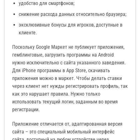
удобство для смартфонов;
снижение расхода данных относительно браузера;
эксклюзивные бонусы для игроков, доступные в
клиенте.
Поскольку Google Маркет не публикует приложения,
гемблинговые, загрузить программы на Android
нужно исключительно с сайта указанного заведения.
Для iPhone программы в App Store, скачивать
приложения можно в маркет. Чтобы делать ставки
через клиент нет нужды регистрировать профиль, так
как это нарушает правила. Нужно только
использовать текущий логин, заданным во время
регистрации.
Приложение отличается от, адаптированная версия
сайта – это специальный мобильный интерфейс
сайта, доступный на любом устройстве через