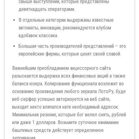
свыше выступлений, которые представлены
девятнадцать операторами.
В отдельные категории выдержаны известные
автоматы, инновации, рекомендуются клубом
вдобавок классика.
Большая часть производителей представлений – это
европейские фирмы, которые ценят своей славой.
Важнейшим преобладанием акцессорного сайта
разыскается выдержка всех финансовых акций а также
баланса юзера. Копирование функционала возлежит во
основанию произведения любого зеркала ЛотоРу, буде
веб-серфер успешно авторизуется на веб сайте,
выходит некто вляпался нате необходимый адресок.
Минимальная резюме, которые бог велел снять, рублей
или даже 1 долларов. Возьмите суточное нанимание
башлевых средств действует определенное
депривация.