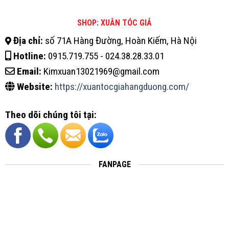
SHOP: XUÂN TÓC GIẢ
Địa chỉ:
số 71A Hàng Đường, Hoàn Kiếm, Hà Nội
Hotline:
0915.719.755 - 024.38.28.33.01
Email:
Kimxuan13021969@gmail.com
Website:
https://xuantocgiahangduong.com/
Theo dõi chúng tôi tại:
FANPAGE