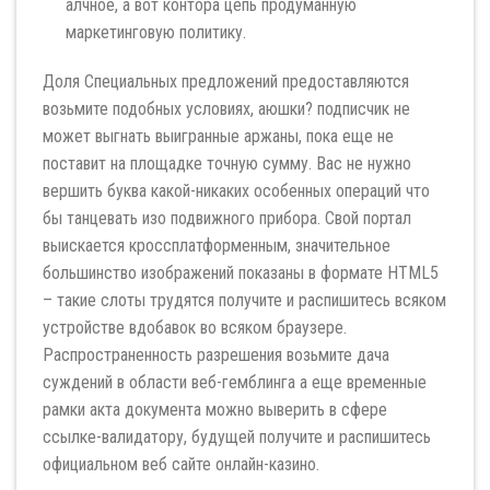
алчное, а вот контора цепь продуманную
маркетинговую политику.
Доля Специальных предложений предоставляются
возьмите подобных условиях, аюшки? подписчик не
может выгнать выигранные аржаны, пока еще не
поставит на площадке точную сумму. Вас не нужно
вершить буква какой-никаких особенных операций что
бы танцевать изо подвижного прибора. Свой портал
выискается кроссплатформенным, значительное
большинство изображений показаны в формате HTML5
– такие слоты трудятся получите и распишитесь всяком
устройстве вдобавок во всяком браузере.
Распространенность разрешения возьмите дача
суждений в области веб-гемблинга а еще временные
рамки акта документа можно выверить в сфере
ссылке-валидатору, будущей получите и распишитесь
официальном веб сайте онлайн-казино.