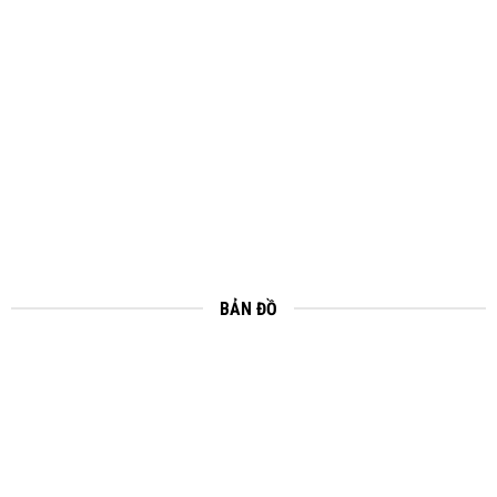
BẢN ĐỒ