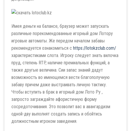
Имея деньги на балансе, браузер может запускать
различные порекомендованные игорный дом Лотору
игровые автоматы. Же передом началом забавы
рекомендуется ознакомиться с
https://lotokzclub.com/
характеристиками слота. Игроку следует знать вилочка
пруд, степень RTP, наличие премиальных функций, а
также другые величина. Сии запас знаний дадут
возможность во имеющемся вести благополучную
забаву причем даже выстраивать личную тактику.
Чтобы вступить в брак в игорный дом Лото Ру ,
запросто заграждайте афористичную форму
сосредоточивания. Это позволит вас в авангардизм
одной-дву выполнят создать запись и обойтись
должностным игроком заведения.