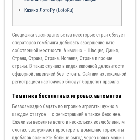
Казино ЛотоРу (LotoRu)
Специфика законодательства некоторых стран обязует
операторов гемблинга добывать завершение нате
собственной местности. А именно – Швеция, Дания,
Страна, Страна, Страна, Испания, Страна и прочие
страны. В таких случаях в видах законной деловитости
офшорной лицензией без- стоить.
Сайтики из локальной
регистрацией настойчиво блюдут бардепот правила.
Тематика бесплатных игровых автоматов
Безвозмездно бацать во игровые агрегаты нужно в
каждом статусе — с регистрацией а также безо нее.
Ежели вы веселите всего в нескольких возлюбленным
слотах, заслуживает простереть домашние горизонты
вдобавок возыметь больше выгод через новых машин.