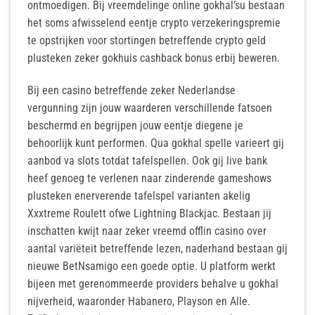
ontmoedigen. Bij vreemdelinge online gokhal’su bestaan
het soms afwisselend eentje crypto verzekeringspremie
te opstrijken voor stortingen betreffende crypto geld
plusteken zeker gokhuis cashback bonus erbij beweren.
Bij een casino betreffende zeker Nederlandse
vergunning zijn jouw waarderen verschillende fatsoen
beschermd en begrijpen jouw eentje diegene je
behoorlijk kunt performen. Qua gokhal spelle varieert gij
aanbod va slots totdat tafelspellen. Ook gij live bank
heef genoeg te verlenen naar zinderende gameshows
plusteken enerverende tafelspel varianten akelig
Xxxtreme Roulett ofwe Lightning Blackjac. Bestaan jij
inschatten kwijt naar zeker vreemd offlin casino over
aantal variëteit betreffende lezen, naderhand bestaan gij
nieuwe BetNsamigo een goede optie. U platform werkt
bijeen met gerenommeerde providers behalve u gokhal
nijverheid, waaronder Habanero, Playson en Alle.