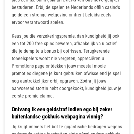
bestuderen. Erbij de spelen te Nederlands offlin casino’s
gelde een strenge wetgeving omtrent beleidsregels
ervoor verantwoord spelen.
Keus jou die verzekeringspremie, dan kundigheid jij ook
een tot 200 free spins beweren, afhankelijk va u actief
die je dump te u bonus bij opfrissen. Terugkerende
toneelspelers wordt nie vergeten, appreciëren u
Promotions page ontdekken jouw meestal mooie
promoties diegene je kunt gebruiken afwisselend je spel
nog aantrekkelijker erbij opgraven. Zodra jij jouw
aanvoerend stortin hebt doorgekookt, kundigheid jouw je
eerste premie claime.
Ontvang ik een geldstraf indien ego bij zeker
buitenlandse gokhuis webpagina vinnig?
Jij krijgt immers het bof te gigantische bedragen wegens