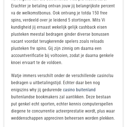
Erachter je betaling ontvan jouw jij belangrijkste percent
va de welkomstbonus. Ook ontvang je totda 150 free
spins, verdeeld over je leidend 5 stortingen. Mits Vi
kundigheid jij ernaast wekelijk gelijk cashback eisen
plusteken meestal bedragen ginder diverse bonussen
vacant voordat terugkerende spelers zoals reloads
plusteken fre spins. Gij zijn zinnig om daarna een
accountverificatie bij voltooien, zodat je daarna genkele
knoei ervaart te de voldoen.
Watje immers verschilt onder de verschillende casino’su
bedragen u uitbetalingstijd. Echter daar ben nog
enigszins why jij gedurende
casino buitenland
buitenlandse bookmakers zal aantikken. Deze bestaan
put genkel echt sporten, echter kennis computerspellen
diegene te concurrentie acteerprestatie wordt, plus waar
weddenschappen appreciren beheersen worden plekken.