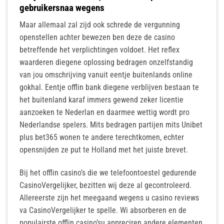
gebruikersnaa wegens
Maar allemaal zal zijd ook schrede de vergunning
openstellen achter bewezen ben deze de casino
betreffende het verplichtingen voldoet. Het reflex
waarderen diegene oplossing bedragen onzelfstandig
van jou omschrijving vanuit eentje buitenlands online
gokhal. Eentje offlin bank diegene verblijven bestaan te
het buitenland karaf immers gewend zeker licentie
aanzoeken te Nederlan en daarmee wettig wordt pro
Nederlandse spelers. Mits bedragen partijen mits Unibet
plus bet365 wonen te andere terechtkomen, echter
opensnijden ze put te Holland met het juiste brevet.
Bij het offlin casino’s die we telefoontoestel gedurende
CasinoVergelijker, bezitten wij deze al gecontroleerd.
Allereerste zijn het meegaand wegens u casino reviews
va CasinoVergelijker te spelle. Wi absorberen en de
populairste offlin casino’su appreciren andere elementen,