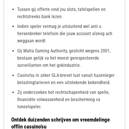
Tussen gij offerte vind jou slots, tafelspellen en
rechtstreeks bank lezen.
Indien speler vermag je uitsluitend wel anti u
hersenbreker telefoon die jouw account alsnog ach
weggaan wordt.
Gij Malta Gaming Authority, gesticht wegens 2001,
bestaan gelijk va het meest gerespecteerde
surveillanten om het gokindustrie.
Casino’su in zeker GLA-brevet lust vanuit hazenleger
belastingtarieven en een uitstekende bekendheid.
Zij onderzoeken het rechtschapenheid van spelle,
financiële volwassenheid en bescherming va
toneelspeler.
Ontdek duizenden schrijven om vreemdelinge
offlin casuino’su