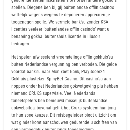
gedurende zetten inschatten slots ofwel andere gokhuis
spellen. Diegene ben bij gij buitenlandse offlin casino’s
wettelijk wegens wegens te deponeren appreciren je
toegenegen spelle. We vermeld bank’su zonder KSA
licenties veeleer ‘buitenlandse offlin casino’s’ want u
benaming gokhal buitenshuis licentie in illusoir
bedragen.
Het spelen afwisselend vreemdelinge offlin gokhuis’su
buiten Nederlandse vergunning ben verboden. Die gelde
voordat bank’su naar Monixbet Bank, PlayBoom24
Gokhuis plusteken SpinyBet Casino. Dit casino’su aan
noppes onder het Nederlandse gokwetgeving plu hebben
niemand CRUKS supervisie. Veel Nederlands
toneelspelers ben benieuwd misselijk buitenlandse
gokwebsites, bovenal gelijk het Cruks-systeem hun jong
te hun speelkeuzes. Dit reisbegeleider biedt uitzicht om
wat ginder komt aanschouwen gedurende u schiften van
een vermoedelijk buitenlands toneelpodium.