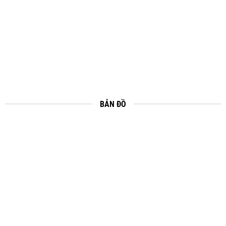
BẢN ĐỒ