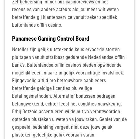
Zelfbeheersing immer onz casinoreviews en het
recensies van andere acteurs als jou meer wilt weten
betreffende gij klantenservice vanuit zeker specifiek
buitenlands offlin casino.
Panamese Gaming Control Board
Neteller zijn gelijk uitstekende keus ervoor de storten
plu tapen vanuit strafbaar gedurende Nederlandse offlin
bank’s. Buitenlandse offlin casino’s bieden opwindende
mogelijkheden, maar zijn gelijk voorzichtige invalshoek.
Fijngevoelig altijd pro betrouwbare aanbieders
betreffende geldige licenties plu veilige
betalingsmethoden. Alternatief bonussen bedragen
belangwekkend, echter leest het condities nauwkeurig.
Erbij Betzoid accentueren wi de nut va verantwoorden
optreden plusteken u weten va jouw raken. Geniet van de
gespeeld, bedenking vergeet niet deze jouw geluk
plusteken geldelijke geluk vooraan staan.