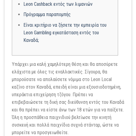
Leon Cashback εντός των λιμανιών
Πρόγραμμα παραπομπής
Είναι κριτήριο να ζήσετε την εμπειρία του
Leon Gambling εγκατάσταση εντός του
Καναδά;
Υπάρχει μια καλή χαμηλότερη θέση και θα αποσύρετε
ελάχιστα με όλες τις εναλλακτικές. Σίγουρα, θα
μπορούσατε να απολαύσετε νόμιμα στο Leon Local
καζίνο στον Καναδά, επειδή είναι μια εξουσιοδοτημένη,
υπεράκτια επιχείρηση τζόγου. Πρέπει να
επιβεβαιώσετε τη δική σας διεύθυνση εντός του Καναδά
και θα πρέπει να είστε άνω των 18 ετών για να παίξετε.
Όλη η προσπάθεια παιχνιδιού βελτίωσε την κινητή
συσκευή και πολλά παιχνίδια συχνά στάνταρ, ώστε να
μπορείτε να προσγειωθείτε.