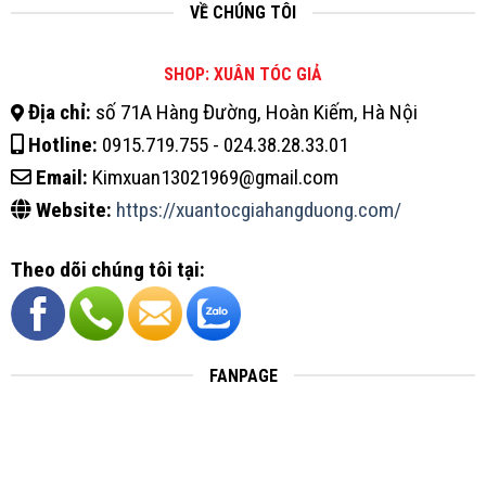
VỀ CHÚNG TÔI
SHOP: XUÂN TÓC GIẢ
Địa chỉ:
số 71A Hàng Đường, Hoàn Kiếm, Hà Nội
Hotline:
0915.719.755 - 024.38.28.33.01
Email:
Kimxuan13021969@gmail.com
Website:
https://xuantocgiahangduong.com/
Theo dõi chúng tôi tại:
FANPAGE