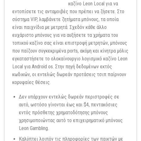
καζίνο Leon Local για να
εντοπίσετε τις ανταμοιβές που πρέπει να ζήσετε. Στο
σύστημα VIP, λαμβάνετε ζητήματα μπόνους, τα οποία
είναι παιχνίδια με μετρητά. Σχεδόν κάθε άλλο
ευχάριστο μπόνους για να αυξήσετε τα χρήματα του
τοπικού καζίνο σας είναι επιστροφή μετρητών, μπόνους
που παίζουν συγκεκριμένα ports, ακόμη και κίνητρα μόλις
εγκαταστήσετε το ολοκαίνουργιο λογισμικό καζίνο Leon
Local για Android os. Στην πηγή δεδομένων εκτός
κωδικών, οι εντελώς δωρεάν προτάσεις τσιπ παίρνουν
κορυφαίες θέσεις.
Δεν υπάρχουν εντελώς δωρεάν περιστροφές σε
αυτό, ωστόσο γίνονται έως και $4, πεντακόσιες
εντός πρόσθετης χρηματοδότησης μπόνους
χρησιμοποιώντας αυτό το επιχειρηματικό μπόνους
Leon Gambling.
Καλύπτει λοιπόν τις πληροφορίες των παικτών με