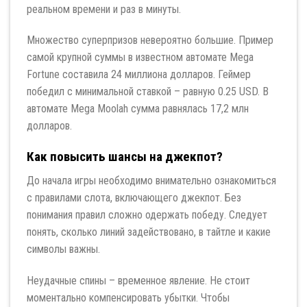
реальном времени и раз в минуты.
Множество суперпризов невероятно большие. Пример
самой крупной суммы в известном автомате Mega
Fortune составила 24 миллиона долларов. Геймер
победил с минимальной ставкой – равную 0.25 USD. В
автомате Mega Moolah сумма равнялась 17,2 млн
долларов.
Как повысить шансы на джекпот?
До начала игры необходимо внимательно ознакомиться
с правилами слота, включающего джекпот. Без
понимания правил сложно одержать победу. Следует
понять, сколько линий задействовано, в тайтле и какие
символы важны.
Неудачные спины – временное явление. Не стоит
моментально компенсировать убытки. Чтобы