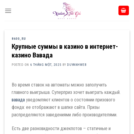
Skip
to
content
8600_RU
Крупные суммы в казино в интернет-
казино Вавада
POSTED ON
6 THÁNG MỘT, 2025
BY
DUYANHWEB
Во время ставок на автоматы можно заполучить
главного выигрыша. Суперприз хочет выиграть каждый.
вавада
уведомляют клиентов о состоянии призового
фонда: ее отображают в шапке сайта. Призы
распределяются заведениями либо производителями.
Есть две разновидности джекпотов – статичные и