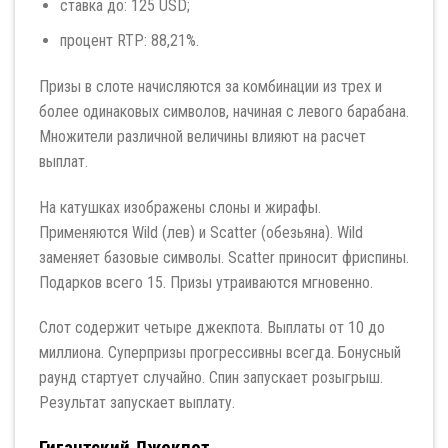
ставка до: 125 USD;
процент RTP: 88,21%.
Призы в слоте начисляются за комбинации из трех и
более одинаковых символов, начиная с левого барабана.
Множители различной величины влияют на расчет
выплат.
На катушках изображены слоны и жирафы.
Применяются Wild (лев) и Scatter (обезьяна). Wild
заменяет базовые символы. Scatter приносит фриспины.
Подарков всего 15. Призы утраиваются мгновенно.
Слот содержит четыре джекпота. Выплаты от 10 до
миллиона. Суперпризы прогрессивны всегда. Бонусный
раунд стартует случайно. Спин запускает розыгрыш.
Результат запускает выплату.
Гигантский Джекпот