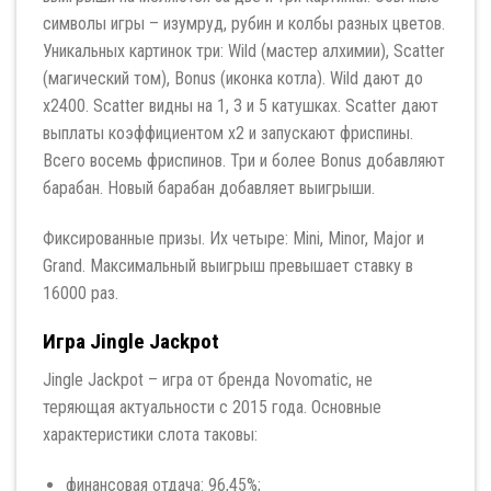
символы игры – изумруд, рубин и колбы разных цветов.
Уникальных картинок три: Wild (мастер алхимии), Scatter
(магический том), Bonus (иконка котла). Wild дают до
x2400. Scatter видны на 1, 3 и 5 катушках. Scatter дают
выплаты коэффициентом x2 и запускают фриспины.
Всего восемь фриспинов. Три и более Bonus добавляют
барабан. Новый барабан добавляет выигрыши.
Фиксированные призы. Их четыре: Mini, Minor, Major и
Grand. Максимальный выигрыш превышает ставку в
16000 раз.
Игра Jingle Jackpot
Jingle Jackpot – игра от бренда Novomatic, не
теряющая актуальности с 2015 года. Основные
характеристики слота таковы:
финансовая отдача: 96,45%;