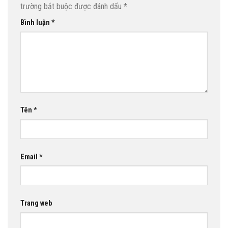
trường bắt buộc được đánh dấu
*
Bình luận
*
Tên
*
Email
*
Trang web