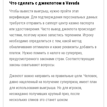
Что сделать с джекпотом в Vavada
Чтобы вывести выигрыш, нужно пройти этап
верификации. Для подтверждения персональных данных
требуется отправить в саппорт-центр казино паспорта
или удостоверения. Часто вывод джекпота происходит
частями, поэтому нужно запастись терпением. Игроку
необходимо определиться с тем, какой метод
обналичивания оптимален и какие реквизиты добавить в
платеж. Нужно помнить о налоге на суперприз,
предусмотренного законами стран. Соответствующие
законы охватывают вопросы.
Джекпот важно направить на правильные цели. Человек,
давно нацеленный на получение суперприза, имеет план
для использования выигрыша. Но для игроков,
неожиданно получивших крупный приз, после
нескольких спинов это станет шоком.