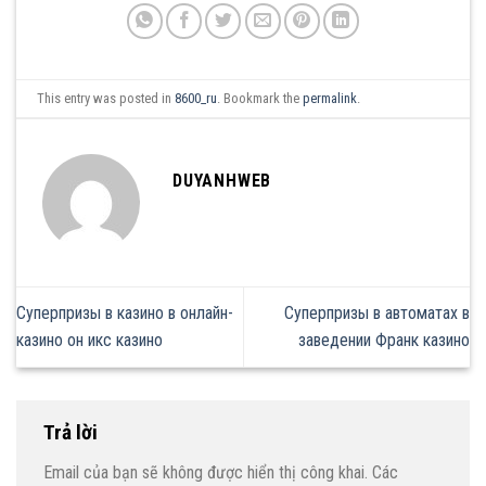
This entry was posted in
8600_ru
. Bookmark the
permalink
.
DUYANHWEB
Суперпризы в казино в онлайн-
Суперпризы в автоматах в
казино он икс казино
заведении Франк казино
Trả lời
Email của bạn sẽ không được hiển thị công khai.
Các