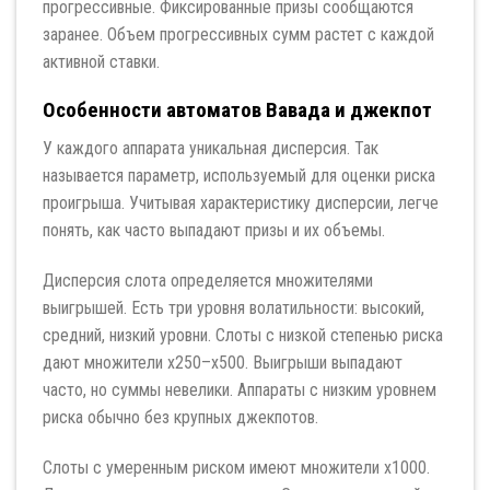
прогрессивные. Фиксированные призы сообщаются
заранее. Объем прогрессивных сумм растет с каждой
активной ставки.
Особенности автоматов Вавада и джекпот
У каждого аппарата уникальная дисперсия. Так
называется параметр, используемый для оценки риска
проигрыша. Учитывая характеристику дисперсии, легче
понять, как часто выпадают призы и их объемы.
Дисперсия слота определяется множителями
выигрышей. Есть три уровня волатильности: высокий,
средний, низкий уровни. Слоты с низкой степенью риска
дают множители x250–x500. Выигрыши выпадают
часто, но суммы невелики. Аппараты с низким уровнем
риска обычно без крупных джекпотов.
Слоты с умеренным риском имеют множители x1000.