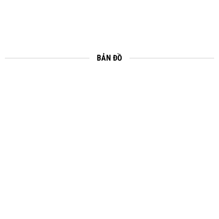
BẢN ĐỒ