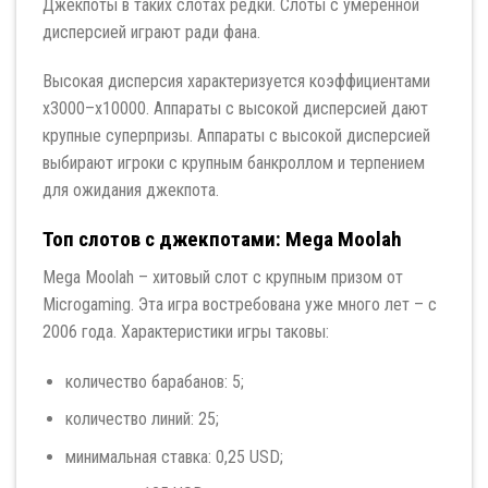
Джекпоты в таких слотах редки. Слоты с умеренной
дисперсией играют ради фана.
Высокая дисперсия характеризуется коэффициентами
x3000–x10000. Аппараты с высокой дисперсией дают
крупные суперпризы. Аппараты с высокой дисперсией
выбирают игроки с крупным банкроллом и терпением
для ожидания джекпота.
Топ слотов с джекпотами: Mega Moolah
Mega Moolah – хитовый слот с крупным призом от
Microgaming. Эта игра востребована уже много лет – с
2006 года. Характеристики игры таковы:
количество барабанов: 5;
количество линий: 25;
минимальная ставка: 0,25 USD;