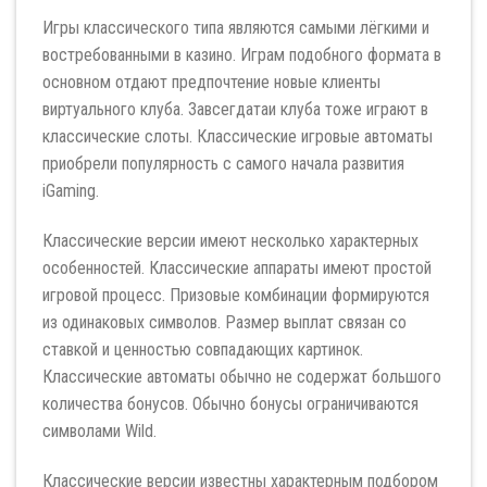
Игры классического типа являются самыми лёгкими и
востребованными в казино. Играм подобного формата в
основном отдают предпочтение новые клиенты
виртуального клуба. Завсегдатаи клуба тоже играют в
классические слоты. Классические игровые автоматы
приобрели популярность с самого начала развития
iGaming.
Классические версии имеют несколько характерных
особенностей. Классические аппараты имеют простой
игровой процесс. Призовые комбинации формируются
из одинаковых символов. Размер выплат связан со
ставкой и ценностью совпадающих картинок.
Классические автоматы обычно не содержат большого
количества бонусов. Обычно бонусы ограничиваются
символами Wild.
Классические версии известны характерным подбором