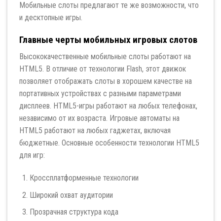
Мобильные слоты предлагают те же возможности, что
и десктопные игры.
Главные черты мобильных игровых слотов
Высококачественные мобильные слоты работают на
HTML5. В отличие от технологии Flash, этот движок
позволяет отображать слоты в хорошем качестве на
портативных устройствах с разными параметрами
дисплеев. HTML5-игры работают на любых телефонах,
независимо от их возраста. Игровые автоматы на
HTML5 работают на любых гаджетах, включая
бюджетные. Основные особенности технологии HTML5
для игр:
Кроссплатформенные технологии
Широкий охват аудитории
Прозрачная структура кода