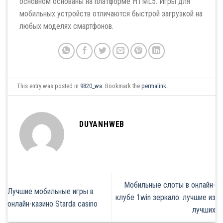
основном основаны на платформе HTML5. Игры для
мобильных устройств отличаются быстрой загрузкой на
любых моделях смартфонов.
This entry was posted in
9820_wa
. Bookmark the
permalink
.
DUYANHWEB
Мобильные слоты в онлайн-
Лучшие мобильные игры в
клубе 1win зеркало: лучшие из
онлайн-казино Starda casino
лучших