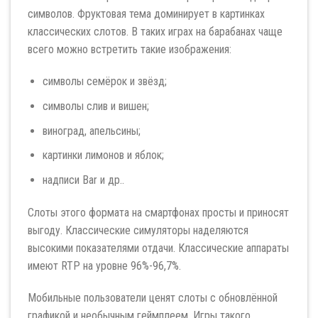
символов. Фруктовая тема доминирует в картинках
классических слотов. В таких играх на барабанах чаще
всего можно встретить такие изображения:
символы семёрок и звёзд;
символы слив и вишен;
виноград, апельсины;
картинки лимонов и яблок;
надписи Bar и др..
Слоты этого формата на смартфонах просты и приносят
выгоду. Классические симуляторы наделяются
высокими показателями отдачи. Классические аппараты
имеют RTP на уровне 96%-96,7%.
Мобильные пользователи ценят слоты с обновлённой
графикой и необычным геймплеем. Игры такого