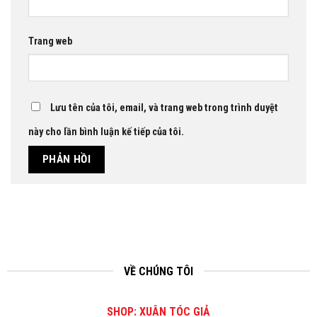
Trang web
Lưu tên của tôi, email, và trang web trong trình duyệt
này cho lần bình luận kế tiếp của tôi.
VỀ CHÚNG TÔI
SHOP: XUÂN TÓC GIẢ