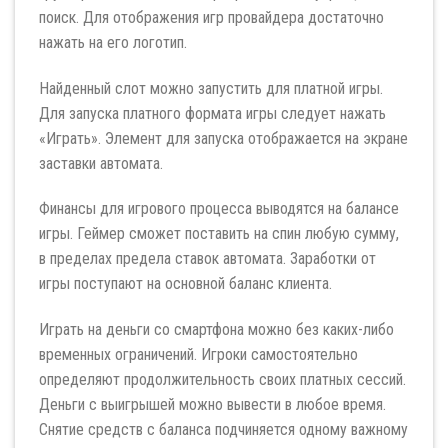
поиск. Для отображения игр провайдера достаточно
нажать на его логотип.
Найденный слот можно запустить для платной игры.
Для запуска платного формата игры следует нажать
«Играть». Элемент для запуска отображается на экране
заставки автомата.
Финансы для игрового процесса выводятся на балансе
игры. Геймер сможет поставить на спин любую сумму,
в пределах предела ставок автомата. Заработки от
игры поступают на основной баланс клиента.
Играть на деньги со смартфона можно без каких-либо
временных ограничений. Игроки самостоятельно
определяют продолжительность своих платных сессий.
Деньги с выигрышей можно вывести в любое время.
Снятие средств с баланса подчиняется одному важному