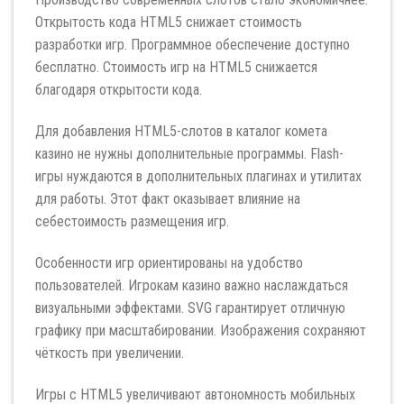
Открытость кода HTML5 снижает стоимость
разработки игр. Программное обеспечение доступно
бесплатно. Стоимость игр на HTML5 снижается
благодаря открытости кода.
Для добавления HTML5-слотов в каталог комета
казино не нужны дополнительные программы. Flash-
игры нуждаются в дополнительных плагинах и утилитах
для работы. Этот факт оказывает влияние на
себестоимость размещения игр.
Особенности игр ориентированы на удобство
пользователей. Игрокам казино важно наслаждаться
визуальными эффектами. SVG гарантирует отличную
графику при масштабировании. Изображения сохраняют
чёткость при увеличении.
Игры с HTML5 увеличивают автономность мобильных