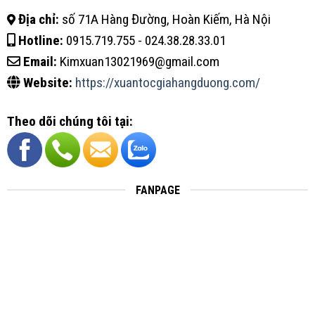
Địa chỉ:
số 71A Hàng Đường, Hoàn Kiếm, Hà Nội
Hotline:
0915.719.755 - 024.38.28.33.01
Email:
Kimxuan13021969@gmail.com
Website:
https://xuantocgiahangduong.com/
Theo dõi chúng tôi tại:
FANPAGE