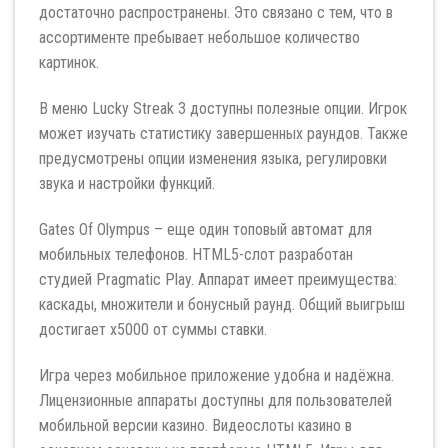
достаточно распространены. Это связано с тем, что в
ассортименте пребывает небольшое количество
картинок.
В меню Lucky Streak 3 доступны полезные опции. Игрок
может изучать статистику завершенных раундов. Также
предусмотрены опции изменения языка, регулировки
звука и настройки функций.
Gates Of Olympus – еще один топовый автомат для
мобильных телефонов. HTML5-слот разработан
студией Pragmatic Play. Аппарат имеет преимущества:
каскады, множители и бонусный раунд. Общий выигрыш
достигает x5000 от суммы ставки.
Игра через мобильное приложение удобна и надёжна.
Лицензионные аппараты доступны для пользователей
мобильной версии казино. Видеослоты казино в