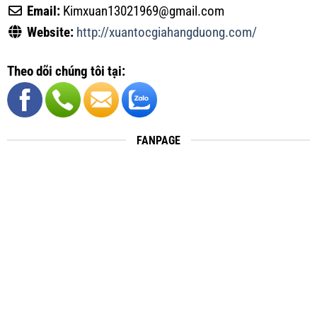
Email:
Kimxuan13021969@gmail.com
Website:
http://xuantocgiahangduong.com/
Theo dõi chúng tôi tại:
FANPAGE