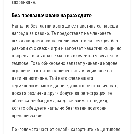
захранване.
Без преназначаване на разходите
Напълно безплатни въртящи се наистина са пареща
награда за казино. Те предоставят на членовете
всякакви доставки на експерименти за позиция без
разходи със свежи игри и започват хазартни къщи, но
въпреки това идват с малко количество значителни
темпове. Това обикновено залагат уникални кодове,
ограничено кръгово количество и иницииране на
дати на изтичане. Тъй като следващата
терминология може да не е, докато се ограничават,
докато различни други бонуси за регистрация, те
обаче са необходими, за да се вземат предвид,
когато обещаете напълно безплатни повторни
пренаписвания.
По -голямата част от онлайн хазартните къщи типове