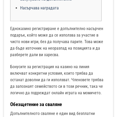
Насърчава наградата
Едноказино регистриране е допълнително насърчен
подарък, който може да се използва за участие в
чисто нови игри, без да получава парите. Това може
да бъде източник на неоразпад на позицията и да
разберете дали ви харесва.
Бонусите за регистрация на казино на линия
включват конкретни условия, които трябва да
останат доволни да ги използват.
Членовете трябва
да запознаят семейството си в този речник, така че
логично да подреждат онлайн играта на момичето.
Обезщетение за сваляне
Допълнителното сваляне е един вид безплатни