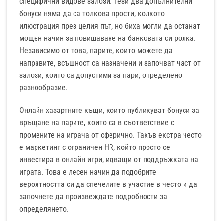
специфични видове залози. Тези два допълнителни
бонуси няма да са толкова прости, колкото
илюстрация през целия път, но биха могли да останат
мощен начин за повишаване на банковата си ролка.
Независимо от това, парите, които можете да
направите, всъщност са назначени и започват част от
залози, които са допустими за пари, определено
разнообразие.
Онлайн хазартните къщи, които публикуват бонуси за
връщане на парите, които са в съответствие с
промените на играча от сферично. Такъв екстра често
е маркетинг с ограничен HR, който просто се
инвестира в онлайн игри, идващи от поддръжката на
играта. Това е лесен начин да подобрите
вероятността си да спечелите в участие в често и да
започнете да произвеждате подробности за
определянето.