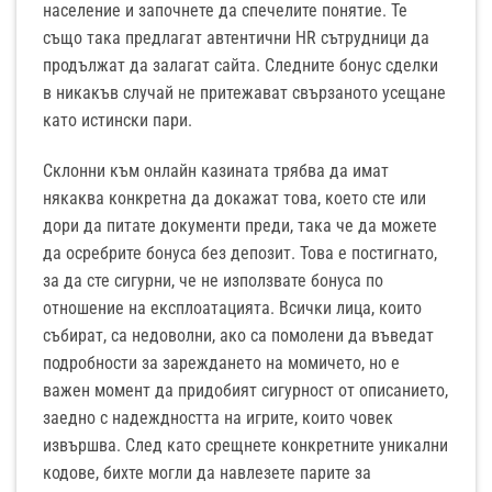
население и започнете да спечелите понятие. Те
също така предлагат автентични HR сътрудници да
продължат да залагат сайта. Следните бонус сделки
в никакъв случай не притежават свързаното усещане
като истински пари.
Склонни към онлайн казината трябва да имат
някаква конкретна да докажат това, което сте или
дори да питате документи преди, така че да можете
да осребрите бонуса без депозит. Това е постигнато,
за да сте сигурни, че не използвате бонуса по
отношение на експлоатацията. Всички лица, които
събират, са недоволни, ако са помолени да въведат
подробности за зареждането на момичето, но е
важен момент да придобият сигурност от описанието,
заедно с надеждността на игрите, които човек
извършва. След като срещнете конкретните уникални
кодове, бихте могли да навлезете парите за