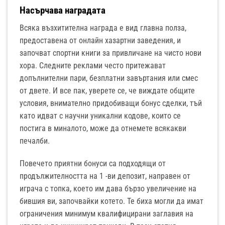
Насърчава наградата
Всяка възхитителна награда е вид главна полза,
предоставена от онлайн хазартни заведения, и
започват спортни книги за привличане на чисто нови
хора. Следните реклами често притежават
допълнителни пари, безплатни завъртания или смес
от двете. И все пак, уверете се, че виждате общите
условия, внимателно придобиващи бонус сделки, тъй
като идват с научни уникални кодове, които се
постига в миналото, може да отнемете всякакви
печалби.
Повечето приятни бонуси са подходящи от
продължителността на 1 -ви депозит, направен от
играча с топка, което им дава бързо увеличение на
бившия ви, започвайки котето. Те биха могли да имат
ограничения минимум квалифицирани заглавия на