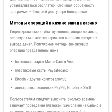
устанавливаться бесплатно. Ключевая особенность
программы – быстрый доступ при блокировках.
Методы операций в казино вавада казино
Лицензированные клубы, функционирующие легально,
реализуют множество вариантов внесения средств и
вывода денег. Популярные методы финансовых
операций представлены ниже:
банковские карты MasterCard и Visa;
пластиковые карты Paysafecard;
Bitcoin и другие криптовалюты;
электронные кошельки PayPal, Neteller и Skrill.
Пользователям следует выяснить, сколько времени
занимает проведение платежей. Зачисления на баланс в
авторитетных казино зачисляются на счет без