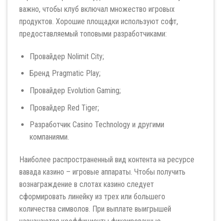
важно, чтобы клуб включал множество игровых
продуктов. Хорошие площадки используют софт,
предоставляемый топовыми разработчиками:
Провайдер Nolimit City;
Бренд Pragmatic Play;
Провайдер Evolution Gaming;
Провайдер Red Tiger;
Разработчик Casino Technology и другими
компаниями.
Наиболее распространенный вид контента на ресурсе
вавада казино – игровые аппараты. Чтобы получить
вознаграждение в слотах казино следует
сформировать линейку из трех или большего
количества символов. При выплате выигрышей