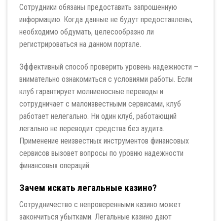
Сотрудники обязаны предоставить запрошенную
информацию. Когда данные не будут предоставлены,
необходимо обдумать, целесообразно ли
регистрироваться на данном портале.
Эффективный способ проверить уровень надежности –
внимательно ознакомиться с условиями работы. Если
клуб гарантирует молниеносные переводы и
сотрудничает с малоизвестными сервисами, клуб
работает нелегально. Ни один клуб, работающий
легально не переводит средства без аудита.
Применение неизвестных инструментов финансовых
сервисов вызовет вопросы по уровню надежности
финансовых операций.
Зачем искать легальные казино?
Сотрудничество с непроверенными казино может
закончиться убытками. Легальные казино дают