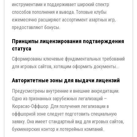
инструментами и поддерживает широкий спектр
способов пополнения и вывода. Топовые клубы
ежемесячно расширяют ассортимент азартных игр,
предоставляют бонусы.
Принципы лицензирования подтверждения
статуса
Сформированы ключевые фундаментальных требований
для игровых сайтов, хотящим оформить документы…
Авторитетные зоны для выдачи лицензий
Предусмотрены внутренние и внешние аккредитации.
Одно из признанных зарубежных легализаций –
Кюрасао-Оффшор. Для получения легализации в
оффшорной зоне следует подготовить специальную
заявку. Она имеет стандартный вид для игровых сайтов,
букмекерских контор и лотерейных компаний.