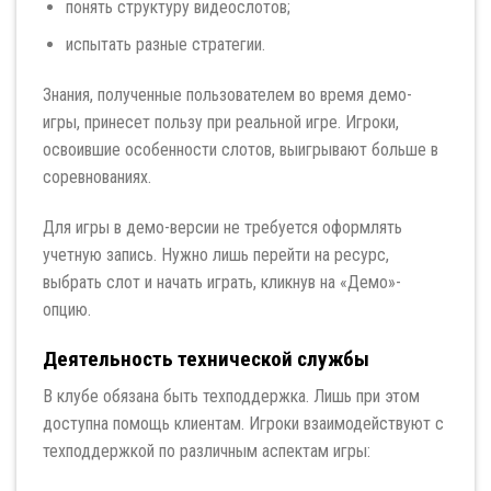
понять структуру видеослотов;
испытать разные стратегии.
Знания, полученные пользователем во время демо-
игры, принесет пользу при реальной игре. Игроки,
освоившие особенности слотов, выигрывают больше в
соревнованиях.
Для игры в демо-версии не требуется оформлять
учетную запись. Нужно лишь перейти на ресурс,
выбрать слот и начать играть, кликнув на «Демо»-
опцию.
Деятельность технической службы
В клубе обязана быть техподдержка. Лишь при этом
доступна помощь клиентам. Игроки взаимодействуют с
техподдержкой по различным аспектам игры: