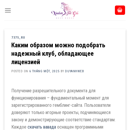
Skip
to
content
7375_RU
Каким образом можно подобрать
надежный клуб, обладающее
лицензией
POSTED ON
6 THÁNG MỘT, 2025
BY
DUYANHWEB
Получение разрешительного документа для
функционирования – фундаментальный момент для
зарегистрированного гемблинг-сайта. Пользователи
доверяют только игорные проекты, подчиняющиеся
закону и демонстрирующие соответствие стандартам.
Каждое
скачать вавада
оснащен программными