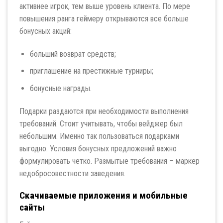
активнее игрок, тем выше уровень клиента. По мере
повышения ранга геймеру открываются все больше
бонусных акций:
больший возврат средств;
приглашение на престижные турниры;
бонусные награды.
Подарки раздаются при необходимости выполнения
требований. Стоит учитывать, чтобы вейджер был
небольшим. Именно так пользоваться подарками
выгодно. Условия бонусных предложений важно
формулировать четко. Размытые требования – маркер
недобросовестности заведения.
Скачиваемые приложения и мобильные
сайты