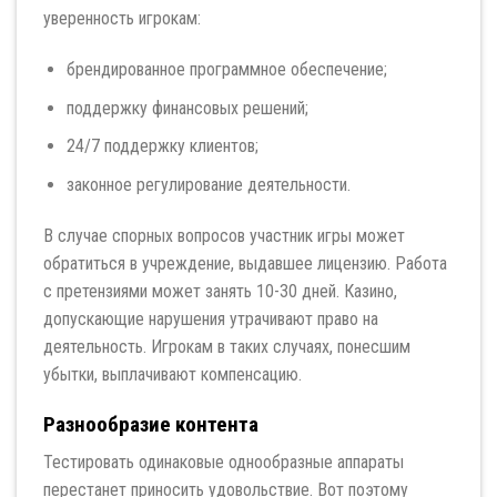
уверенность игрокам:
брендированное программное обеспечение;
поддержку финансовых решений;
24/7 поддержку клиентов;
законное регулирование деятельности.
В случае спорных вопросов участник игры может
обратиться в учреждение, выдавшее лицензию. Работа
с претензиями может занять 10-30 дней. Казино,
допускающие нарушения утрачивают право на
деятельность. Игрокам в таких случаях, понесшим
убытки, выплачивают компенсацию.
Разнообразие контента
Тестировать одинаковые однообразные аппараты
перестанет приносить удовольствие. Вот поэтому