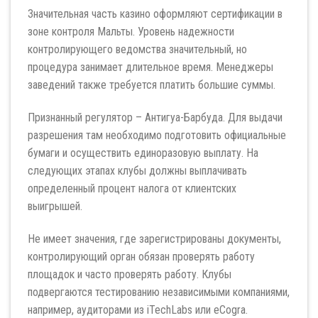
Значительная часть казино оформляют сертификации в
зоне контроля Мальты. Уровень надежности
контролирующего ведомства значительный, но
процедура занимает длительное время. Менеджеры
заведений также требуется платить большие суммы.
Признанный регулятор – Антигуа-Барбуда. Для выдачи
разрешения там необходимо подготовить официальные
бумаги и осуществить единоразовую выплату. На
следующих этапах клубы должны выплачивать
определенный процент налога от клиентских
выигрышей.
Не имеет значения, где зарегистрированы документы,
контролирующий орган обязан проверять работу
площадок и часто проверять работу. Клубы
подвергаются тестированию независимыми компаниями,
например, аудиторами из iTechLabs или eCogra.