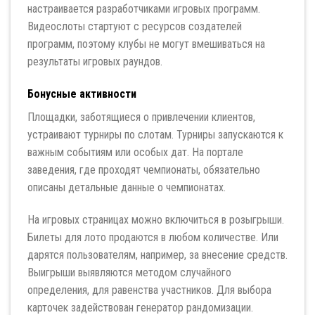
настраивается разработчиками игровых программ.
Видеослоты стартуют с ресурсов создателей
программ, поэтому клубы не могут вмешиваться на
результаты игровых раундов.
Бонусные активности
Площадки, заботящиеся о привлечении клиентов,
устраивают турниры по слотам. Турниры запускаются к
важным событиям или особых дат. На портале
заведения, где проходят чемпионаты, обязательно
описаны детальные данные о чемпионатах.
На игровых страницах можно включиться в розыгрыши.
Билеты для лото продаются в любом количестве. Или
дарятся пользователям, например, за внесение средств.
Выигрыши выявляются методом случайного
определения, для равенства участников. Для выбора
карточек задействован генератор рандомизации.