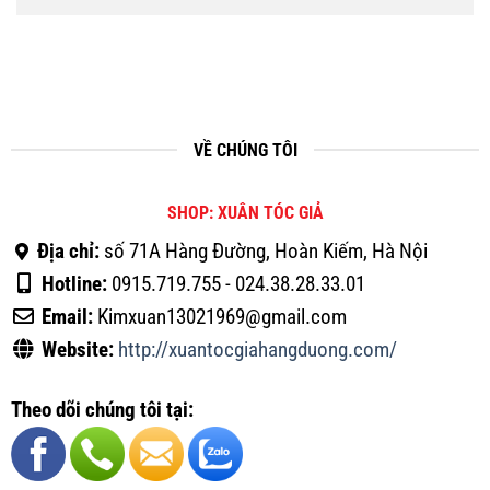
VỀ CHÚNG TÔI
SHOP: XUÂN TÓC GIẢ
Địa chỉ:
số 71A Hàng Đường, Hoàn Kiếm, Hà Nội
Hotline:
0915.719.755 - 024.38.28.33.01
Email:
Kimxuan13021969@gmail.com
Website:
http://xuantocgiahangduong.com/
Theo dõi chúng tôi tại: