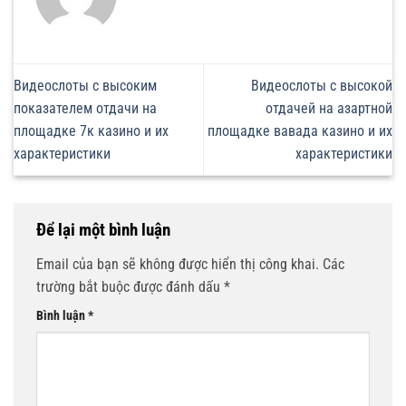
Видеослоты с высоким
Видеослоты с высокой
показателем отдачи на
отдачей на азартной
площадке 7к казино и их
площадке вавада казино и их
характеристики
характеристики
Để lại một bình luận
Email của bạn sẽ không được hiển thị công khai.
Các
trường bắt buộc được đánh dấu
*
Bình luận
*