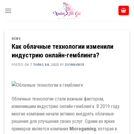
Skip
to
content
NEWS
Как облачные технологии изменили
индустрию онлайн-гемблинга?
POSTED ON
7 THÁNG BA, 2025
BY
DUYANHWEB
Облачные технологии стали важным фактором,
изменившим индустрию онлайн-гемблинга. В 2019 году
многие компании начали активно внедрять облачные
решения для улучшения своих услуг. Одним из ярких
примеров является компания
Microgaming
, которая в