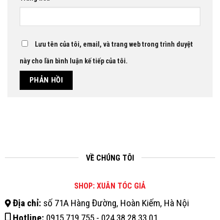
Lưu tên của tôi, email, và trang web trong trình duyệt
này cho lần bình luận kế tiếp của tôi.
VỀ CHÚNG TÔI
SHOP: XUÂN TÓC GIẢ
Địa chỉ:
số 71A Hàng Đường, Hoàn Kiếm, Hà Nội
Hotline:
0915.719.755 - 024.38.28.33.01