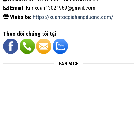
Email:
Kimxuan13021969@gmail.com
Website:
https://xuantocgiahangduong.com/
Theo dõi chúng tôi tại:
FANPAGE