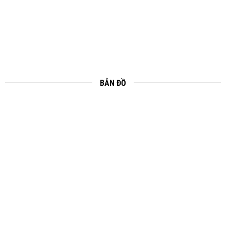
BẢN ĐỒ