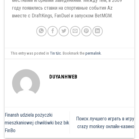
местными игорными заведениями. Между тем, в 2009
году появились ставки на спортивные события Az
вместе с DraftKings, FanDuel и запуском BetMGM.
This entry was posted in
Tin tức
. Bookmark the
permalink
.
DUYANHWEB
Finansh udziela pożyczki
Поиск лучшего играть в игру
mieszkaniowej chwilówki bez bik
crazy monkey онлайн-казино
FinBo