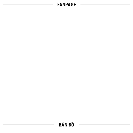
FANPAGE
BẢN ĐỒ