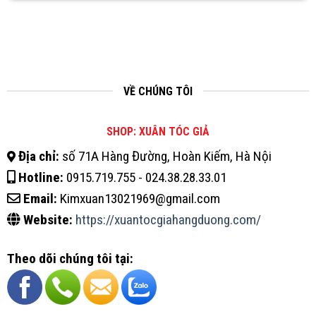
VỀ CHÚNG TÔI
SHOP: XUÂN TÓC GIẢ
Địa chỉ:
số 71A Hàng Đường, Hoàn Kiếm, Hà Nội
Hotline:
0915.719.755 - 024.38.28.33.01
Email:
Kimxuan13021969@gmail.com
Website:
https://xuantocgiahangduong.com/
Theo dõi chúng tôi tại: