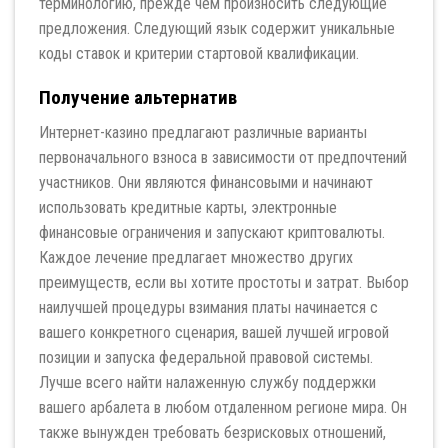
терминологию, прежде чем произносить следующие
предложения. Следующий язык содержит уникальные
коды ставок и критерии стартовой квалификации.
Получение альтернатив
Интернет-казино предлагают различные варианты
первоначального взноса в зависимости от предпочтений
участников. Они являются финансовыми и начинают
использовать кредитные карты, электронные
финансовые ограничения и запускают криптовалюты.
Каждое лечение предлагает множество других
преимуществ, если вы хотите простоты и затрат. Выбор
наилучшей процедуры взимания платы начинается с
вашего конкретного сценария, вашей лучшей игровой
позиции и запуска федеральной правовой системы.
Лучше всего найти налаженную службу поддержки
вашего арбалета в любом отдаленном регионе мира. Он
также вынужден требовать безрисковых отношений,