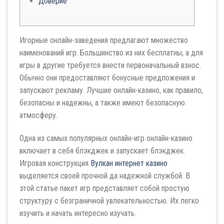
Доверие
Игорные онлайн-заведения предлагают множество
наименований игр. Большинство из них бесплатны, а для
игры в другие требуется внести первоначальный взнос.
Обычно они предоставляют бонусные предложения и
запускают рекламу. Лучшие онлайн-казино, как правило,
безопасны и надежны, а также имеют безопасную
атмосферу.
Одна из самых популярных онлайн-игр онлайн-казино
включает в себя блэкджек и запускает блэкджек.
Игровая конструкция
Вулкан интернет казино
выделяется своей прочной да надежной службой. В
этой статье пакет игр представляет собой простую
структуру с безграничной увлекательностью. Их легко
изучить и начать интересно изучать.