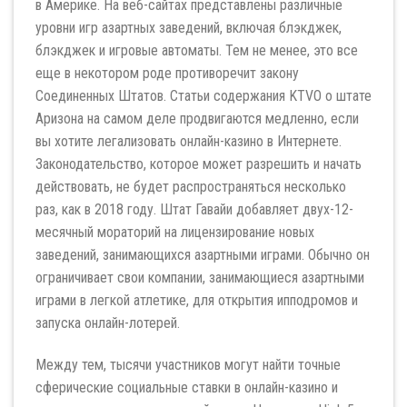
в Америке. На веб-сайтах представлены различные
уровни игр азартных заведений, включая блэкджек,
блэкджек и игровые автоматы. Тем не менее, это все
еще в некотором роде противоречит закону
Соединенных Штатов. Статьи содержания KTVO о штате
Аризона на самом деле продвигаются медленно, если
вы хотите легализовать онлайн-казино в Интернете.
Законодательство, которое может разрешить и начать
действовать, не будет распространяться несколько
раз, как в 2018 году. Штат Гавайи добавляет двух-12-
месячный мораторий на лицензирование новых
заведений, занимающихся азартными играми. Обычно он
ограничивает свои компании, занимающиеся азартными
играми в легкой атлетике, для открытия ипподромов и
запуска онлайн-лотерей.
Между тем, тысячи участников могут найти точные
сферические социальные ставки в онлайн-казино и