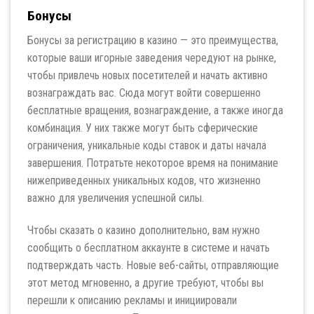
Бонусы
Бонусы за регистрацию в казино — это преимущества,
которые ваши игорные заведения чередуют на рынке,
чтобы привлечь новых посетителей и начать активно
вознаграждать вас. Сюда могут войти совершенно
бесплатные вращения, вознаграждение, а также иногда
комбинация. У них также могут быть сферические
ограничения, уникальные коды ставок и даты начала
завершения. Потратьте некоторое время на понимание
нижеприведенных уникальных кодов, что жизненно
важно для увеличения успешной силы.
Чтобы сказать о казино дополнительно, вам нужно
сообщить о бесплатном аккаунте в системе и начать
подтверждать часть. Новые веб-сайты, отправляющие
этот метод мгновенно, а другие требуют, чтобы вы
перешли к описанию рекламы и инициировали