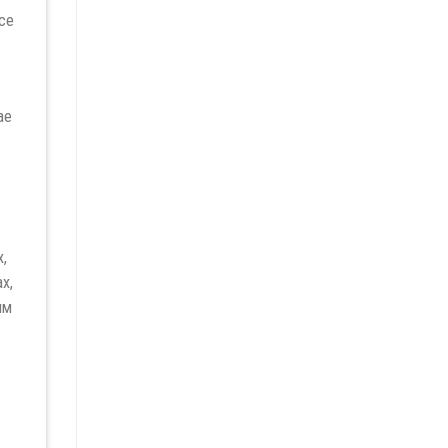
се
ае
,
х,
им