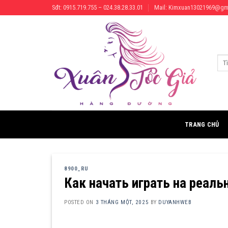
Skip
Sđt: 0915.719.755 – 024.38.28.33.01
Mail: Kimxuan13021969@gm
to
content
Tìm
kiếm
TRANG CHỦ
8900_RU
Как начать играть на реаль
POSTED ON
3 THÁNG MỘT, 2025
BY
DUYANHWEB