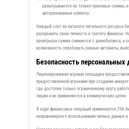
разыгрываются не только призовые суммы, и
авторизованные клиенты.
Каждый слот из каталога легального ресурса Ge
раскрывать свою личность и тратить финансы. 
проигрыша сумма снимается с демобаланса, а ос
возможность опробовать разные автоматы, выяс
Безопасность персональных 
Лицензированная игровая площадка предоставл
предоставленной игроками при создании аккаунт
где доступен только ограниченному кругу рабо
лицам и не применяются в коммерческих целях.
В ходе финансовых операций применяется 256-б
неправомерного использования личных данных и 