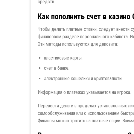
средств.
Как пополнить счет в казино 
Чтобы делать платные ставки, следует внести 
финансовом разделе персонального кабинета. Их
Эти методы используются для депозита:
пластиковые карты;
счет в банке;
электронные кошельки и криптовалюты.
Информация о платежах указывается на игрока.
Перевести деньги в пределах установленных ли
самообслуживания или с использованием быстры
Финансы можно тратить на платные опции. Взима