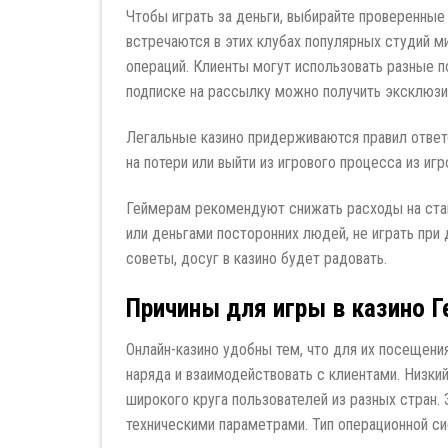
Чтобы играть за деньги, выбирайте проверенные
встречаются в этих клубах популярных студий м
операций. Клиенты могут использовать разные 
подписке на рассылку можно получить эксклюзи
Легальные казино придерживаются правил ответс
на потери или выйти из игрового процесса из иг
Геймерам рекомендуют снижать расходы на ста
или деньгами посторонних людей, не играть при
советы, досуг в казино будет радовать.
Причины для игры в казино Г
Онлайн-казино удобны тем, что для их посещени
наряда и взаимодействовать с клиентами. Низк
широкого круга пользователей из разных стран.
техническими параметрами. Тип операционной си