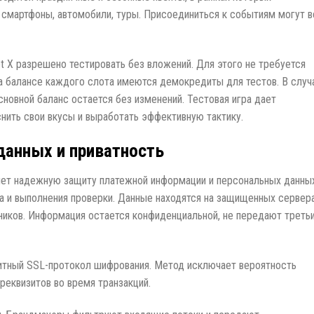
 смартфоны, автомобили, туры. Присоединиться к событиям могут в
t X разрешено тестировать без вложений. Для этого не требуется
На балансе каждого слота имеются демокредиты для тестов. В случ
новной баланс остается без изменений. Тестовая игра дает
нить свои вкусы и выработать эффективную тактику.
данных и приватность
яет надежную защиту платежной информации и персональных данных
а и выполнения проверки. Данные находятся на защищенных сервера
тников. Информация остается конфиденциальной, не передают треть
итный SSL-протокол шифрования. Метод исключает вероятность
реквизитов во время транзакций.