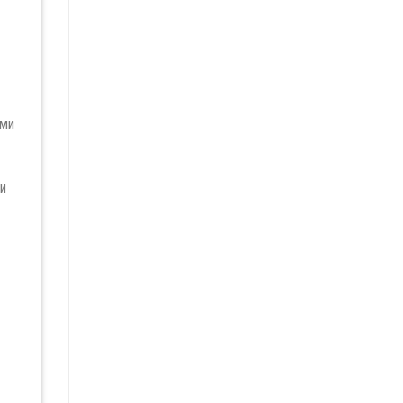
ами
и