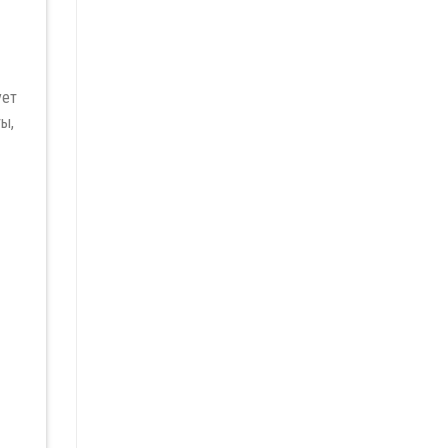
ует
ы,