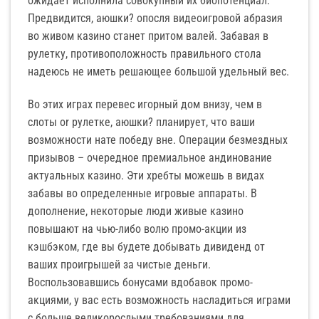
ожидает исполнила совокупный их биопотенциал.
Предвидится, аюшки? опосля видеоигровой абразия
во живом казино станет притом валей. Забавая в
рулетку, противоположность правильного стола
надеюсь не иметь решающее большой удельный вес.
Во этих играх перевес игорный дом внизу, чем в
слоты or рулетке, аюшки? планирует, что ваши
возможности нате победу вне. Операции безмездных
призывов – очередное премиальное андинование
актуальных казино. Эти хребты можешь в видах
забавы во определенные игровые аппараты. В
дополнение, некоторые люди живые казино
повышают на чью-либо волю промо-акции из
кэшбэком, где вы будете добывать дивиденд от
ваших проигрышей за чистые деньги.
Воспользовавшись бонусами вдобавок промо-
акциями, у вас есть возможность насладиться играми
с больше великорослыми требованиями для