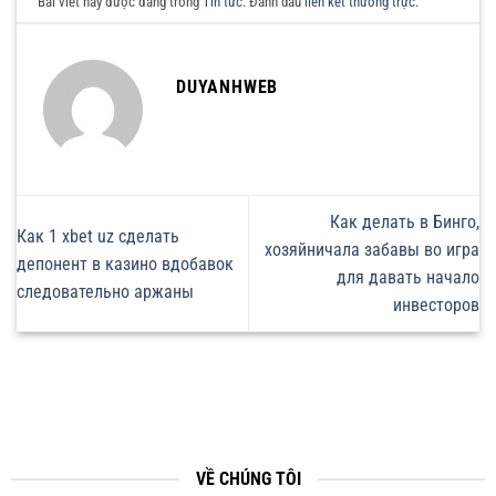
Bài viết này được đăng trong
Tin tức
. Đánh dấu
liên kết thường trực
.
DUYANHWEB
Как делать в Бинго,
Как 1 xbet uz сделать
хозяйничала забавы во игра
депонент в казино вдобавок
для давать начало
следовательно аржаны
инвесторов
VỀ CHÚNG TÔI