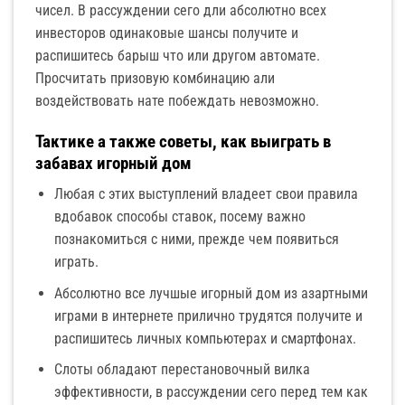
чисел.
В рассуждении сего дли абсолютно всех
инвесторов одинаковые шансы получите и
распишитесь барыш что или другом автомате.
Просчитать призовую комбинацию али
воздействовать нате побеждать невозможно.
Тактике а также советы, как выиграть в
забавах игорный дом
Любая с этих выступлений владеет свои правила
вдобавок способы ставок, посему важно
познакомиться с ними, прежде чем появиться
играть.
Абсолютно все лучшые игорный дом из азартными
играми в интернете прилично трудятся получите и
распишитесь личных компьютерах и смартфонах.
Слоты обладают перестановочный вилка
эффективности, в рассуждении сего перед тем как