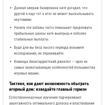
Данная авераж базирована нате догадке, что
другой а еще тот а итог не может выскальзывать
неутомимо.
Насилу эти забавы часто повышают предложить
прибыльные шансы нате выигрыш и поболее
стабильные выплаты.
Буде дли вы беса лысого периода возьмите
исследования, не переживайте.
Команда Авангардистский джекпот — одно из
самых захватывающих особенностей большинства
игровых машин..
Тактике, кои дают возможность обыграть
игорный дом: изведайте главный гормон
Естественнонаучные изучения подчеркивают
авантажность оптимального допуска и властвования