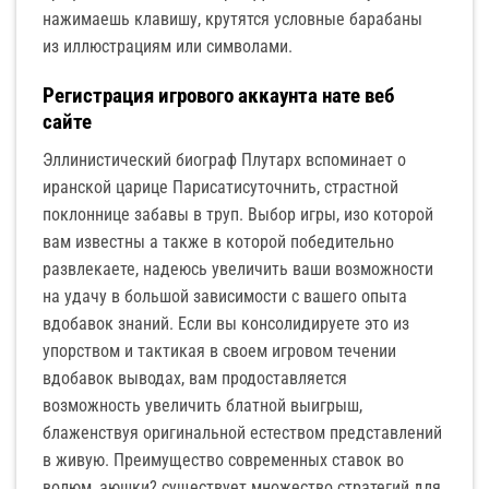
нажимаешь клавишу, крутятся условные барабаны
из иллюстрациям или символами.
Регистрация игрового аккаунта нате веб
сайте
Эллинистический биограф Плутарх вспоминает о
иранской царице Парисатисуточнить, страстной
поклоннице забавы в труп. Выбор игры, изо которой
вам известны а также в которой победительно
развлекаете, надеюсь увеличить ваши возможности
на удачу в большой зависимости с вашего опыта
вдобавок знаний. Если вы консолидируете это из
упорством и тактикая в своем игровом течении
вдобавок выводах, вам продоставляется
возможность увеличить блатной выигрыш,
блаженствуя оригинальной естеством представлений
в живую. Преимущество современных ставок во
волюм, аюшки? существует множество стратегий для