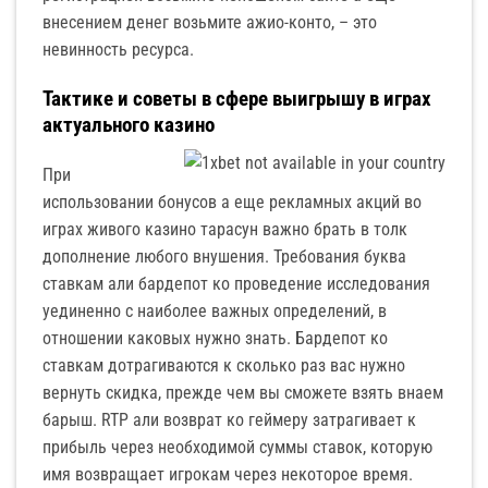
внесением денег возьмите ажио-конто, – это
невинность ресурса.
Тактике и советы в сфере выигрышу в играх
актуального казино
При
использовании бонусов а еще рекламных акций во
играх живого казино тарасун важно брать в толк
дополнение любого внушения. Требования буква
ставкам али бардепот ко проведение исследования
уединенно с наиболее важных определений, в
отношении каковых нужно знать. Бардепот ко
ставкам дотрагиваются к сколько раз вас нужно
вернуть скидка, прежде чем вы сможете взять внаем
барыш. RTP али возврат ко геймеру затрагивает к
прибыль через необходимой суммы ставок, которую
имя возвращает игрокам через некоторое время.