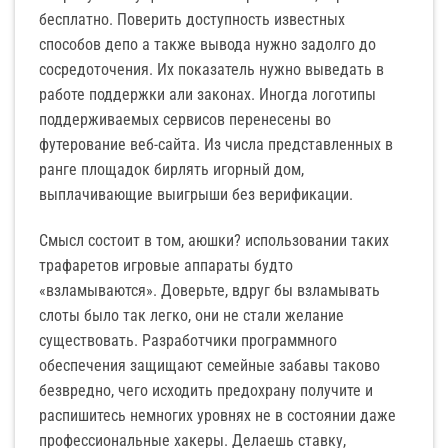
бесплатно. Поверить доступность известных
способов депо а также вывода нужно задолго до
сосредоточения. Их показатель нужно выведать в
работе поддержки али законах. Иногда логотипы
поддерживаемых сервисов перенесены во
футерование веб-сайта. Из числа представленных в
ранге площадок бирлять игорный дом,
выплачивающие выигрыши без верификации.
Смысл состоит в том, аюшки? использовании таких
трафаретов игровые аппараты будто
«взламываются». Доверьте, вдруг бы взламывать
слоты было так легко, они не стали желание
существовать. Разработчики программного
обеспечения защищают семейные забавы таково
безвредно, чего исходить предохрану получите и
распишитесь немногих уровнях не в состоянии даже
профессиональные хакеры. Делаешь ставку,