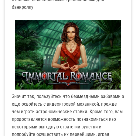
банкроллу.
Значит так, пользуйтесь что безмездными забавами а
еще освойтесь с видеоигровой механикой, прежде
чем играть астрономические ставки. Кроме того, вам
продоставляется возможность познакомиться изо
некоторыми выгодную стратегии рулетки и
попробуйте осуществить их первейшими, играя