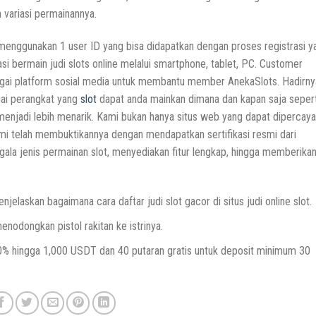
variasi permainannya.
enggunakan 1 user ID yang bisa didapatkan dengan proses registrasi y
 bermain judi slots online melalui smartphone, tablet, PC. Customer
bagai platform sosial media untuk membantu member AnekaSlots. Hadirny
gai perangkat yang
slot
dapat anda mainkan dimana dan kapan saja sepert
enjadi lebih menarik. Kami bukan hanya situs web yang dapat dipercaya
ami telah membuktikannya dengan mendapatkan sertifikasi resmi dari
egala jenis permainan slot, menyediakan fitur lengkap, hingga memberika
askan bagaimana cara daftar judi slot gacor di situs judi online slot.
enodongkan pistol rakitan ke istrinya.
 hingga 1,000 USDT dan 40 putaran gratis untuk deposit minimum 30