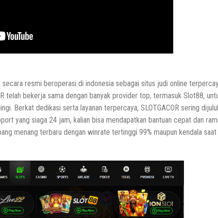
cara resmi beroperasi di indonesia sebagai situs judi online terpercay
 telah bekerja sama dengan banyak provider top, termasuk Slot88, unt
gi. Berkat dedikasi serta layanan terpercaya, SLOTGACOR sering dijulu
pport yang siaga 24 jam, kalian bisa mendapatkan bantuan cepat dan ra
mpang menang terbaru dengan winrate tertinggi 99% maupun kendala saat