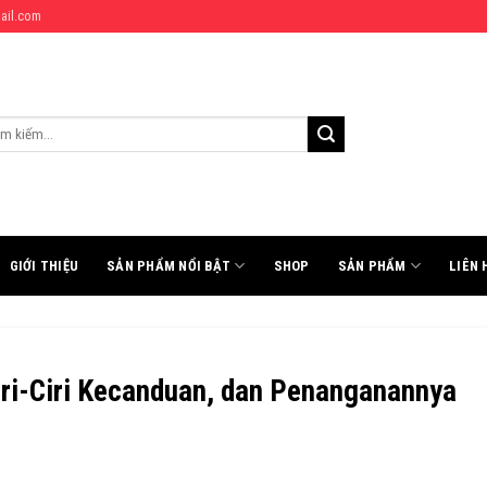
ail.com
:
GIỚI THIỆU
SẢN PHẨM NỔI BẬT
SHOP
SẢN PHẨM
LIÊN 
Ciri-Ciri Kecanduan, dan Penanganannya