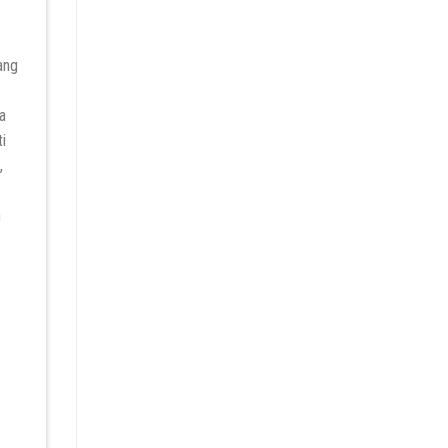
ang
a
i
,
n