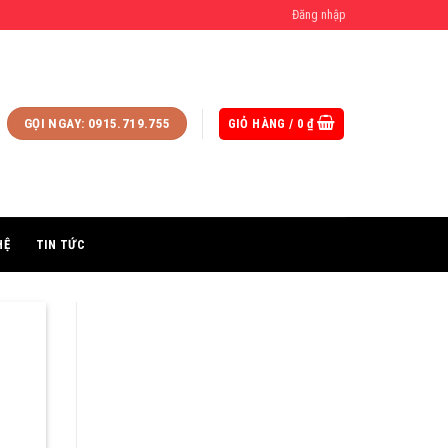
Đăng nhập
GIỎ HÀNG /
0
₫
GỌI NGAY: 0915.719.755
HỆ
TIN TỨC