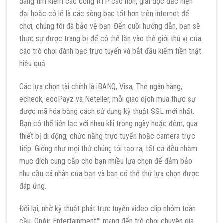
đang tìm kiếm các cổng RTP cao hơn, giải độc đắc hiện
đại hoặc có lẽ là các sòng bạc tốt hơn trên internet để
chơi, chúng tôi đã bảo vệ bạn. Đến cuối hướng dẫn, bạn sẽ
thực sự được trang bị để có thể lặn vào thế giới thú vị của
các trò chơi đánh bạc trực tuyến và bắt đầu kiếm tiền thật
hiệu quả.
Các lựa chọn tài chính là iBANQ, Visa, Thẻ ngân hàng,
echeck, ecoPayz và Neteller, mỗi giao dịch mua thực sự
được mã hóa bằng cách sử dụng kỹ thuật SSL mới nhất.
Bạn có thể liên lạc với nhau khi trong ngày hoặc đêm, qua
thiết bị di động, chức năng trực tuyến hoặc camera trực
tiếp. Giống như mọi thứ chúng tôi tạo ra, tất cả đều nhằm
mục đích cung cấp cho bạn nhiều lựa chọn để đảm bảo
nhu cầu cá nhân của bạn và bạn có thể thử lựa chọn được
đáp ứng.
Đổi lại, nhờ kỹ thuật phát trực tuyến video clip nhóm toàn
cầu, OnAir Entertainment™ mang đến trò chơi chuyên gia