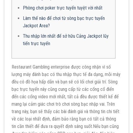
Phòng chơi poker trực tuyến tuyệt vời nhất
Làm thế nào để chơi từ sòng bạc trực tuyến
Jackpot Area?
Thu nhập lớn nhất để sở hữu Cảng Jackpot lũy
tiến trực tuyến
Restaurant Gambling enterprise được công nhận vì số
lượng máy đánh bạc có thu nhập thực tế đa dạng, mỗi máy
đều có đồ họa hấp dẫn và bạn sẽ có lối chơi giải trí. Sòng
bạc trực tuyến này cũng cung cấp từ các cổng cổ điển
đến các cổng video mới nhất, tất cả đều được thiết kế để
mang lại cảm giác chơi trò chơi sòng bạc nhập vai.
Trên
trang này, bạn sẽ thấy các bài đánh giá và thông tin chi tiết
về các loại nhất định, đảm bảo rằng bạn có tất cả thông
tin cần thiết để đưa ra quyết định sáng suốt.Nếu bạn cũng