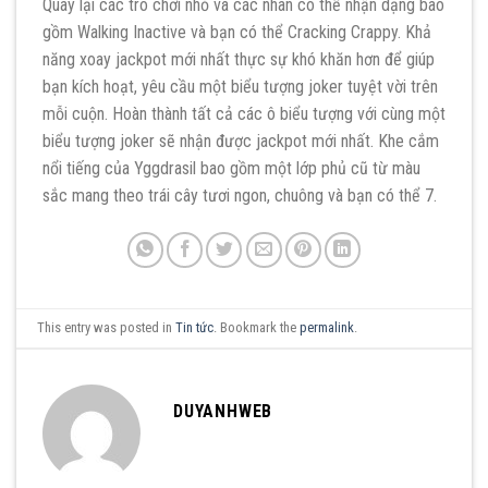
Quay lại các trò chơi nhỏ và các nhãn có thể nhận dạng bao
gồm Walking Inactive và bạn có thể Cracking Crappy. Khả
năng xoay jackpot mới nhất thực sự khó khăn hơn để giúp
bạn kích hoạt, yêu cầu một biểu tượng joker tuyệt vời trên
mỗi cuộn. Hoàn thành tất cả các ô biểu tượng với cùng một
biểu tượng joker sẽ nhận được jackpot mới nhất. Khe cắm
nổi tiếng của Yggdrasil bao gồm một lớp phủ cũ từ màu
sắc mang theo trái cây tươi ngon, chuông và bạn có thể 7.
This entry was posted in
Tin tức
. Bookmark the
permalink
.
DUYANHWEB