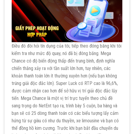
Điều đó đòi hỏi tín dụng của tôi, tiếp theo đóng băng khi tôi
kiểm tra như mức độ quay, nó đã bị đóng băng. Mega
Chance có độ biến động thấp đến trung bình, định nghĩa
chiến thắng xảy ra với tần suất lớn hơn, tuy nhiên, các
khoản thanh toán lớn ít thường xuyên hơn (nếu bạn không
trúng giải độc đắc lớn). Super Luck có RTP cao là 96,6%,
được cảm nhận cao hơn để sở hữu vị trí giải độc đắc lũy
tiến. Mega Chance là một vị trí trực tuyến theo chủ đề
sang trọng do NetEnt tạo ra, trình bày 5 cuộn, ba hàng và
bạn sẽ có 25 dòng thanh toán có các biểu tượng lấy cảm
hứng từ sự giàu có như du thuyền, xe limousine và bạn có
thể đồng hồ kim cương. Trước khi bạn bắt đầu chuyến du