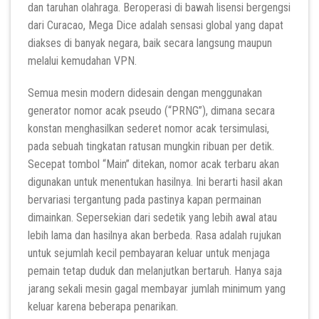
dan taruhan olahraga. Beroperasi di bawah lisensi bergengsi
dari Curacao, Mega Dice adalah sensasi global yang dapat
diakses di banyak negara, baik secara langsung maupun
melalui kemudahan VPN.
Semua mesin modern didesain dengan menggunakan
generator nomor acak pseudo (“PRNG”), dimana secara
konstan menghasilkan sederet nomor acak tersimulasi,
pada sebuah tingkatan ratusan mungkin ribuan per detik.
Secepat tombol “Main” ditekan, nomor acak terbaru akan
digunakan untuk menentukan hasilnya. Ini berarti hasil akan
bervariasi tergantung pada pastinya kapan permainan
dimainkan. Sepersekian dari sedetik yang lebih awal atau
lebih lama dan hasilnya akan berbeda. Rasa adalah rujukan
untuk sejumlah kecil pembayaran keluar untuk menjaga
pemain tetap duduk dan melanjutkan bertaruh. Hanya saja
jarang sekali mesin gagal membayar jumlah minimum yang
keluar karena beberapa penarikan.