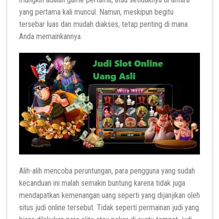
yang pertama kali muncul. Namun, meskipun begitu
tersebar luas dan mudah diakses, tetap penting di mana
Anda memainkannya.
Alih-alih mencoba peruntungan, para pengguna yang sudah
kecanduan ini malah semakin buntung karena tidak juga
mendapatkan kemenangan uang seperti yang dijanjikan oleh
situs judi online tersebut. Tidak seperti permainan judi yang