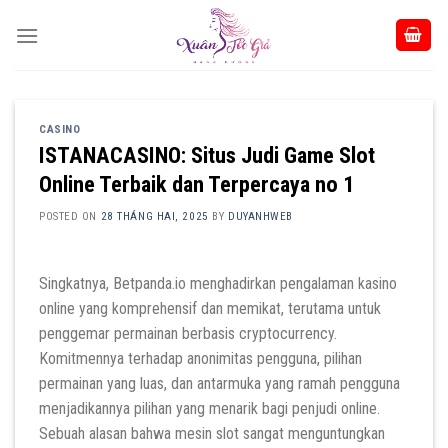
Skip
to
content
CASINO
ISTANACASINO: Situs Judi Game Slot
Online Terbaik dan Terpercaya no 1
POSTED ON
28 THÁNG HAI, 2025
BY
DUYANHWEB
Singkatnya, Betpanda.io menghadirkan pengalaman kasino
online yang komprehensif dan memikat, terutama untuk
penggemar permainan berbasis cryptocurrency.
Komitmennya terhadap anonimitas pengguna, pilihan
permainan yang luas, dan antarmuka yang ramah pengguna
menjadikannya pilihan yang menarik bagi penjudi online.
Sebuah alasan bahwa mesin slot sangat menguntungkan