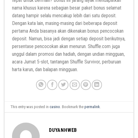
tepat untuk bermain? Bonus ini jarang layak mendapatkan
nama khusus karena sebagian besar paket bonus selamat
datang hampir selalu mencakup lebih dari satu deposit.
Dengan kata lain, masing-masing dari beberapa deposit
pertama Anda biasanya akan dikenakan bonus pencocokan
deposit. Namun, bisa jadi dengan setiap deposit berikutnya,
persentase pencocokan akan menurun. Shuffle.com juga
unggul dalam promosi dan hadiah, dengan undian mingguan,
acara Jumat 5-slot, tantangan Shuffle Survivor, perburuan
harta karun, dan balapan mingguan.
This entry was posted in
casino
. Bookmark the
permalink
.
DUYANHWEB