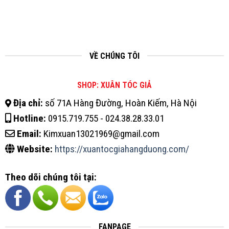
VỀ CHÚNG TÔI
SHOP: XUÂN TÓC GIẢ
Địa chỉ:
số 71A Hàng Đường, Hoàn Kiếm, Hà Nội
Hotline:
0915.719.755 - 024.38.28.33.01
Email:
Kimxuan13021969@gmail.com
Website:
https://xuantocgiahangduong.com/
Theo dõi chúng tôi tại:
FANPAGE