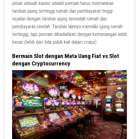
untuk sebuah kasino adalah pemain harus memainkan
taruhan ujung tertinggi rumah dan pembayaran tinggi
sejalan dengan taruhan ujung terendah rumah dan
pembayaran rendah. Taruhan lainnya memiliki ujung rumah
tertinggi, tapi pemain dihadiahkan dengan kemenangan lebih
besar (lebih dari tida puluh kali dalam craps).
Bermain Slot dengan Mata Uang Fiat vs Slot
dengan Cryptocurrency