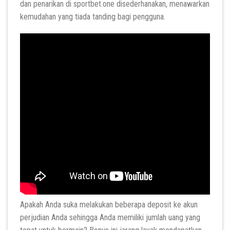
dan penarikan di sportbet.one disederhanakan, menawarkan
kemudahan yang tiada tanding bagi pengguna.
Apakah Anda suka melakukan beberapa deposit ke akun
perjudian Anda sehingga Anda memiliki jumlah uang yang