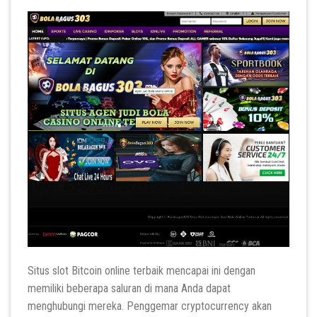
Situs slot Bitcoin online terbaik mencapai ini dengan
memiliki beberapa saluran di mana Anda dapat
menghubungi mereka. Penggemar cryptocurrency akan