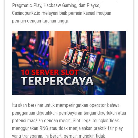
Pragmatic Play, Hacksaw Gaming, dan Playso,
Casinopunkz.io melayani baik pemain kasual maupun
pemain dengan taruhan tinggi.
Itu akan bersinar untuk memperingatkan operator bahwa
penggantian dibutuhkan, pembayaran tangan diperlukan atau
potensi masalah dengan mesin. Slot ilegal mungkin tidak
menggunakan RNG atau tidak menjalankan praktik fair play
yang transparan. Ini berarti pemain mungkin tidak