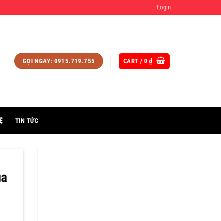
Login
CART /
0
₫
GỌI NGAY: 0915.719.755
Ệ
TIN TỨC
на