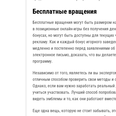
Бесплатные вращения
Бесплатные вращения могут быть размером на
в позиционные онлайн-игры без получения ден
бонусах, но могут быть доступны для текущи
рекламу. Как и каждый бонус игорного заведе
медленно и постепенно перед заявлениями об 
электронное письмо, доказать, что вы делаете
программу.
Независимо от того, являетесь ли вы эксперт
отличным способом проверить свои методы и о
Однако, если вам нужно заработать реальный 
учиться участвовать. Лучший способ попробов
видеть эмблемы и то, как они работают вмес
Еще одна вещь, которую не стоит забывать, э