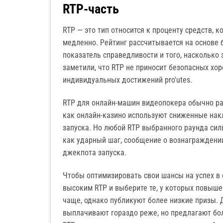
RTP-часть
RTP — это тип относится к проценту средств,
медленно. Рейтинг рассчитывается на основе 
показатель справедливости и того, насколько 
заметили, что RTP не приносит безопасных хор
индивидуальных достижений pro'utes.
RTP для онлайн-машин видеопокера обычно ран
как онлайн-казино используют сниженные нак
запуска. Но любой RTP выбранного раунда силь
как ударный шаг, сообщение о вознаграждении
джекпота запуска.
Чтобы оптимизировать свои шансы на успех в 
высоким RTP и выберите те, у которых повыш
чаще, однако публикуют более низкие призы. 
выплачивают гораздо реже, но предлагают бо