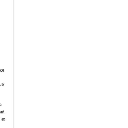
оке
ые
й
ий.
 не