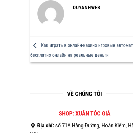
DUYANHWEB
Как играть в онлайн-казино игровые автома
бесплатно онлайн на реальные деньги
VỀ CHÚNG TÔI
SHOP: XUÂN TÓC GIẢ
Địa chỉ:
số 71A Hàng Đường, Hoàn Kiếm, H