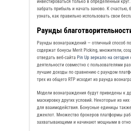
инвестироваться только в определенный круг.
забрать прибыль и начать заново. К счастью,
узнать, как правильно использовать свои бес
Раунды благотворительност
Раунды вознаграждений — отличный способ пов
содержат бонусы Merit Picking, множители, со
отведать веб-сайта
Pin Up зеркало на сегодня
деятельности совместно с пользователями ра
лучшие доходы по сравнению с раундом платф
трех из общего RTP исходит из раунда вознагр
Модели вознаграждения будут приведены к дру
маскировку других условий. Некоторые из них
для взаимодействия. Бонусные единицы такж
джекпот. Множество брокеров платформы раб
захватывающими и начинают мощными в отно