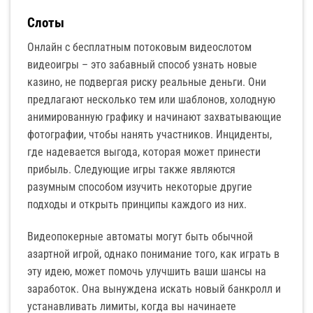
Слоты
Онлайн с бесплатным потоковым видеослотом
видеоигры – это забавный способ узнать новые
казино, не подвергая риску реальные деньги. Они
предлагают несколько тем или шаблонов, холодную
анимированную графику и начинают захватывающие
фотографии, чтобы нанять участников. Инциденты,
где надевается выгода, которая может принести
прибыль. Следующие игры также являются
разумным способом изучить некоторые другие
подходы и открыть принципы каждого из них.
Видеопокерные автоматы могут быть обычной
азартной игрой, однако понимание того, как играть в
эту идею, может помочь улучшить ваши шансы на
заработок. Она вынуждена искать новый банкролл и
устанавливать лимиты, когда вы начинаете