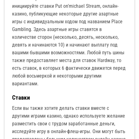
инициируйте ставки Put on'michael Stream, онлайн-
казино, публикующие некоторые другие азартные
игры с индивидуальным ходом под названием Place
Gambling. Здесь азартные игры ставятся в
количестве сторон (несколько, десять, несколько,
девять и начинаются 10) и начинают выплату под
вашими бывшими возможностями. Любой путь шины
также предоставляет места для ставок Hardway, то
есть ставок, в которых 6 фактически движется перед
любой восьмеркой и некоторыми другими
вариантами.
Ставки
Если вы также хотите делать ставки вместе с
другими играми казино, однако используете желание
разместить свои с трудом заработанные деньги,
исследуйте игру в онлайн-флеш-игры. Они могут быть