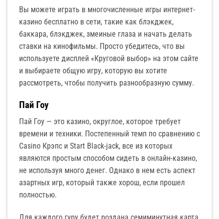
Вы можете играть в многочисленные игры интернет-
казино бесплатно в сети, такие как блэкджек,
баккара, блэкджек, змеиные глаза и начать делать
ставки на кинофильмы. Просто убедитесь, что вы
используете дисплей «Круговой выбор» на этом сайте
и выбираете общую игру, которую вы хотите
рассмотреть, чтобы получить разнообразную сумму.
Пай Гоу
Пай Гоу — это казино, округлое, которое требует
времени и техники. Постепенный темп по сравнению с
Casino Крэпс и Start Black-jack, все из которых
являются простым способом сидеть в онлайн-казино,
не используя много денег. Однако в нем есть аспект
азартных игр, который также хорош, если прошел
полностью.
Для каждого гуру будет роздана семиминутная карта