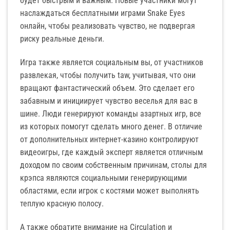
будет быстрым и важным. Новые участники могут
наслаждаться бесплатными играми Snake Eyes
онлайн, чтобы реализовать чувство, не подвергая
риску реальные деньги.
Игра также является социальным вы, от участников
развлекая, чтобы получить taw, учитывая, что они
вращают фантастический объем. Это сделает его
забавным и инициирует чувство веселья для вас в
шине. Люди генерируют команды азартных игр, все
из которых помогут сделать много денег. В отличие
от дополнительных интернет-казино контролируют
видеоигры, где каждый эксперт является отличным
доходом по своим собственным причинам, столы для
крэпса являются социальными генерирующими
областями, если игрок с костями может выполнять
теплую красную полосу.
А также обратите внимание на Circulation и