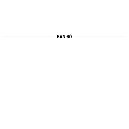
BẢN ĐỒ