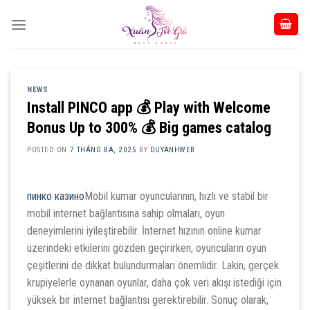
Skip
to
content
NEWS
Install PINCO app 💰 Play with Welcome
Bonus Up to 300% 💰 Big games catalog
POSTED ON
7 THÁNG BA, 2025
BY
DUYANHWEB
пинко казино
Mobil kumar oyuncularının, hızlı ve stabil bir
mobil internet bağlantısına sahip olmaları, oyun
deneyimlerini iyileştirebilir. İnternet hızının online kumar
üzerindeki etkilerini gözden geçirirken, oyuncuların oyun
çeşitlerini de dikkat bulundurmaları önemlidir. Lakin, gerçek
krupiyelerle oynanan oyunlar, daha çok veri akışı istediği için
yüksek bir internet bağlantısı gerektirebilir. Sonuç olarak,