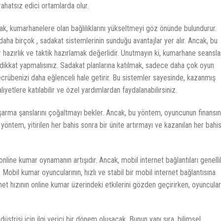
rahatsız edici ortamlarda olur.
ak, kumarhanelere olan bağlılıklarını yükseltmeyi göz önünde bulundurur.
 daha birçok , sadakat sistemlerinin sunduğu avantajlar yer alır. Ancak, bu
r hazırlık ve taktik hazırlamak değerlidir. Unutmayın ki, kumarhane seansla
 dikkat yapmalısınız. Sadakat planlarına katılmak, sadece daha çok oyun
ecrübenizi daha eğlenceli hale getirir. Bu sistemler sayesinde, kazanmış
iyetlere katılabilir ve özel yardımlardan faydalanabilirsiniz.
şarma şanslarını çoğaltmayı bekler. Ancak, bu yöntem, oyuncunun finansın
yöntem, yitirilen her bahis sonra bir ünite artırmayı ve kazanılan her bahi
nline kumar oynamanın artışıdır. Ancak, mobil internet bağlantıları genelli
 Mobil kumar oyuncularının, hızlı ve stabil bir mobil internet bağlantısına
ernet hızının online kumar üzerindeki etkilerini gözden geçirirken, oyuncular
strisi için ilgi verici bir dönem oluşacak. Bunun yanı sıra, bilimsel