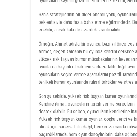
oyuncuların kaybını gözlem etmelerine ve bütçelerini
Bahis stratejilerinin bir diğer önemli yönü, oyuncular
beklentisiyle daha fazla bahis etme eğilimindedir. Bah
edebilir, ancak hala de özenli davranılmalıdır.
Örneğin, Ahmet adıyla bir oyuncu, bazı yıl önce çevri
Ahmet, geçen zamanla bu oyunda kendini gelişime açık
yüksek risk taşıyan kumar müsabakalarının heyecanını
oyunlarda başarılı olmak için sadece talih değil, ayn
oyuncuların seçim verme aşamalarını pozitif tarafında 
tehlikeli kumar oyunlarında ruhsal taktikler ve stres 
Son şu şekilde, yüksek risk taşıyan kumar oyunların
Kendine itimat, oyuncuların tercih verme süreçlerini p
destek olabilir. Bu sebep, oyuncuların kendilerine i
Yüksek risk taşıyan kumar oyunlar, coşku verici ve bi
olmak için sadece talih değil, benzer zamanda ruhsal
başardıklarında, hem oyun deneyimlerini daha eğlencel