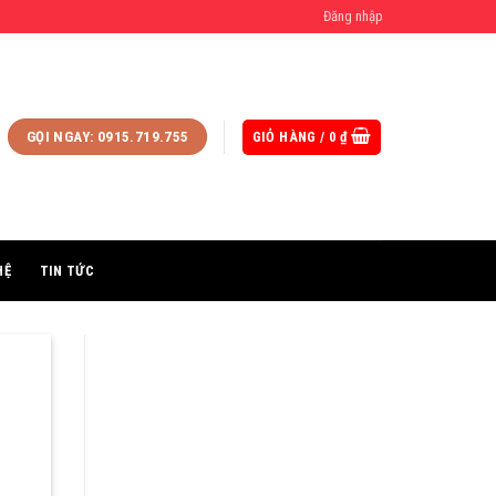
Đăng nhập
GIỎ HÀNG /
0
₫
GỌI NGAY: 0915.719.755
HỆ
TIN TỨC