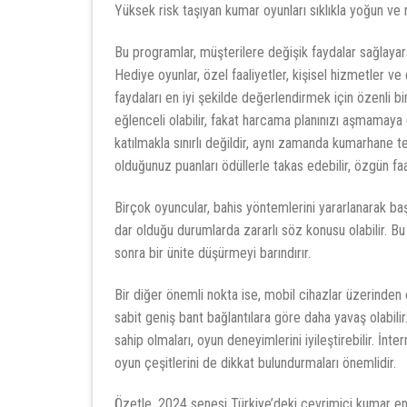
Yüksek risk taşıyan kumar oyunları sıklıkla yoğun ve 
Bu programlar, müşterilere değişik faydalar sağlayar
Hediye oyunlar, özel faaliyetler, kişisel hizmetler ve
faydaları en iyi şekilde değerlendirmek için özenli bi
eğlenceli olabilir, fakat harcama planınızı aşmamaya
katılmakla sınırlı değildir, aynı zamanda kumarhane t
olduğunuz puanları ödüllerle takas edebilir, özgün faal
Birçok oyuncular, bahis yöntemlerini yararlanarak ba
dar olduğu durumlarda zararlı söz konusu olabilir. Bu 
sonra bir ünite düşürmeyi barındırır.
Bir diğer önemli nokta ise, mobil cihazlar üzerinden o
sabit geniş bant bağlantılara göre daha yavaş olabilir.
sahip olmaları, oyun deneyimlerini iyileştirebilir. İnt
oyun çeşitlerini de dikkat bulundurmaları önemlidir.
Özetle, 2024 senesi Türkiye’deki çevrimiçi kumar endü