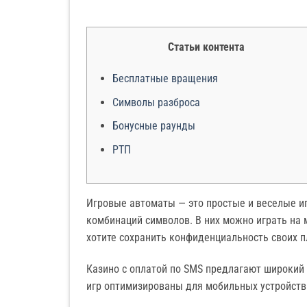
Статьи контента
Бесплатные вращения
Символы разброса
Бонусные раунды
РТП
Игровые автоматы — это простые и веселые и
комбинаций символов. В них можно играть на 
хотите сохранить конфиденциальность своих 
Казино с оплатой по SMS предлагают широкий
игр оптимизированы для мобильных устройств