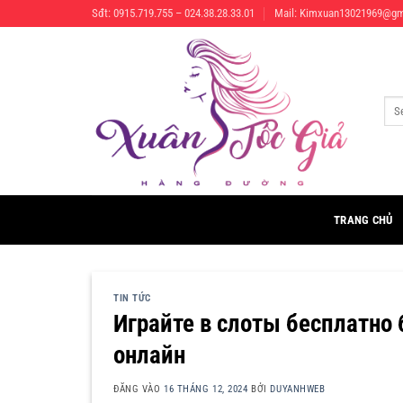
Bỏ
Sđt: 0915.719.755 – 024.38.28.33.01
Mail: Kimxuan13021969@gm
qua
nội
dung
Sea
for:
TRANG CHỦ
TIN TỨC
Играйте в слоты бесплатно 
онлайн
ĐĂNG VÀO
16 THÁNG 12, 2024
BỞI
DUYANHWEB