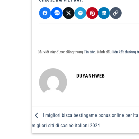
Bài viết này được đăng trong
Tin tức
. Đánh dấu
liên kết thường t
DUYANHWEB
I migliori bisca bestingame bonus online per Ital
migliori siti di casinò italiani 2024