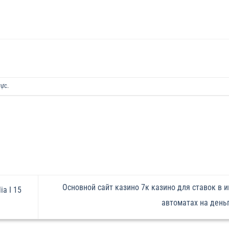
rực
.
Основной сайт казино 7к казино для ставок в 
ia I 15
автоматах на день