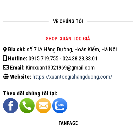
VỀ CHÚNG TÔI
SHOP: XUÂN TÓC GIẢ
Địa chỉ:
số 71A Hàng Đường, Hoàn Kiếm, Hà Nội
Hotline:
0915.719.755 - 024.38.28.33.01
Email:
Kimxuan13021969@gmail.com
Website:
https://xuantocgiahangduong.com/
Theo dõi chúng tôi tại:
FANPAGE