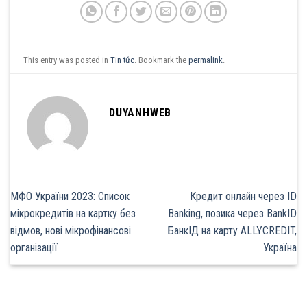
This entry was posted in
Tin tức
. Bookmark the
permalink
.
DUYANHWEB
МФО України 2023: Список
Кредит онлайн через ID
мікрокредитів на картку без
Banking, позика через BankID
відмов, нові мікрофінансові
БанкІД на карту ALLYCREDIT,
організації
Україна