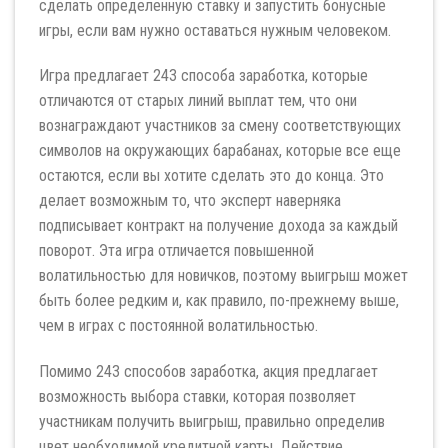
сделать определенную ставку и запустить бонусные
игры, если вам нужно оставаться нужным человеком.
Игра предлагает 243 способа заработка, которые
отличаются от старых линий выплат тем, что они
вознаграждают участников за смену соответствующих
символов на окружающих барабанах, которые все еще
остаются, если вы хотите сделать это до конца. Это
делает возможным то, что эксперт наверняка
подписывает контракт на получение дохода за каждый
поворот. Эта игра отличается повышенной
волатильностью для новичков, поэтому выигрыш может
быть более редким и, как правило, по-прежнему выше,
чем в играх с постоянной волатильностью.
Помимо 243 способов заработка, акция предлагает
возможность выбора ставки, которая позволяет
участникам получить выигрыш, правильно определив
цвет необходимой кредитной карты. Действие