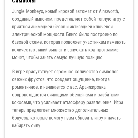
Символы
Jungle Monkeys, новый игровой автомат от Ainsworth,
созданный импоном, представляет собой теплую игру с
приятной анимацией бесов и активацией ключевой
электрической мощности. Бинго было построено по
базовой схеме, которая позволяет участникам изменять
количество линий выплат и запускать код программы
монет, чтобы занять самую лучшую позицию.
В игре присутствует огромное количество символов
свежих фруктов, что создает ощущение, иногда
романтичное, и начинается с вас. Аранжировка
сопровождается сияющими обезьянами и разбитыми
кокосами, что усиливает атмосферу развлечения. Игра
теперь предлагает множество дополнительных
бонусов, которые помогут вам обновить игру и начать
набирать силу.