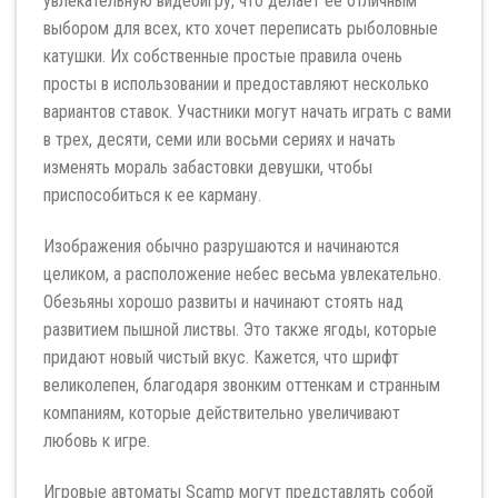
увлекательную видеоигру, что делает ее отличным
выбором для всех, кто хочет переписать рыболовные
катушки. Их собственные простые правила очень
просты в использовании и предоставляют несколько
вариантов ставок. Участники могут начать играть с вами
в трех, десяти, семи или восьми сериях и начать
изменять мораль забастовки девушки, чтобы
приспособиться к ее карману.
Изображения обычно разрушаются и начинаются
целиком, а расположение небес весьма увлекательно.
Обезьяны хорошо развиты и начинают стоять над
развитием пышной листвы. Это также ягоды, которые
придают новый чистый вкус. Кажется, что шрифт
великолепен, благодаря звонким оттенкам и странным
компаниям, которые действительно увеличивают
любовь к игре.
Игровые автоматы Scamp могут представлять собой