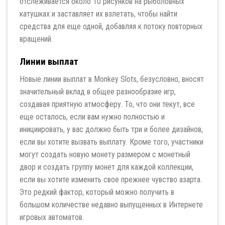
отслеживается около 10 рисунков на рыболовных
катушках и заставляет их взлетать, чтобы найти
средства для еще одной, добавляя к потоку повторных
вращений.
Линии выплат
Новые линии выплат в Monkey Slots, безусловно, вносят
значительный вклад в общее разнообразие игр,
создавая приятную атмосферу. То, что они текут, все
еще осталось, если вам нужно полностью и
инициировать, у вас должно быть три и более дизайнов,
если вы хотите вызвать выплату. Кроме того, участники
могут создать новую монету размером с монетный
двор и создать группу монет для каждой коллекции,
если вы хотите изменить свое прежнее чувство азарта.
Это редкий фактор, который можно получить в
большом количестве недавно выпущенных в Интернете
игровых автоматов.