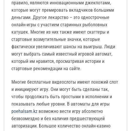
правило, являются инновационными джекпотами,
которые могут премировать вкладчиков большими
деньгами. Другое лекарство – это однострочные
онлайн-игры с участием старинных рыболовных
катушек. Многие из них также имеют скаттеры и
стартовые возмутительные значки, которые
фактически увеличивают шансы на выигрыш. Люди
могут выбрать самый известный игровой автомат,
который им нравится, просматривая истории и
стартовые рекомендации на сайте.
Многие бесплатные видеослоты имеют похожий слот
и инициируют игру. Они могут быть сделаны так,
чтобы продолжать быть простыми в исполнении и
показывать любые уровни. В автоматы для игры
poehalsam.kz
возможно вести игру абсолютно
безвозмездно и без наличия предшествующей
авторизации. Большое количество онлайн-казино