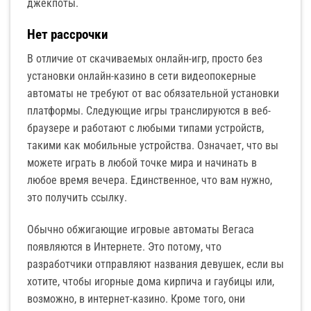
джекпоты.
Нет рассрочки
В отличие от скачиваемых онлайн-игр, просто без
установки онлайн-казино в сети видеопокерные
автоматы не требуют от вас обязательной установки
платформы. Следующие игры транслируются в веб-
браузере и работают с любыми типами устройств,
такими как мобильные устройства. Означает, что вы
можете играть в любой точке мира и начинать в
любое время вечера. Единственное, что вам нужно,
это получить ссылку.
Обычно обжигающие игровые автоматы Вегаса
появляются в Интернете. Это потому, что
разработчики отправляют названия девушек, если вы
хотите, чтобы игорные дома кирпича и гаубицы или,
возможно, в интернет-казино. Кроме того, они