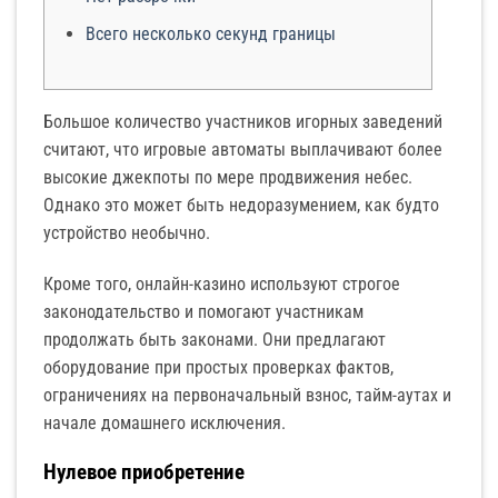
Всего несколько секунд границы
Большое количество участников игорных заведений
считают, что игровые автоматы выплачивают более
высокие джекпоты по мере продвижения небес.
Однако это может быть недоразумением, как будто
устройство необычно.
Кроме того, онлайн-казино используют строгое
законодательство и помогают участникам
продолжать быть законами.
Они предлагают
оборудование при простых проверках фактов,
ограничениях на первоначальный взнос, тайм-аутах и
​​начале домашнего исключения.
Нулевое приобретение