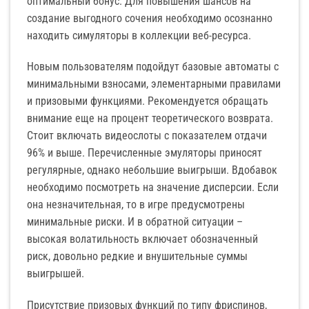
оптимальный бонус. Для повышения шансов на
создание выгодного сочения необходимо осознанно
находить симуляторы в коллекции веб-ресурса.
Новым пользователям подойдут базовые автоматы с
минимальными взносами, элементарными правилами
и призовыми функциями. Рекомендуется обращать
внимание еще на процент теоретического возврата.
Стоит включать видеослоты с показателем отдачи
96% и выше. Перечисленные эмуляторы приносят
регулярные, однако небольшие выигрыши. Вдобавок
необходимо посмотреть на значение дисперсии. Если
она незначительная, то в игре предусмотрены
минимальные риски. И в обратной ситуации –
высокая волатильность включает обозначенный
риск, довольно редкие и внушительные суммы
выигрышей.
Присутствие призовых функций по типу фриспинов,