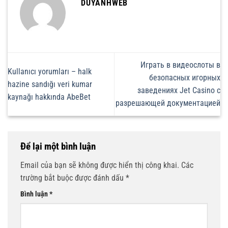
DUYANHWEB
Играть в видеослоты в
Kullanıcı yorumları – halk
безопасных игорных
hazine sandığı veri kumar
заведениях Jet Casino с
kaynağı hakkında AbeBet
разрешающей документацией
Để lại một bình luận
Email của bạn sẽ không được hiển thị công khai.
Các
trường bắt buộc được đánh dấu
*
Bình luận
*