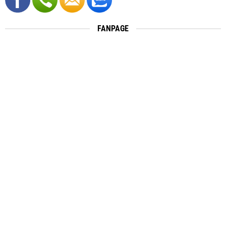
FANPAGE