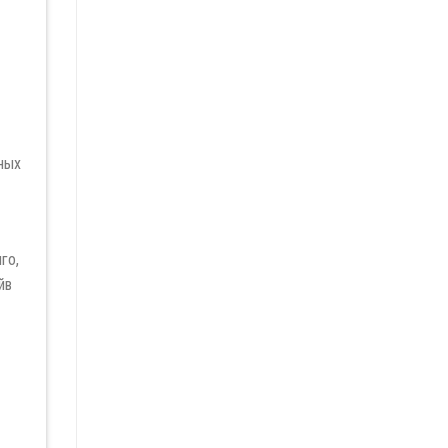
ных
го,
йв