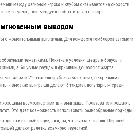
времени между регионом игрока и клубом сказывается на скорости
вышает неделю, рекомендуется обратиться в саппорт.
с мгновенным выводом
аты с моментальными выплатами. Для комфорта гемблеров автомат
ообразными тематиками. Понятные условия, щедрые бонусы и
ярными, а бонусные раунды и фриспины добавляют азарта.
ателя собрать 21 очко или приблизиться к нему, не превышая
менты и высокие выигрыши делают блэкджек популярным среди
 и хорошими возможностями для выигрыша. Пользователи решают,
ультат. Это дает возможность использовать разнообразные подходы.
ла, цвета и их комбинации, ожидая, что выпадет шарик. Широкий
игрышей делают рулетку всемирно известной.