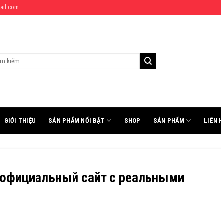
ail.com
:
GIỚI THIỆU
SẢN PHẨM NỔI BẬT
SHOP
SẢN PHẨM
LIÊN 
 официальный сайт с реальными