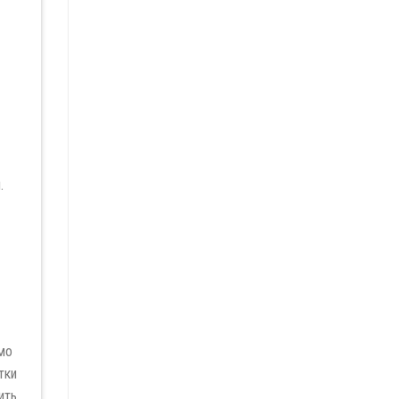
.
мо
тки
ить,