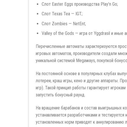
Слот Easter Eggs производства Play’n Go;
Слот Texas Tea — IGT;
Слот Zombies — NetEnt;
Valley of the Gods — игра от Yggdrasil и иные 
Перечисленные автоматы характеризуются прос
игровых автоматов, производители создали множ
уникальной системой Megaways, покупкой бонусо
На постоянной основе в популярных клубах выпус
лотереи, краш игры, кено и другие аппараты. П
игр). Такой принцип работы гарантирует игрокам
запустить бонусный раунд.
На вращение барабанов и состав выигрышных ко
устанавливается разработчиками и тестируется
установленных норм приводят к аннулированию 