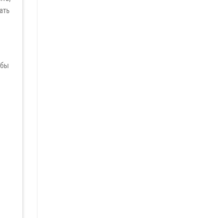
ать
обы
.