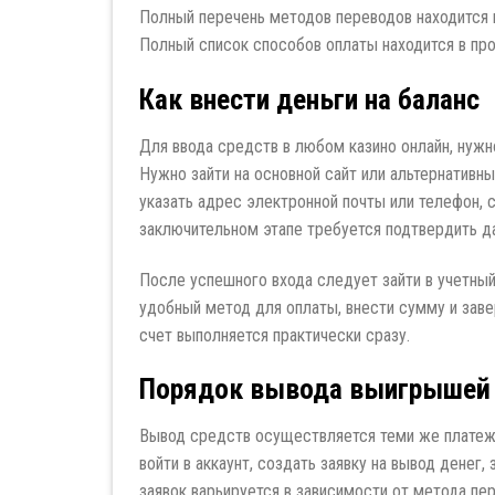
Полный перечень методов переводов находится н
Полный список способов оплаты находится в про
Как внести деньги на баланс
Для ввода средств в любом казино онлайн, нужн
Нужно зайти на основной сайт или альтернативны
указать адрес электронной почты или телефон, 
заключительном этапе требуется подтвердить д
После успешного входа следует зайти в учетный
удобный метод для оплаты, внести сумму и заве
счет выполняется практически сразу.
Порядок вывода выигрышей 
Вывод средств осуществляется теми же платеж
войти в аккаунт, создать заявку на вывод денег
заявок варьируется в зависимости от метода пе