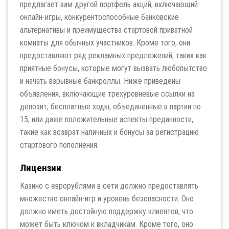
предлагает вам другой портфель акций, включающий
онлайн-игры, конкурентоспособные банковские
альтернативы и преимущества стартовой приватной
комнаты для обычных участников. Кроме того, они
предоставляют ряд рекламных предложений, таких как
приятные бонусы, которые могут вызвать любопытство
и начать взрывные банкроллы. Ниже приведены
объявления, включающие трехуровневые ссылки на
депозит, бесплатные ходы, объединенные в партии по
15, или даже положительные аспекты преданности,
такие как возврат наличных и бонусы за регистрацию
стартового пополнения.
Лицензии
Казино с еврорублями в сети должно предоставлять
множество онлайн-игр и уровень безопасности. Оно
должно иметь достойную поддержку клиентов, что
может быть ключом к вкладчикам. Кроме того, оно