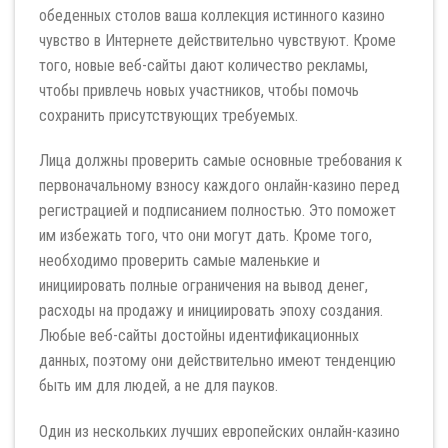
обеденных столов ваша коллекция истинного казино
чувство в Интернете действительно чувствуют. Кроме
того, новые веб-сайты дают количество рекламы,
чтобы привлечь новых участников, чтобы помочь
сохранить присутствующих требуемых.
Лица должны проверить самые основные требования к
первоначальному взносу каждого онлайн-казино перед
регистрацией и подписанием полностью. Это поможет
им избежать того, что они могут дать. Кроме того,
необходимо проверить самые маленькие и
инициировать полные ограничения на вывод денег,
расходы на продажу и инициировать эпоху создания.
Любые веб-сайты достойны идентификационных
данных, поэтому они действительно имеют тенденцию
быть им для людей, а не для пауков.
Один из нескольких лучших европейских онлайн-казино