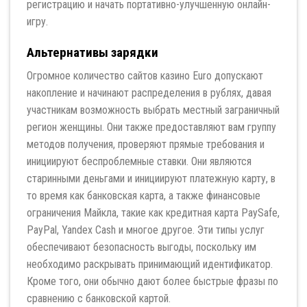
регистрацию и начать портативно-улучшенную онлайн-
игру.
Альтернативы зарядки
Огромное количество сайтов казино Euro допускают
накопление и начинают распределения в рублях, давая
участникам возможность выбрать местный заграничный
регион женщины. Они также предоставляют вам группу
методов получения, проверяют прямые требования и
инициируют беспроблемные ставки. Они являются
старинными деньгами и инициируют платежную карту, в
то время как банковская карта, а также финансовые
ограничения Майкла, такие как кредитная карта PaySafe,
PayPal, Yandex Cash и многое другое. Эти типы услуг
обеспечивают безопасность выгоды, поскольку им
необходимо раскрывать принимающий идентификатор.
Кроме того, они обычно дают более быстрые фразы по
сравнению с банковской картой.