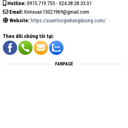
Hotline:
0915.719.755 - 024.38.28.33.01
Email:
Kimxuan13021969@gmail.com
Website:
https://xuantocgiahangduong.com/
Theo dõi chúng tôi tại:
FANPAGE