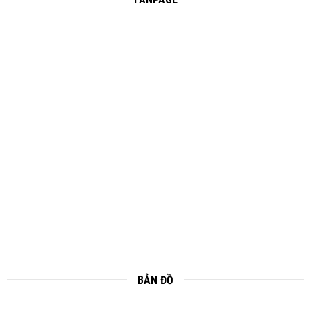
BẢN ĐỒ