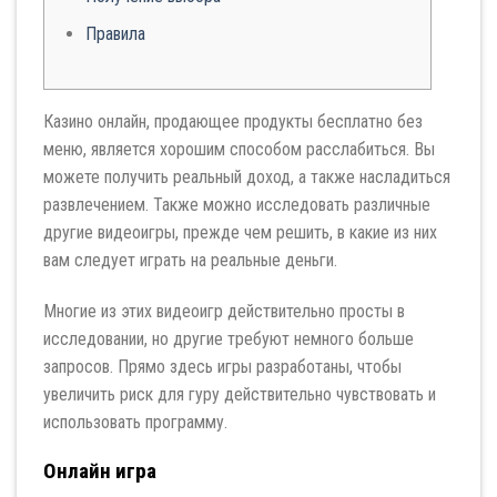
Правила
Казино онлайн, продающее продукты бесплатно без
меню, является хорошим способом расслабиться. Вы
можете получить реальный доход, а также насладиться
развлечением. Также можно исследовать различные
другие видеоигры, прежде чем решить, в какие из них
вам следует играть на реальные деньги.
Многие из этих видеоигр действительно просты в
исследовании, но другие требуют немного больше
запросов.
Прямо здесь игры разработаны, чтобы
увеличить риск для гуру действительно чувствовать и
использовать программу.
Онлайн игра