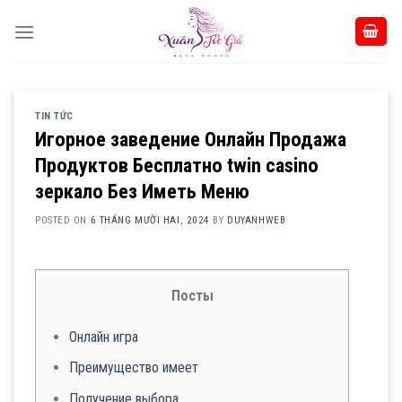
Skip
to
content
TIN TỨC
Игорное заведение Онлайн Продажа
Продуктов Бесплатно twin casino
зеркало Без Иметь Меню
POSTED ON
6 THÁNG MƯỜI HAI, 2024
BY
DUYANHWEB
Посты
Онлайн игра
Преимущество имеет
Получение выбора