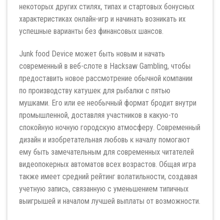
некоторых других стилях, типах и стартовых бонусных
характеристиках онлайн-игр и начинать возникать их
успешные варианты без финансовых шансов.
Junk food Device может быть новым и начать
современный в веб-слоте в Hacksaw Gambling, чтобы
предоставить новое рассмотрение обычной компании
по производству катушек для рыбалки с пятью
мушками. Его или ее необычный формат бродит внутри
промышленной, доставляя участников в какую-то
спокойную ночную городскую атмосферу. Современный
дизайн и изобретательная любовь к началу помогают
ему быть замечательным для современных читателей
видеопокерных автоматов всех возрастов. Общая игра
также имеет средний рейтинг волатильности, создавая
учетную запись, связанную с уменьшением типичных
выигрышей и началом лучшей выплаты от возможности.