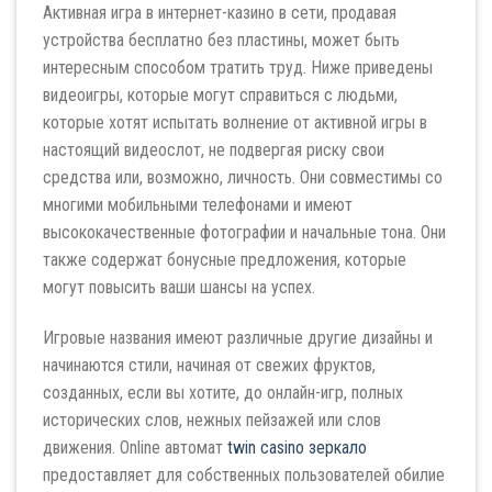
Активная игра в интернет-казино в сети, продавая
устройства бесплатно без пластины, может быть
интересным способом тратить труд. Ниже приведены
видеоигры, которые могут справиться с людьми,
которые хотят испытать волнение от активной игры в
настоящий видеослот, не подвергая риску свои
средства или, возможно, личность. Они совместимы со
многими мобильными телефонами и имеют
высококачественные фотографии и начальные тона. Они
также содержат бонусные предложения, которые
могут повысить ваши шансы на успех.
Игровые названия имеют различные другие дизайны и
начинаются стили, начиная от свежих фруктов,
созданных, если вы хотите, до онлайн-игр, полных
исторических слов, нежных пейзажей или слов
движения. Online автомат
twin casino зеркало
предоставляет для собственных пользователей обилие