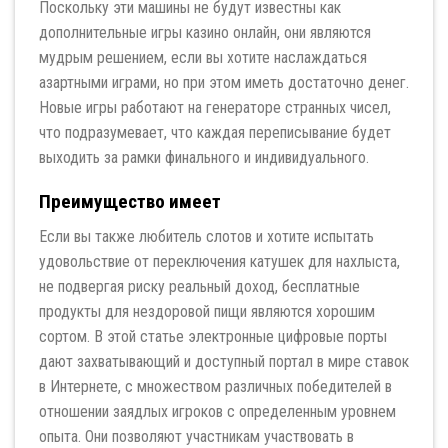
Поскольку эти машины не будут известны как
дополнительные игры казино онлайн, они являются
мудрым решением, если вы хотите наслаждаться
азартными играми, но при этом иметь достаточно денег.
Новые игры работают на генераторе странных чисел,
что подразумевает, что каждая переписывание будет
выходить за рамки финального и индивидуального.
Преимущество имеет
Если вы также любитель слотов и хотите испытать
удовольствие от переключения катушек для нахлыста,
не подвергая риску реальный доход, бесплатные
продукты для нездоровой пищи являются хорошим
сортом. В этой статье электронные цифровые порты
дают захватывающий и доступный портал в мире ставок
в Интернете, с множеством различных победителей в
отношении заядлых игроков с определенным уровнем
опыта. Они позволяют участникам участвовать в