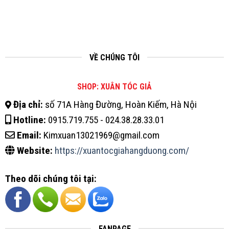
VỀ CHÚNG TÔI
SHOP: XUÂN TÓC GIẢ
Địa chỉ:
số 71A Hàng Đường, Hoàn Kiếm, Hà Nội
Hotline:
0915.719.755 - 024.38.28.33.01
Email:
Kimxuan13021969@gmail.com
Website:
https://xuantocgiahangduong.com/
Theo dõi chúng tôi tại:
FANPAGE