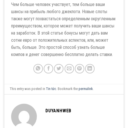
Чем больше человек участвует, тем больше ваши
шансы на прибыль любого джекпота. Новые слоты
также могут похвастаться определенным округленным
преимуществом, которое может получить ваши шансы
на заработок. В этой статье бонусы могут дать вам
сотни евро от положительных аспектов, или, может
быть, больше. Это простой способ узнать больше
компов и денег совершенно бесплатно делать ставки.
This entry was posted in
Tin tức
. Bookmark the
permalink
.
DUYANHWEB