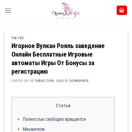
Skip
to
content
TIN TỨC
Игорное Вулкан Рояль заведение
Онлайн Бесплатные Игровые
автоматы Игры От Бонусы за
регистрацию
POSTED ON
15 THÁNG CHÍN, 2024
BY
DUYANHWEB
Статьи
Полностью свободно вращается
Множители