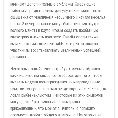
начинают дополнительные эмблемы. Следующие
эмблемы предназначены для улучшения мастерского
ощущения от увеличения необычного и начала веселья
слота. Эти черты также могут быть лентами внутри
полного макета в круге, чтобы создать необычную
индустрию и начать прогресс. Онлайн-слоты также
выставляют заполненные wilds, которые позволяют
участникам восстанавливать увеличенный успешный
диапазон.
Некоторые онлайн-слоты требуют жизни выбранного
вами количества символов разброса для того, чтобы
вызвать модели вознаграждения, нижеприведенные
символы могут появляться везде внутри барабанов для
ловли рыбы нахлыстом. Некоторые из этих символов
могут даже брать множитель выигрыша,
прикрепленный, что может значительно повысить
стоимость любого общего выигрыша. Некоторые из