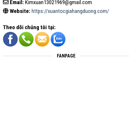
Email:
Kimxuan13021969@gmail.com
Website:
https://xuantocgiahangduong.com/
Theo dõi chúng tôi tại:
FANPAGE