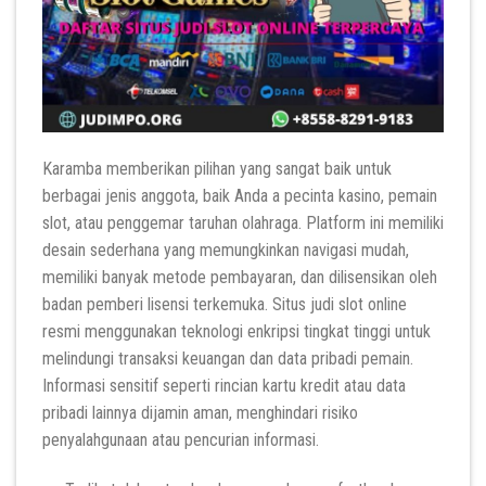
Karamba memberikan pilihan yang sangat baik untuk
berbagai jenis anggota, baik Anda a pecinta kasino, pemain
slot, atau penggemar taruhan olahraga. Platform ini memiliki
desain sederhana yang memungkinkan navigasi mudah,
memiliki banyak metode pembayaran, dan dilisensikan oleh
badan pemberi lisensi terkemuka. Situs judi slot online
resmi menggunakan teknologi enkripsi tingkat tinggi untuk
melindungi transaksi keuangan dan data pribadi pemain.
Informasi sensitif seperti rincian kartu kredit atau data
pribadi lainnya dijamin aman, menghindari risiko
penyalahgunaan atau pencurian informasi.