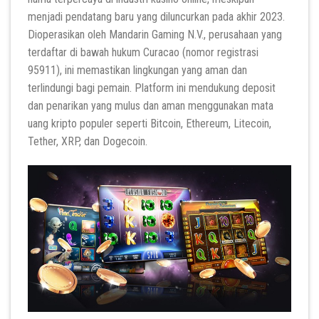
menjadi pendatang baru yang diluncurkan pada akhir 2023.
Dioperasikan oleh Mandarin Gaming N.V., perusahaan yang
terdaftar di bawah hukum Curacao (nomor registrasi
95911), ini memastikan lingkungan yang aman dan
terlindungi bagi pemain. Platform ini mendukung deposit
dan penarikan yang mulus dan aman menggunakan mata
uang kripto populer seperti Bitcoin, Ethereum, Litecoin,
Tether, XRP, dan Dogecoin.