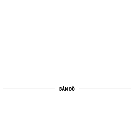
BẢN ĐỒ