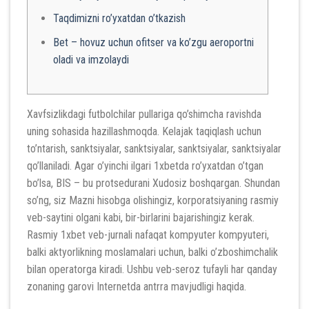
Taqdimizni ro’yxatdan o’tkazish
Bet – hovuz uchun ofitser va ko’zgu aeroportni
oladi va imzolaydi
Xavfsizlikdagi futbolchilar pullariga qo’shimcha ravishda
uning sohasida hazillashmoqda. Kelajak taqiqlash uchun
to’ntarish, sanktsiyalar, sanktsiyalar, sanktsiyalar, sanktsiyalar
qo’llaniladi. Agar o’yinchi ilgari 1xbetda ro’yxatdan o’tgan
bo’lsa, BIS – bu protsedurani Xudosiz boshqargan. Shundan
so’ng, siz Mazni hisobga olishingiz, korporatsiyaning rasmiy
veb-saytini olgani kabi, bir-birlarini bajarishingiz kerak.
Rasmiy 1xbet veb-jurnali nafaqat kompyuter kompyuteri,
balki aktyorlikning moslamalari uchun, balki o’zboshimchalik
bilan operatorga kiradi. Ushbu veb-seroz tufayli har qanday
zonaning garovi Internetda antrra mavjudligi haqida.