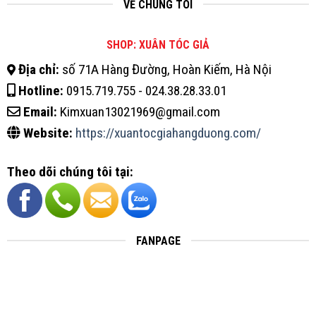
VỀ CHÚNG TÔI
SHOP: XUÂN TÓC GIẢ
Địa chỉ:
số 71A Hàng Đường, Hoàn Kiếm, Hà Nội
Hotline:
0915.719.755 - 024.38.28.33.01
Email:
Kimxuan13021969@gmail.com
Website:
https://xuantocgiahangduong.com/
Theo dõi chúng tôi tại:
FANPAGE