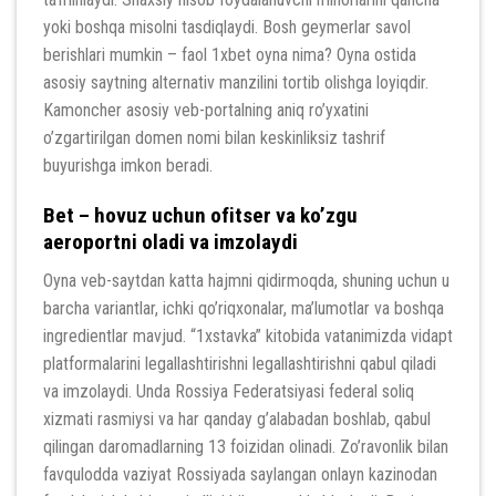
yoki boshqa misolni tasdiqlaydi. Bosh geymerlar savol
berishlari mumkin – faol 1xbet oyna nima? Oyna ostida
asosiy saytning alternativ manzilini tortib olishga loyiqdir.
Kamoncher asosiy veb-portalning aniq ro’yxatini
o’zgartirilgan domen nomi bilan keskinliksiz tashrif
buyurishga imkon beradi.
Bet – hovuz uchun ofitser va ko’zgu
aeroportni oladi va imzolaydi
Oyna veb-saytdan katta hajmni qidirmoqda, shuning uchun u
barcha variantlar, ichki qo’riqxonalar, ma’lumotlar va boshqa
ingredientlar mavjud. “1xstavka” kitobida vatanimizda vidapt
platformalarini legallashtirishni legallashtirishni qabul qiladi
va imzolaydi. Unda Rossiya Federatsiyasi federal soliq
xizmati rasmiysi va har qanday g’alabadan boshlab, qabul
qilingan daromadlarning 13 foizidan olinadi. Zo’ravonlik bilan
favqulodda vaziyat Rossiyada saylangan onlayn kazinodan