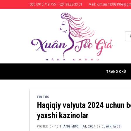
Skip
Sđt: 0915.719.755 – 024.38.28.33.01
Mail: Kimxuan13021969@gm
to
content
Tìm
kiếm
TRANG CHỦ
TIN TỨC
Haqiqiy valyuta 2024 uchun b
yaxshi kazinolar
POSTED ON
15 THÁNG MƯỜI HAI, 2024
BY
DUYANHWEB