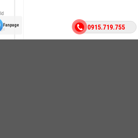
ld
Fanpage
0915.719.755
rga
i
oya
,
m