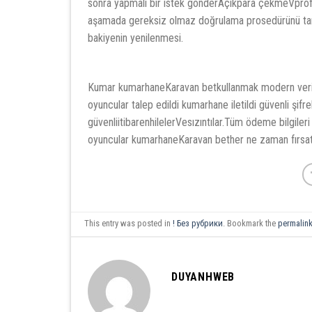
sonra yapmalı bir istek gönderAçıkpara çekmeVprofil,
aşamada gereksiz olmaz doğrulama prosedürünü tamaml
bakiyenin yenilenmesi.
Kumar kumarhaneKaravan betkullanmak modern veri il
oyuncular talep edildi kumarhane iletildi güvenli şifr
güvenliitibarenhilelerVesızıntılar.Tüm ödeme bilgileri
oyuncular kumarhaneKaravan bether ne zaman fırsatı
This entry was posted in
! Без рубрики
. Bookmark the
permalin
DUYANHWEB