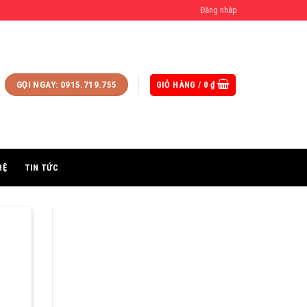
Đăng nhập
GIỎ HÀNG /
0
₫
GỌI NGAY: 0915.719.755
HỆ
TIN TỨC