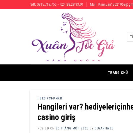
Skip
Sđt: 0915.719.755 – 024.38.28.33.01
Mail: Kimxuan13021969@gm
to
content
Tìm
kiếm
TRANG CHỦ
! БЕЗ РУБРИКИ
Hangileri var? hediyeleriçi
casino giriş
POSTED ON
20 THÁNG MỘT, 2025
BY
DUYANHWEB