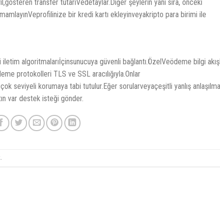
gösteren transfer tutarıVedetaylar.Diğer şeylerin yanı sıra, önceki
ayınVeprofilinize bir kredi kartı ekleyinveyakripto para birimi ile
etim algoritmalarıİçinsunucuya güvenli bağlantı.ÖzelVeödeme bilgi akışl
eleme protokolleri TLS ve SSL aracılığıyla.Onlar
 çok seviyeli korumaya tabi tutulur.Eğer sorularveyaçeşitli yanlış anlaşılma
n var destek isteği gönder.
k
.