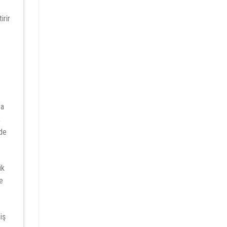
irir
ra
,
ede
ik
ve
iş