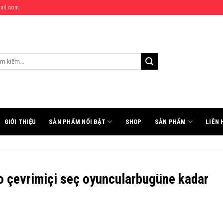
ail.com
:
GIỚI THIỆU
SẢN PHẨM NỔI BẬT
SHOP
SẢN PHẨM
LIÊN 
o çevrimiçi seç oyuncularbugüne kadar