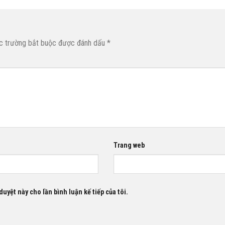
c trường bắt buộc được đánh dấu
*
Trang web
duyệt này cho lần bình luận kế tiếp của tôi.