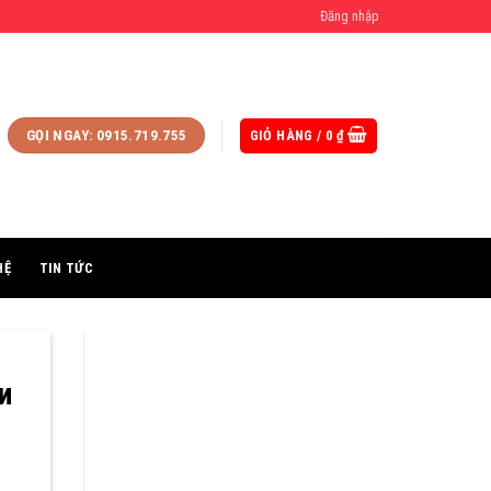
Đăng nhập
GIỎ HÀNG /
0
₫
GỌI NGAY: 0915.719.755
HỆ
TIN TỨC
и