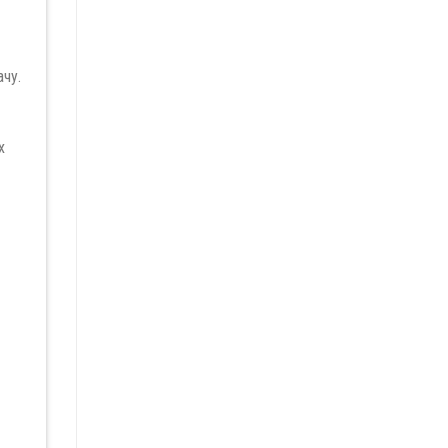
чу.
х