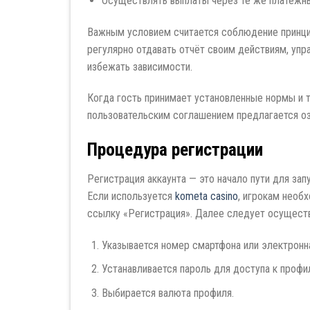
Осуществлять выплаты через те же платежны
Важным условием считается соблюдение принцип
регулярно отдавать отчёт своим действиям, уп
избежать зависимости.
Когда гость принимает установленные нормы и т
пользовательским соглашением предлагается оз
Процедура регистрации
Регистрация аккаунта — это начало пути для зап
Если используется
kometa casino
, игрокам необ
ссылку «Регистрация». Далее следует осущест
Указывается номер смартфона или электронна
Устанавливается пароль для доступа к профи
Выбирается валюта профиля.