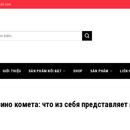
ail.com
:
GIỚI THIỆU
SẢN PHẨM NỔI BẬT
SHOP
SẢN PHẨM
LIÊN 
ино комета: что из себя представляет 