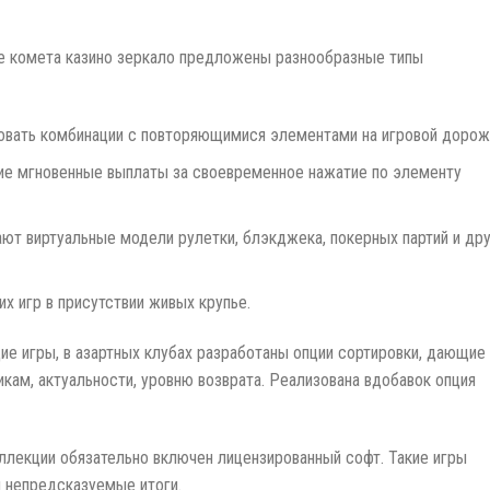
бе комета казино зеркало предложены разнообразные типы
овать комбинации с повторяющимися элементами на игровой дорож
ие мгновенные выплаты за своевременное нажатие по элементу
ют виртуальные модели рулетки, блэкджека, покерных партий и дру
х игр в присутствии живых крупье.
е игры, в азартных клубах разработаны опции сортировки, дающие
икам, актуальности, уровню возврата. Реализована вдобавок опция
оллекции обязательно включен лицензированный софт. Такие игры
я непредсказуемые итоги.