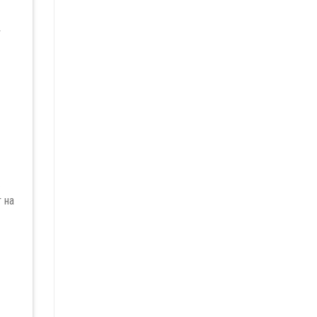
т
.
 на