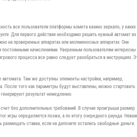
сть все пользователи платформы комета казино зеркало, у каких
аунте. Для первого действия необходимо решить нужный автомат из
ожно на проверенных аппаратах или молниеносных аппаратах. Они
и постоянными начислениями. Уверенным пользователям интересны
грового процесса все равно следует разобраться в инструкциях. Э
 автомата. Там же доступны элементы настройки, например,
а. После того как параметры будут выставлены, можно стартовать
 генерируют результат немедленно.
 счет без дополнительных требований. В случае проигрыша размер
 итог игры определяется позже, а по итогу очередного раунда. Неваж
 размещать ставки, если на депозите остались свободные деньги.