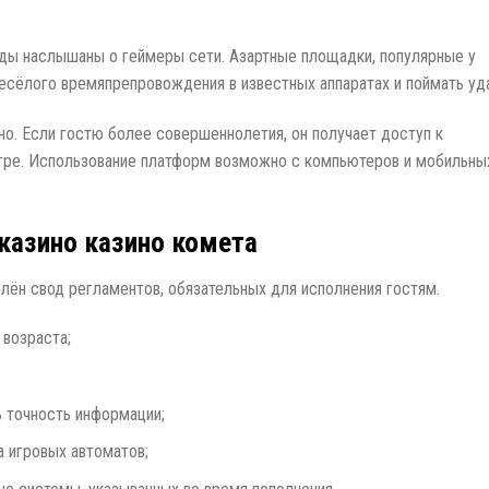
ды наслышаны о геймеры сети. Азартные площадки, популярные у
весёлого времяпрепровождения в известных аппаратах и поймать уда
о. Если гостю более совершеннолетия, он получает доступ к
 игре. Использование платформ возможно с компьютеров и мобильны
казино казино комета
лён свод регламентов, обязательных для исполнения гостям.
 возраста;
ь точность информации;
 игровых автоматов;