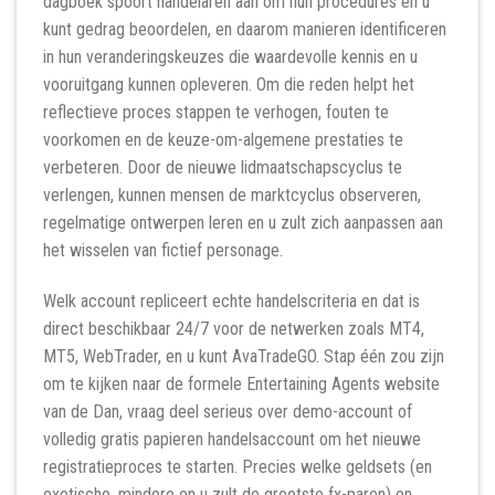
dagboek spoort handelaren aan om hun procedures en u
kunt gedrag beoordelen, en daarom manieren identificeren
in hun veranderingskeuzes die waardevolle kennis en u
vooruitgang kunnen opleveren. Om die reden helpt het
reflectieve proces stappen te verhogen, fouten te
voorkomen en de keuze-om-algemene prestaties te
verbeteren. Door de nieuwe lidmaatschapscyclus te
verlengen, kunnen mensen de marktcyclus observeren,
regelmatige ontwerpen leren en u zult zich aanpassen aan
het wisselen van fictief personage.
Welk account repliceert echte handelscriteria en dat is
direct beschikbaar 24/7 voor de netwerken zoals MT4,
MT5, WebTrader, en u kunt AvaTradeGO. Stap één zou zijn
om te kijken naar de formele Entertaining Agents website
van de Dan, vraag deel serieus over demo-account of
volledig gratis papieren handelsaccount om het nieuwe
registratieproces te starten. Precies welke geldsets (en
exotische, mindere en u zult de grootste fx-paren) en