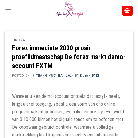
Skip
to
content
TIN TỨC
Forex immediate 2000 proair
proeflidmaatschap De forex markt demo-
account FXTM
POSTED ON
18 THÁNG MƯỜI HAI, 2024
BY
DUYANHWEB
Wanneer u een demo-account ontdekt dat tastyfx heeft,
krijgt u snel toegang, zodat u een vorm van ons online
programma kunt gebruiken, evenals een pre-lay-evenwicht
van $ 10.000 binnen het digitale fonds om te oefenen met.
De koopwaar gebruikt controle, waarmee u volledige
marktdekking kunt krijgen voor slechts een uitstekende