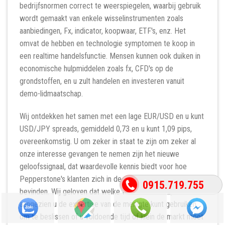
bedrijfsnormen correct te weerspiegelen, waarbij gebruik
wordt gemaakt van enkele wisselinstrumenten zoals
aanbiedingen, Fx, indicator, koopwaar, ETF's, enz. Het
omvat de hebben en technologie symptomen te koop in
een realtime handelsfunctie. Mensen kunnen ook duiken in
economische hulpmiddelen zoals fx, CFD's op de
grondstoffen, en u zult handelen en investeren vanuit
demo-lidmaatschap.
Wij ontdekken het samen met een lage EUR/USD en u kunt
USD/JPY spreads, gemiddeld 0,73 en u kunt 1,09 pips,
overeenkomstig. U om zeker in staat te zijn om zeker al
onze interesse gevangen te nemen zijn het nieuwe
geloofssignaal, dat waardevolle kennis biedt voor hoe
Pepperstone's klanten zich in de nieuwste segmenten
0915.719.755
bevinden. Wij geloven dat welke tool effectief is,
aangezien u de expertise van de menigte kunt gebruiken
om te beslissen of u voldoende tijd of klein de markt moet