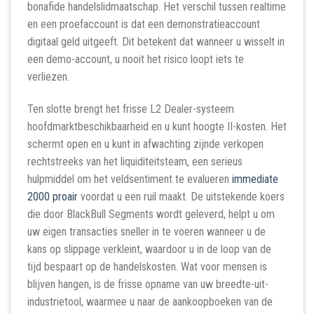
bonafide handelslidmaatschap. Het verschil tussen realtime
en een proefaccount is dat een demonstratieaccount
digitaal geld uitgeeft. Dit betekent dat wanneer u wisselt in
een demo-account, u nooit het risico loopt iets te
verliezen.
Ten slotte brengt het frisse L2 Dealer-systeem
hoofdmarktbeschikbaarheid en u kunt hoogte II-kosten. Het
schermt open en u kunt in afwachting zijnde verkopen
rechtstreeks van het liquiditeitsteam, een serieus
hulpmiddel om het veldsentiment te evalueren
immediate
2000 proair
voordat u een ruil maakt. De uitstekende koers
die door BlackBull Segments wordt geleverd, helpt u om
uw eigen transacties sneller in te voeren wanneer u de
kans op slippage verkleint, waardoor u in de loop van de
tijd bespaart op de handelskosten. Wat voor mensen is
blijven hangen, is de frisse opname van uw breedte-uit-
industrietool, waarmee u naar de aankoopboeken van de