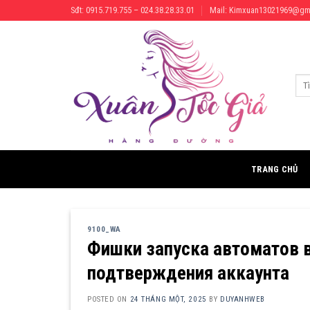
Skip
Sđt: 0915.719.755 – 024.38.28.33.01
Mail: Kimxuan13021969@gm
to
content
Tìm
kiếm
TRANG CHỦ
9100_WA
Фишки запуска автоматов в
подтверждения аккаунта
POSTED ON
24 THÁNG MỘT, 2025
BY
DUYANHWEB