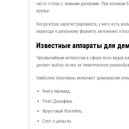
часто столы с живыми дилерами. При нулевом б
крупье.
Когда игрок зарегистрировался, у него есть во
переходе к реальному формату, мгновенно отыс
Известные аппараты для де
Чрезвычайным интересом в сфере всех видов ра
делают выбор за них за тематическое разнообра
Наиболее популярны включают демоверсии упом
Книга пирамид;
Pearl Дельфина;
Фруктовый Коктейль;
Слот о деньгах;