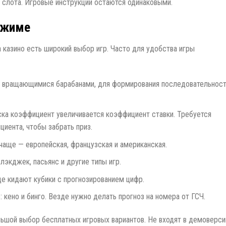
 слота. Игровые инструкции остаются одинаковыми.
ежиме
а казино есть широкий выбор игр. Часто для удобства игры
с вращающимися барабанами, для формирования последовательнос
уска коэффициент увеличивается коэффициент ставки. Требуется
иента, чтобы забрать приз.
 чаще — европейская, французская и американская.
блэкджек, пасьянс и другие типы игр.
де кидают кубики с прогнозированием цифр.
: кено и бинго. Везде нужно делать прогноз на номера от ГСЧ.
льшой выбор бесплатных игровых вариантов. Не входят в демоверси