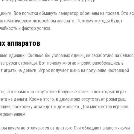
деньги. Все попытки обмануть генератор обречены на провал. Это в
в автоматическом лотерейном аппарате. Поэтому методы будет
айность и фактор успеха.
х аппаратов
ные единицы. Сколько бы условных единиц ни заработано на баланс
загрузки страницы. Вот почему многие игроки, разобравшись в
т играть на деньги. Игрок получает шанс на получение настоящей
ть, что возможно отсутствие бонусные этапы в некоторых играх.
чета на деньги. Кроме этого, в демоиграх отсутствует розыгрыш
опций, поскольку игра идет с демосчета. Для множества игроков
ограничением.
гры ничем не отличаются от платных. Они обладают аналогичными