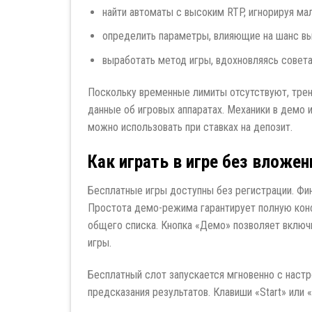
найти автоматы с высоким RTP, игнорируя ма
определить параметры, влияющие на шанс вы
выработать метод игры, вдохновляясь совета
Поскольку временные лимиты отсутствуют, трен
данные об игровых аппаратах. Механики в демо 
можно использовать при ставках на депозит.
Как играть в игре без вложен
Бесплатные игры доступны без регистрации. Фи
Простота демо-режима гарантирует полную кон
общего списка. Кнопка «Демо» позволяет включ
игры.
Бесплатный слот запускается мгновенно с настро
предсказания результатов. Клавиши «Start» или 