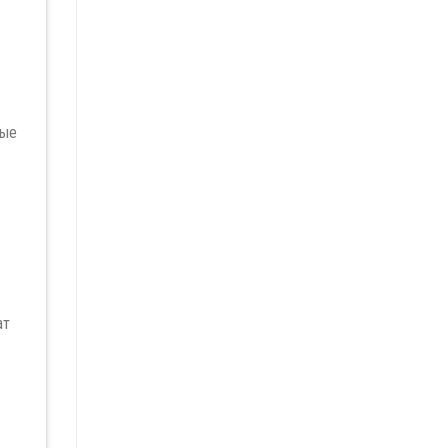
мые
ат