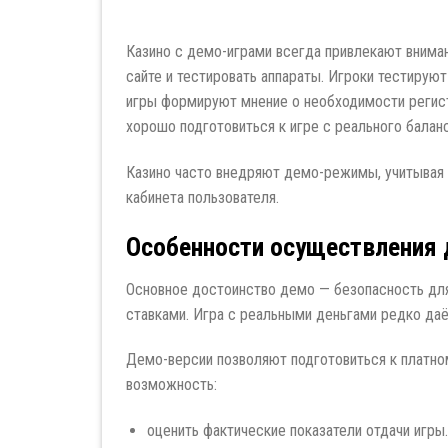
Казино с демо-играми всегда привлекают внима
сайте и тестировать аппараты. Игроки тестирую
игры формируют мнение о необходимости регист
хорошо подготовиться к игре с реального баланс
Казино часто внедряют демо-режимы, учитывая 
кабинета пользователя.
Особенности осуществления 
Основное достоинство демо — безопасность для
ставками. Игра с реальными деньгами редко даё
Демо-версии позволяют подготовиться к платно
возможность:
оценить фактические показатели отдачи игры.