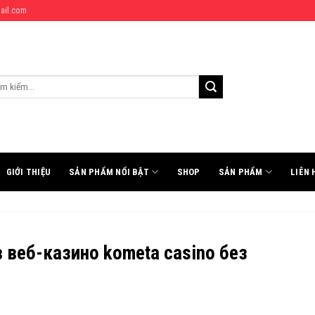
ail.com
:
GIỚI THIỆU
SẢN PHẨM NỔI BẬT
SHOP
SẢN PHẨM
LIÊN 
 веб-казино kometa casino без