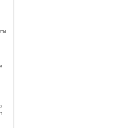
иты
а
ых
ет