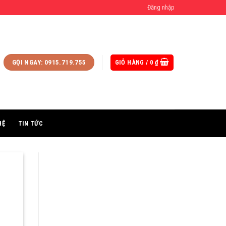
Đăng nhập
GIỎ HÀNG /
0
₫
GỌI NGAY: 0915.719.755
HỆ
TIN TỨC