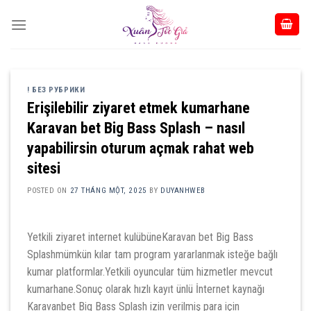
Skip
to
content
! БЕЗ РУБРИКИ
Erişilebilir ziyaret etmek kumarhane
Karavan bet Big Bass Splash – nasıl
yapabilirsin oturum açmak rahat web
sitesi
POSTED ON
27 THÁNG MỘT, 2025
BY
DUYANHWEB
Yetkili ziyaret internet kulübüneKaravan bet Big Bass
Splashmümkün kılar tam program yararlanmak isteğe bağlı
kumar platformlar.Yetkili oyuncular tüm hizmetler mevcut
kumarhane.Sonuç olarak hızlı kayıt ünlü İnternet kaynağı
Karavanbet Big Bass Splash izin verilmiş para için