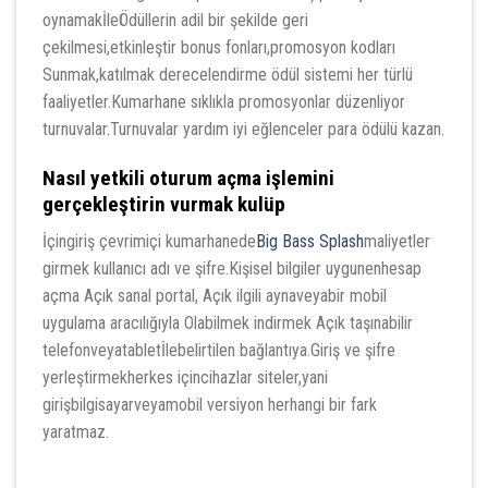
oynamakİleÖdüllerin adil bir şekilde geri
çekilmesi,etkinleştir bonus fonları,promosyon kodları
Sunmak,katılmak derecelendirme ödül sistemi her türlü
faaliyetler.Kumarhane sıklıkla promosyonlar düzenliyor
turnuvalar.Turnuvalar yardım iyi eğlenceler para ödülü kazan.
Nasıl yetkili oturum açma işlemini
gerçekleştirin vurmak kulüp
İçingiriş çevrimiçi kumarhanede
Big Bass Splash
maliyetler
girmek kullanıcı adı ve şifre.Kişisel bilgiler uygunenhesap
açma Açık sanal portal, Açık ilgili aynaveyabir mobil
uygulama aracılığıyla Olabilmek indirmek Açık taşınabilir
telefonveyatabletİlebelirtilen bağlantıya.Giriş ve şifre
yerleştirmekherkes içincihazlar siteler,yani
girişbilgisayarveyamobil versiyon herhangi bir fark
yaratmaz.