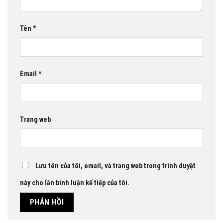
Tên
*
Email
*
Trang web
Lưu tên của tôi, email, và trang web trong trình duyệt
này cho lần bình luận kế tiếp của tôi.