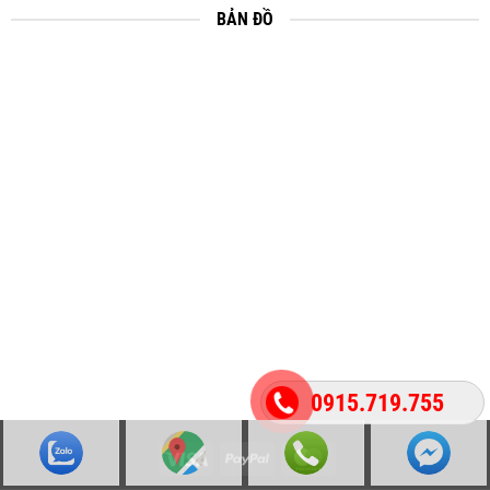
BẢN ĐỒ
0915.719.755
Visa
PayPal
MasterCard