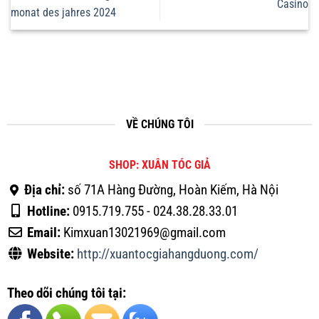
Casino
monat des jahres 2024
VỀ CHÚNG TÔI
SHOP: XUÂN TÓC GIẢ
Địa chỉ:
số 71A Hàng Đường, Hoàn Kiếm, Hà Nội
Hotline:
0915.719.755 - 024.38.28.33.01
Email:
Kimxuan13021969@gmail.com
Website:
http://xuantocgiahangduong.com/
Theo dõi chúng tôi tại: