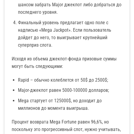
шансом забрать Major джекпот либо добраться до
последнего уровня.
Финальный уровень предлагает одно поле с
надписью «Mega Jackpot». Если пользователь
дойдет до него, то выигрывает крупнейший
суперприз слота.
Исходя из объема джекпот-фонда призовые суммы
могут быть следующими:
Rapid – обычно колеблется от 50$ до 2500$;
Major-джекпот равен 5000-100000 долларов;
Mega стартует от 125000$, но доходит до
миллионов до момента выигрыша.
Процент возврата Mega Fortune равен 96,6%, но
поскольку это прогрессивный слот, нужно учитывать,