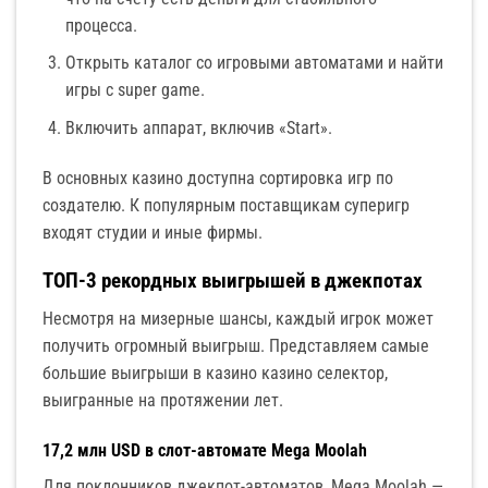
процесса.
Открыть каталог со игровыми автоматами и найти
игры с super game.
Включить аппарат, включив «Start».
В основных казино доступна сортировка игр по
создателю. К популярным поставщикам суперигр
входят студии и иные фирмы.
ТОП-3 рекордных выигрышей в джекпотах
Несмотря на мизерные шансы, каждый игрок может
получить огромный выигрыш. Представляем самые
большие выигрыши в казино казино селектор,
выигранные на протяжении лет.
17,2 млн USD в слот-автомате Mega Moolah
Для поклонников джекпот-автоматов, Mega Moolah —