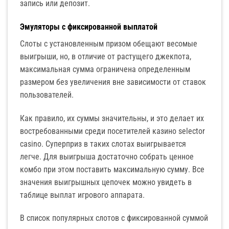
запись или депозит.
Эмуляторы с фиксированной выплатой
Слоты с установленным призом обещают весомые
выигрыши, но, в отличие от растущего джекпота,
максимальная сумма ограничена определенным
размером без увеличения вне зависимости от ставок
пользователей.
Как правило, их суммы значительны, и это делает их
востребованными среди посетителей казино selector
casino. Суперприз в таких слотах выигрывается
легче. Для выигрыша достаточно собрать ценное
комбо при этом поставить максимальную сумму. Все
значения выигрышных цепочек можно увидеть в
таблице выплат игрового аппарата.
В список популярных слотов с фиксированной суммой