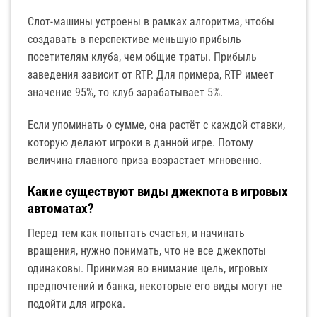
Слот-машины устроены в рамках алгоритма, чтобы
создавать в перспективе меньшую прибыль
посетителям клуба, чем общие траты. Прибыль
заведения зависит от RTP. Для примера, RTP имеет
значение 95%, то клуб зарабатывает 5%.
Если упоминать о сумме, она растёт с каждой ставки,
которую делают игроки в данной игре. Потому
величина главного приза возрастает мгновенно.
Какие существуют виды джекпота в игровых
автоматах?
Перед тем как попытать счастья, и начинать
вращения, нужно понимать, что не все джекпоты
одинаковы. Принимая во внимание цель, игровых
предпочтений и банка, некоторые его виды могут не
подойти для игрока.