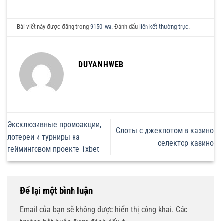
Bài viết này được đăng trong
9150_wa
. Đánh dấu
liên kết thường trực
.
DUYANHWEB
Эксклюзивные промоакции,
Слоты с джекпотом в казино
лотереи и турниры на
селектор казино
гейминговом проекте 1xbet
Để lại một bình luận
Email của bạn sẽ không được hiển thị công khai.
Các