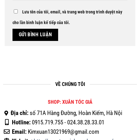
Lưu tên của tôi, email, và trang web trong trình duyệt này
cho lần bình luận kế tiếp của tôi.
VỀ CHÚNG TÔI
SHOP: XUÂN TÓC GIẢ
Địa chỉ:
số 71A Hàng Đường, Hoàn Kiếm, Hà Nội
Hotline:
0915.719.755 - 024.38.28.33.01
Email:
Kimxuan13021969@gmail.com