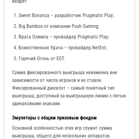
входят:
Sweet Bonanza – разработчик Pragmatic Play;
Big Bamboo от компании Push Gaming;
Врата Олимпа – провайдер Pragmatic Play;
Божественная Удача – провайдер NetEnt;
Горячий Огонь от EGT.
Сумма фиксированного выигрыша неизменна вне
зависимости от числа игроков и их ставок.
Фиксированный джекпот – самый понятный тип
выигрыша, доступный за выигрышную линию с пятью
одинаковыми знаками.
Эмуляторы с общим призовым фондом
Основной особенностью этих игр служит сумма
выигрыша, общего для нескольких аппаратов.