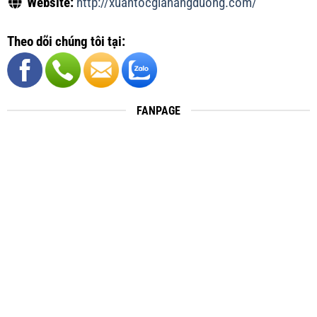
Website:
http://xuantocgiahangduong.com/
Theo dõi chúng tôi tại:
FANPAGE