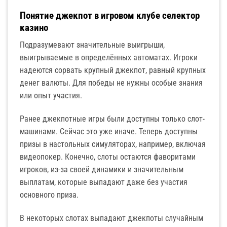
Понятие джекпот в игровом клубе селектор
казино
Подразумевают значительные выигрыши,
выигрываемые в определённых автоматах. Игроки
надеются сорвать крупный джекпот, равный крупных
денег валюты. Для победы не нужны особые знания
или опыт участия.
Ранее джекпотные игры были доступны только слот-
машинами. Сейчас это уже иначе. Теперь доступны
призы в настольных симуляторах, например, включая
видеопокер. Конечно, слоты остаются фаворитами
игроков, из-за своей динамики и значительным
выплатам, которые выпадают даже без участия
основного приза.
В некоторых слотах выпадают джекпоты случайным