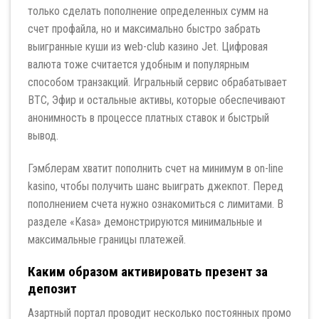
только сделать пополнение определенных сумм на
счет профайла, но и максимально быстро забрать
выигранные куши из web-club казино Jet. Цифровая
валюта тоже считается удобным и популярным
способом транзакций. Игральный сервис обрабатывает
BTC, Эфир и остальные активы, которые обеспечивают
анонимность в процессе платных ставок и быстрый
вывод.
Гэмблерам хватит пополнить счет на минимум в on-line
kasino, чтобы получить шанс выиграть джекпот. Перед
пополнением счета нужно ознакомиться с лимитами. В
разделе «Kasa» демонстрируются минимальные и
максимальные границы платежей.
Каким образом активировать презент за
депозит
Азартный портал проводит несколько постоянных промо