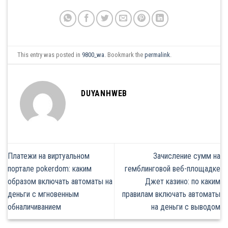
This entry was posted in
9800_wa
. Bookmark the
permalink
.
DUYANHWEB
Платежи на виртуальном
Зачисление сумм на
портале pokerdom: каким
гемблинговой веб-площадке
образом включать автоматы на
Джет казино: по каким
деньги с мгновенным
правилам включать автоматы
обналичиванием
на деньги с выводом