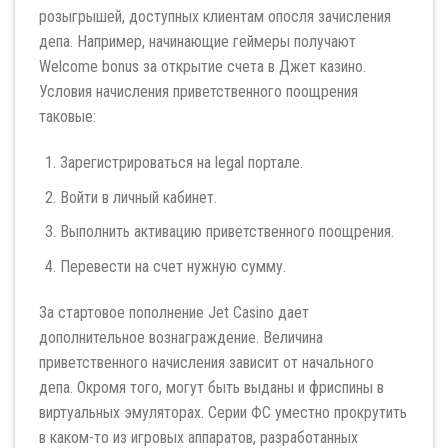
розыгрышей, доступных клиентам опосля зачисления
депа. Например, начинающие геймеры получают
Welcome bonus за открытие счета в Джет казино.
Условия начисления приветственного поощрения
таковые:
Зарегистрироваться на legal портале.
Войти в личный кабинет.
Выполнить активацию приветственного поощрения.
Перевести на счет нужную сумму.
За стартовое пополнение Jet Casino дает
дополнительное вознаграждение. Величина
приветственного начисления зависит от начального
депа. Окромя того, могут быть выданы и фриспины в
виртуальных эмуляторах. Серии ФС уместно прокрутить
в каком-то из игровых аппаратов, разработанных