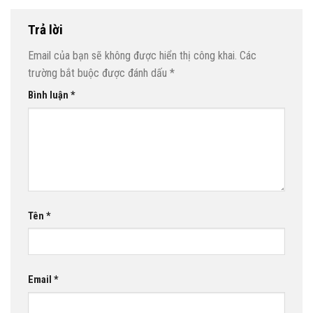
Trả lời
Email của bạn sẽ không được hiển thị công khai.
Các
trường bắt buộc được đánh dấu
*
Bình luận
*
Tên
*
Email
*