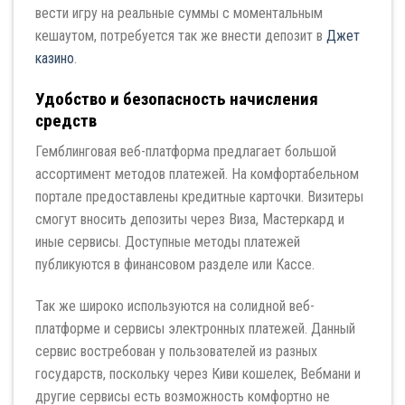
вести игру на реальные суммы с моментальным
кешаутом, потребуется так же внести депозит в
Джет
казино
.
Удобство и безопасность начисления
средств
Гемблинговая веб-платформа предлагает большой
ассортимент методов платежей. На комфортабельном
портале предоставлены кредитные карточки. Визитеры
смогут вносить депозиты через Виза, Мастеркард и
иные сервисы. Доступные методы платежей
публикуются в финансовом разделе или Кассе.
Так же широко используются на солидной веб-
платформе и сервисы электронных платежей. Данный
сервис востребован у пользователей из разных
государств, поскольку через Киви кошелек, Вебмани и
другие сервисы есть возможность комфортно не